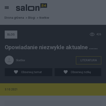
Strona główna
Blogi
tkwtkw
426
BLOG
Opowiadanie niezwykle aktualne ......
tkwtkw
LITERATURA
Obserwuj temat
Obserwuj notkę
3.10.2021