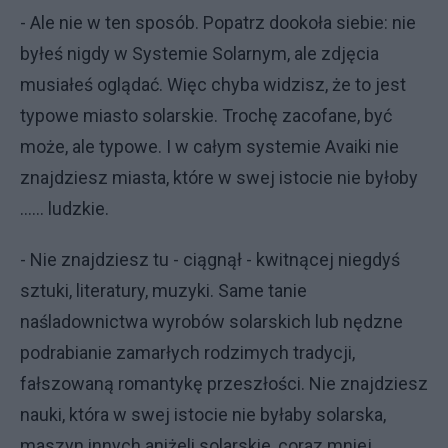
- Ale nie w ten sposób. Popatrz dookoła siebie: nie
byłeś nigdy w Systemie Solarnym, ale zdjęcia
musiałeś oglądać. Więc chyba widzisz, że to jest
typowe miasto solarskie. Trochę zacofane, być
może, ale typowe. I w całym systemie Avaiki nie
znajdziesz miasta, które w swej istocie nie byłoby
...... ludzkie.
- Nie znajdziesz tu - ciągnął - kwitnącej niegdyś
sztuki, literatury, muzyki. Same tanie
naśladownictwa wyrobów solarskich lub nędzne
podrabianie zamarłych rodzimych tradycji,
fałszowaną romantykę przeszłości. Nie znajdziesz
nauki, która w swej istocie nie byłaby solarska,
maszyn innych aniżeli solarskie, coraz mniej