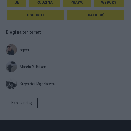
UE
RODZINA
PRAWO
WYBORY
OSOBISTE
BIAŁORUŚ
Blogi na ten temat
report
Marcin B. Brixen
Krzysztof Mączkowski
Napisz notkę