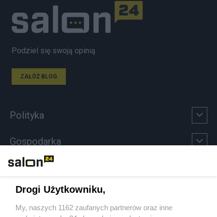
Podziel się swoją opinią
ZAŁÓŻ BLOG
Polityka
Gospodarka
Rozmaitości
Drogi Użytkowniku,
Technologie
My, naszych 1162 zaufanych partnerów oraz inne