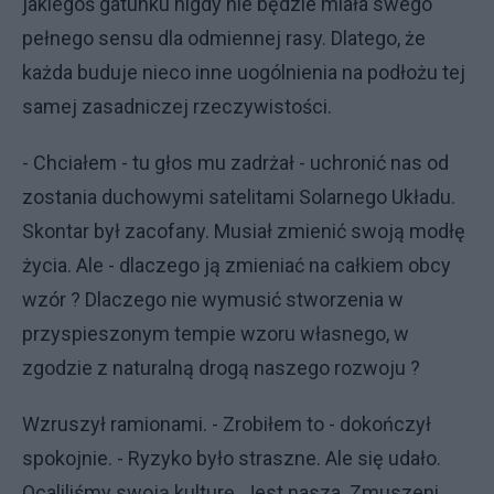
jakiegoś gatunku nigdy nie będzie miała swego
pełnego sensu dla odmiennej rasy. Dlatego, że
każda buduje nieco inne uogólnienia na podłożu tej
samej zasadniczej rzeczywistości.
- Chciałem - tu głos mu zadrżał - uchronić nas od
zostania duchowymi satelitami Solarnego Układu.
Skontar był zacofany. Musiał zmienić swoją modłę
życia. Ale - dlaczego ją zmieniać na całkiem obcy
wzór ? Dlaczego nie wymusić stworzenia w
przyspieszonym tempie wzoru własnego, w
zgodzie z naturalną drogą naszego rozwoju ?
Wzruszył ramionami. - Zrobiłem to - dokończył
spokojnie. - Ryzyko było straszne. Ale się udało.
Ocaliliśmy swoją kulturę. Jest nasza. Zmuszeni