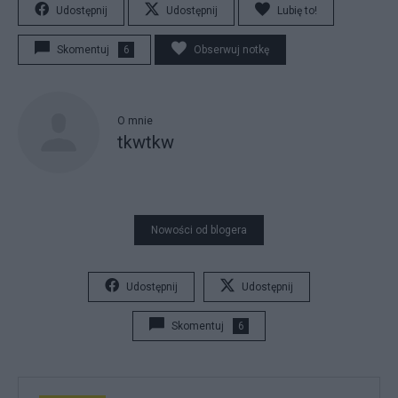
Udostępnij
Udostępnij
Lubię to!
Skomentuj
6
Obserwuj notkę
O mnie
tkwtkw
Nowości od blogera
Udostępnij
Udostępnij
Skomentuj
6