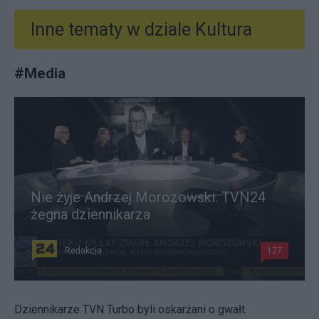
Inne tematy w dziale
Kultura
#
Media
Nie żyje Andrzej Morozowski. TVN24
żegna dziennikarza
Redakcja
127
Dziennikarze TVN Turbo byli oskarżani o gwałt.