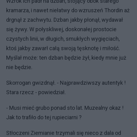
Wzrok ich padł na dzban, stojący obok starego
kramarza, i nawet niełatwy do wzruszeń Thordin aż
drgnął z zachwytu. Dzban jakby płonął, wydawał
się żywy. W połyskliwej, doskonałej prostocie
czystych linii, w długich, smukłych wygięciach,
ktoś jakby zawarł całą swoją tęsknotę i miłość.
Myślał może: ten dzban będzie żył, kiedy mnie już
nie będzie.
Skorrogan gwizdnął. - Najprawdziwszy autentyk !
Stara rzecz - powiedział.
- Musi mieć grubo ponad sto lat. Muzealny okaz !
Jak to trafiło do tej rupieciarni ?
Stłoczeni Ziemianie trzymali się nieco z dala od