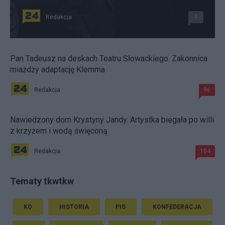
Redakcja
1
Pan Tadeusz na deskach Teatru Słowackiego. Zakonnica
miażdży adaptację Klemma
Redakcja
96
Nawiedzony dom Krystyny Jandy. Artystka biegała po willi
z krzyżem i wodą święconą
Redakcja
104
Tematy tkwtkw
KO
HISTORIA
PIS
KONFEDERACJA