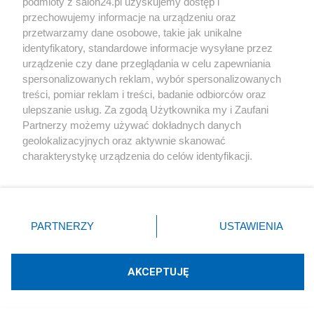
Sport
podmioty z salon24.pl uzyskujemy dostęp i
przechowujemy informacje na urządzeniu oraz
przetwarzamy dane osobowe, takie jak unikalne
Społeczeństwo
identyfikatory, standardowe informacje wysyłane przez
urządzenie czy dane przeglądania w celu zapewniania
Kultura
spersonalizowanych reklam, wybór spersonalizowanych
treści, pomiar reklam i treści, badanie odbiorców oraz
ulepszanie usług. Za zgodą Użytkownika my i Zaufani
Partnerzy możemy używać dokładnych danych
geolokalizacyjnych oraz aktywnie skanować
X
Facebook
Instagram
Youtube
charakterystykę urządzenia do celów identyfikacji.
Ponieważ cenimy Twoją prywatność, prosimy o zgodę na
korzystanie z tych technologii poprzez kliknięcie
Web Content Media sp. z o. o. © 2022
„Akceptuję”. Zgoda jest dobrowolna i zawsze możesz ją
zmienić/wycofać klikając przycisk ustawień prywatności
PARTNERZY
USTAWIENIA
znajdujący się w lewym dolnym rogu strony
. Niektóre
Pomoc
O nas
Praca
Reklama
Kontakt
rodzaje przetwarzania danych nie wymagają zgody
użytkownika, ale masz prawo sprzeciwić się takiemu
AKCEPTUJĘ
przetwarzaniu. Preferencje będą miały zastosowania tylko
na tej witrynie.