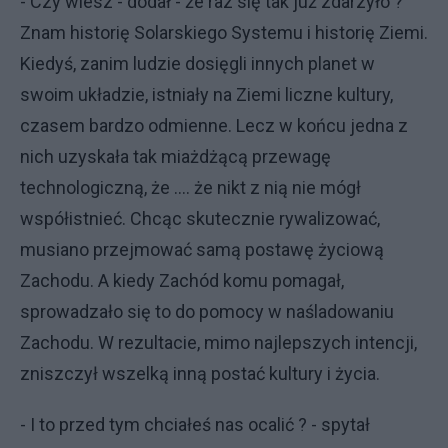
- Czy wiesz - dodał - że raz się tak już zdarzyło ?
Znam historię Solarskiego Systemu i historię Ziemi.
Kiedyś, zanim ludzie dosięgli innych planet w
swoim układzie, istniały na Ziemi liczne kultury,
czasem bardzo odmienne. Lecz w końcu jedna z
nich uzyskała tak miażdżącą przewagę
technologiczną, że .... że nikt z nią nie mógł
współistnieć. Chcąc skutecznie rywalizować,
musiano przejmować samą postawę życiową
Zachodu. A kiedy Zachód komu pomagał,
sprowadzało się to do pomocy w naśladowaniu
Zachodu. W rezultacie, mimo najlepszych intencji,
zniszczył wszelką inną postać kultury i życia.
- I to przed tym chciałeś nas ocalić ? - spytał