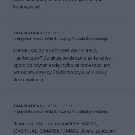
kontrwywiad...
TRANSLATIONS
23.07.2013, 09:36
w
Engelbert Broda vel Eryk - szpieg Michała Bąkowskiego
@AMELKA222 BREŻNIEW, ANDROPOW
i..gorbaczow? Dziękuję serdecznie za te opisy -
sporo do czytania więc tylko na razie rzuciłem
wzrokiem. Czyżby ZSRS rzeczywiście padły
dobrowolnie a...
TRANSLATIONS
21.07.2013, 09:51
w
Engelbert Broda vel Eryk - szpieg Michała Bąkowskiego
"Imperium zła" => erozja @AMELKA222,
@VERTUAL, @MAREKTOMASZ Jasne, zgadzam