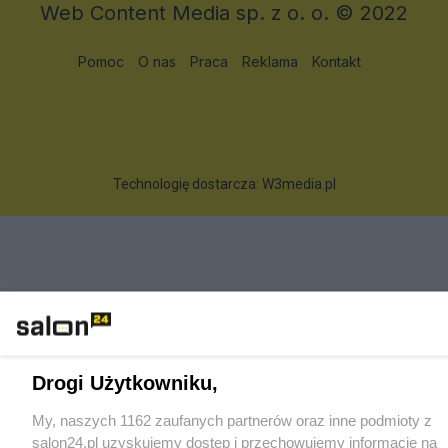
Web Content Media sp. z o. o. © 2022
Pomoc
O nas
Praca
Reklama
Kontakt
Technologię dostarcza:
W3media.pl
Drogi Użytkowniku,
My, naszych 1162 zaufanych partnerów oraz inne podmioty z
salon24.pl uzyskujemy dostęp i przechowujemy informacje na