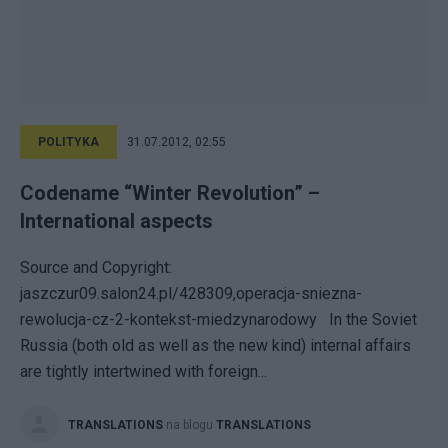
POLITYKA
31.07.2012, 02:55
Codename “Winter Revolution” –
International aspects
Source and Copyright:
jaszczur09.salon24.pl/428309,operacja-sniezna-
rewolucja-cz-2-kontekst-miedzynarodowy In the Soviet
Russia (both old as well as the new kind) internal affairs
are tightly intertwined with foreign...
TRANSLATIONS
na blogu
TRANSLATIONS