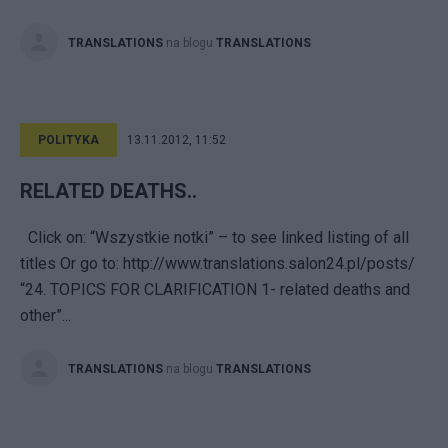
TRANSLATIONS
na blogu
TRANSLATIONS
POLITYKA
13.11.2012, 11:52
RELATED DEATHS..
Click on: “Wszystkie notki” – to see linked listing of all
titles Or go to: http://www.translations.salon24.pl/posts/
“24. TOPICS FOR CLARIFICATION 1- related deaths and
other”...
TRANSLATIONS
na blogu
TRANSLATIONS