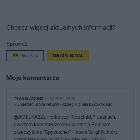
Chcesz więcej aktualnych informacji?
Sprawdź:
Redakcja
ŻEBYŚ WIEDZIAŁ
Moje komentarze
TRANSLATIONS
24.07.2013, 09:20
w
Engelbert Broda vel Eryk - szpieg Michała Bąkowskiego
@AMELKA222 Hollis czy Rotschild..? Jeznach,
owszem komentarze ma świetne ;) Polecam
przeczytanie "Spycatcher" Petera Wright'a który
przez lata pracy w MI5 węszył jak i czemu