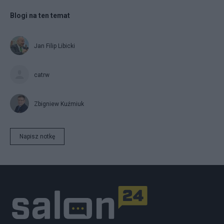
Blogi na ten temat
Jan Filip Libicki
catrw
Zbigniew Kuźmiuk
Napisz notkę