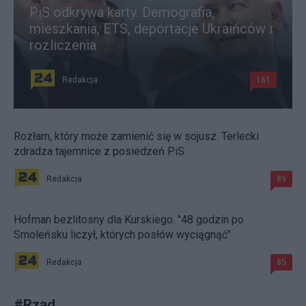
PiS odkrywa karty. Demografia,
mieszkania, ETS, deportacje Ukraińców i
rozliczenia
Redakcja
161
Rozłam, który może zamienić się w sojusz. Terlecki
zdradza tajemnice z posiedzeń PiS
Redakcja
89
Hofman bezlitosny dla Kurskiego. "48 godzin po
Smoleńsku liczył, których posłów wyciągnąć"
Redakcja
85
#
Rząd