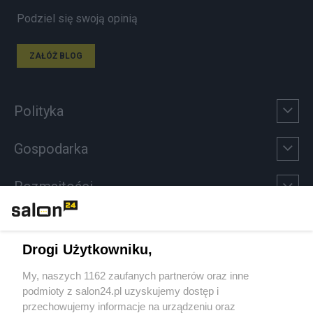
Podziel się swoją opinią
ZAŁÓŻ BLOG
Polityka
Gospodarka
Rozmaitości
Technologie
Drogi Użytkowniku,
Sport
My, naszych 1162 zaufanych partnerów oraz inne
podmioty z salon24.pl uzyskujemy dostęp i
Społeczeństwo
przechowujemy informacje na urządzeniu oraz