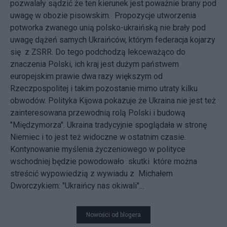
pozwalały sądzić że ten kierunek jest poważnie brany pod
uwagę w obozie pisowskim. Propozycje utworzenia
potworka zwanego unią polsko-ukraińską nie brały pod
uwagę dążeń samych Ukraińców, którym federacja kojarzy
się z ZSRR. Do tego podchodzą lekceważąco do
znaczenia Polski, ich kraj jest dużym państwem
europejskim prawie dwa razy większym od
Rzeczpospolitej i takim pozostanie mimo utraty kilku
obwodów. Polityka Kijowa pokazuje że Ukraina nie jest też
zainteresowana przewodnią rolą Polski i budową
"Międzymorza". Ukraina tradycyjnie spoglądała w stronę
Niemiec i to jest też widoczne w ostatnim czasie.
Kontynowanie myślenia życzeniowego w polityce
wschodniej będzie powodowało skutki które można
streścić wypowiedzią z wywiadu z Michałem
Dworczykiem: "Ukraińcy nas okiwali"...
Nowości od blogera