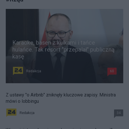
Karaoke, basen z kulkami i tańce
hulańce. Tak resort "przepalał" publiczną
kasę
Redakcja
60
Z ustawy "o Airbnb" zniknęły kluczowe zapisy. Ministra
mówi o lobbingu
Redakcja
34