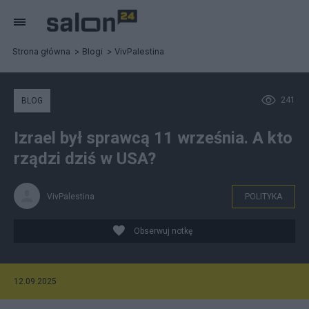
Strona główna
Blogi
VivPalestina
241
BLOG
Izrael był sprawcą 11 września. A kto
rządzi dziś w USA?
VivPalestina
POLITYKA
Obserwuj notkę
12.09.2025