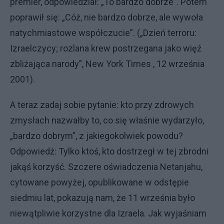
premier, odpowiedział: „To bardzo dobrze”. Potem
poprawił się: „Cóż, nie bardzo dobrze, ale wywoła
natychmiastowe współczucie”. („Dzień terroru:
Izraelczycy; rozlana krew postrzegana jako więź
zbliżająca narody”, New York Times , 12 września
2001).
A teraz zadaj sobie pytanie: kto przy zdrowych
zmysłach nazwałby to, co się właśnie wydarzyło,
„bardzo dobrym”, z jakiegokolwiek powodu?
Odpowiedź: Tylko ktoś, kto dostrzegł w tej zbrodni
jakąś korzyść. Szczere oświadczenia Netanjahu,
cytowane powyżej, opublikowane w odstępie
siedmiu lat, pokazują nam, że 11 września było
niewątpliwie korzystne dla Izraela. Jak wyjaśniam