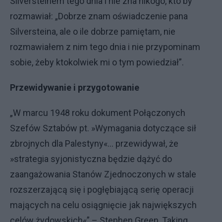
Silversteinem tego dnia i nie zna nikogo, kto by
rozmawiał: „Dobrze znam oświadczenie pana
Silversteina, ale o ile dobrze pamiętam, nie
rozmawiałem z nim tego dnia i nie przypominam
sobie, żeby ktokolwiek mi o tym powiedział”.
Przewidywanie i przygotowanie
„W marcu 1948 roku dokument Połączonych
Szefów Sztabów pt. »Wymagania dotyczące sił
zbrojnych dla Palestyny«… przewidywał, że
»strategia syjonistyczna będzie dążyć do
zaangażowania Stanów Zjednoczonych w stale
rozszerzającą się i pogłębiającą serię operacji
mających na celu osiągnięcie jak największych
celów żydowskich«” – Stephen Green, Taking