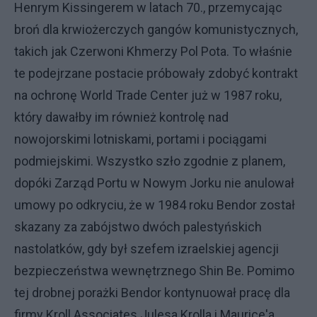
Henrym Kissingerem w latach 70., przemycając
broń dla krwiożerczych gangów komunistycznych,
takich jak Czerwoni Khmerzy Pol Pota. To właśnie
te podejrzane postacie próbowały zdobyć kontrakt
na ochronę World Trade Center już w 1987 roku,
który dawałby im również kontrolę nad
nowojorskimi lotniskami, portami i pociągami
podmiejskimi. Wszystko szło zgodnie z planem,
dopóki Zarząd Portu w Nowym Jorku nie anulował
umowy po odkryciu, że w 1984 roku Bendor został
skazany za zabójstwo dwóch palestyńskich
nastolatków, gdy był szefem izraelskiej agencji
bezpieczeństwa wewnętrznego Shin Be. Pomimo
tej drobnej porażki Bendor kontynuował pracę dla
firmy Kroll Associates Julesa Krolla i Maurice'a