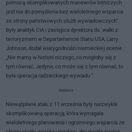
pomocą skomplikowanych manewrów lotniczych
jest nie do pomyślenia bez wieloletniego wsparcia
ze strony państwowych służb wywiadowczych”.
Były analityk CIA i zastępca dyrektora ds. walki z
terroryzmem w Departamencie Stanu USA, Larry
Johnson, dodał wiarygodności niemieckiej ocenie :
„Nie mamy w historii niczego, co mogłoby się z
tym równać. Jedyne, co może się z tym równać, to
była operacja radzieckiego wywiadu ”.
Reklama
Niewątpliwie ataki z 11 września były niezwykle
skomplikowaną operacją, która wymagała
wieloletniego planowania i ogromnego wsparcia ze
strony rządu, wojska i mediów, aby mogła zostać