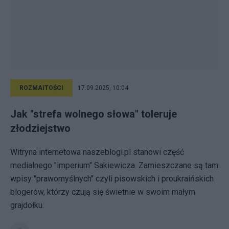
ROZMAITOŚCI
17.09.2025, 10:04
Jak "strefa wolnego słowa" toleruje
złodziejstwo
Witryna internetowa naszeblogi.pl stanowi część
medialnego "imperium" Sakiewicza. Zamieszczane są tam
wpisy "prawomyślnych" czyli pisowskich i proukraińskich
blogerów, którzy czują się świetnie w swoim małym
grajdołku.