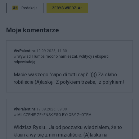
Redakcja
ŻEBYŚ WIEDZIAŁ
Moje komentarze
VivPalestina
19.09.2025, 11:30
w
Wywiad Trumpa mocno namieszał. Politycy i eksperci
odpowiadają
Macie waszego "capo di tutti capi" :)))) Za słabo
robiliście (A)łaskę. Z połykiem trzeba, z połykiem!
VivPalestina
19.09.2025, 09:39
w
MILCZENIE ZEŁEŃSKIEGO BYŁOBY ZŁOTEM
Widzisz Rysiu... Ja od początku wiedziałem, że to
klaun a wy się z nim mizialiście. (A)laska na