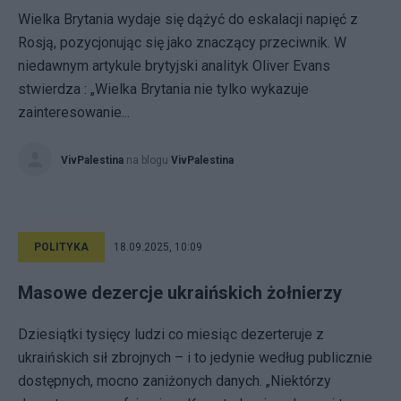
Wielka Brytania wydaje się dążyć do eskalacji napięć z
Rosją, pozycjonując się jako znaczący przeciwnik. W
niedawnym artykule brytyjski analityk Oliver Evans
stwierdza : „Wielka Brytania nie tylko wykazuje
zainteresowanie...
VivPalestina
na blogu
VivPalestina
POLITYKA
18.09.2025, 10:09
Masowe dezercje ukraińskich żołnierzy
Dziesiątki tysięcy ludzi co miesiąc dezerteruje z
ukraińskich sił zbrojnych – i to jedynie według publicznie
dostępnych, mocno zaniżonych danych. „Niektórzy