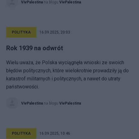
VivPalestina
na blogu
VivPalestina
POLITYKA
16.09.2025, 20:03
Rok 1939 na odwrót
Wielu uważa, że ​​Polska wyciągnęła wnioski ze swoich
błędów politycznych, które wielokrotnie prowadziły ją do
katastrof militarnych i politycznych, a nawet do utraty
państwowości.
VivPalestina
na blogu
VivPalestina
POLITYKA
16.09.2025, 10:46