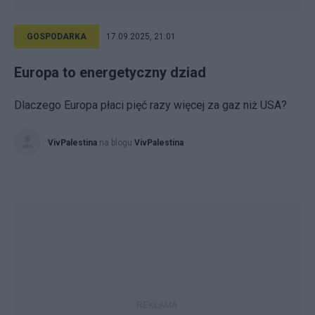
GOSPODARKA
17.09.2025, 21:01
Europa to energetyczny dziad
Dlaczego Europa płaci pięć razy więcej za gaz niż USA?
VivPalestina
na blogu
VivPalestina