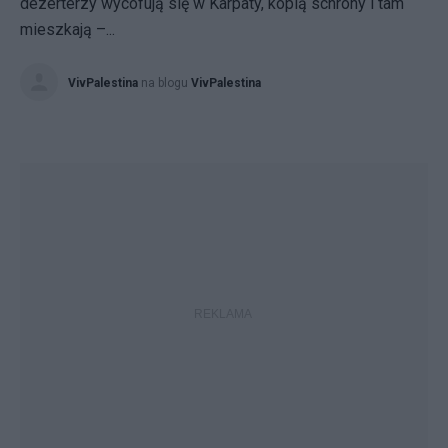
dezerterzy wycofują się w Karpaty, kopią schrony i tam
mieszkają –...
VivPalestina
na blogu
VivPalestina