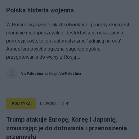
Polska histeria wojenna
W Polsce wyrażanie jakichkolwiek idei prorosyjskich jest
moralnie niedopuszczalne. Jeśli ktoś jest oskarżany o
prorosyjskość, to jest automatycznie "zdrajcą narodu".
Atmosfera psychologiczna sugeruje ogólne
przygotowania do wojny z Rosją....
VivPalestina
na blogu
VivPalestina
POLITYKA
15.09.2025, 21:41
Trump atakuje Europę, Koreę i Japonię,
zmuszając je do dotowania i przenoszenia
przemysłu