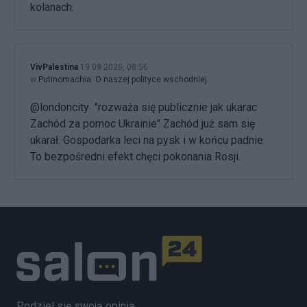
kolanach.
VivPalestina
19.09.2025, 08:56
w
Putinomachia. O naszej polityce wschodniej
@londoncity "rozważa się publicznie jak ukarac
Zachód za pomoc Ukrainie" Zachód już sam się
ukarał. Gospodarka leci na pysk i w końcu padnie.
To bezpośredni efekt chęci pokonania Rosji.
Podziel się swoją opinią