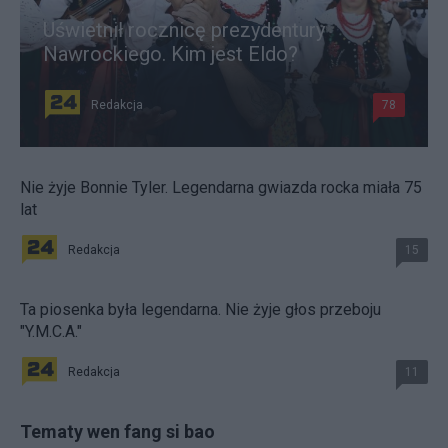
Uświetnił rocznicę prezydentury
Nawrockiego. Kim jest Eldo?
Redakcja
78
Nie żyje Bonnie Tyler. Legendarna gwiazda rocka miała 75
lat
Redakcja
15
Ta piosenka była legendarna. Nie żyje głos przeboju
"Y.M.C.A."
Redakcja
11
Tematy wen fang si bao