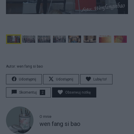
Autor: wen fang si bao
Udostępnij
Udostępnij
Lubię to!
Skomentuj
2
Obserwuj notkę
O mnie
wen fang si bao