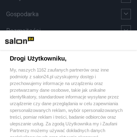
Gospodarka
Rozmaitości
Technologie
Drogi Użytkowniku,
Sport
My, naszych 1162 zaufanych partnerów oraz inne
podmioty z salon24.pl uzyskujemy dostęp i
Społeczeństwo
przechowujemy informacje na urządzeniu oraz
przetwarzamy dane osobowe, takie jak unikalne
Kultura
identyfikatory, standardowe informacje wysyłane przez
urządzenie czy dane przeglądania w celu zapewniania
spersonalizowanych reklam, wybór spersonalizowanych
treści, pomiar reklam i treści, badanie odbiorców oraz
ulepszanie usług. Za zgodą Użytkownika my i Zaufani
X
Facebook
Instagram
Youtube
Partnerzy możemy używać dokładnych danych
geolokalizacyjnych oraz aktywnie skanować