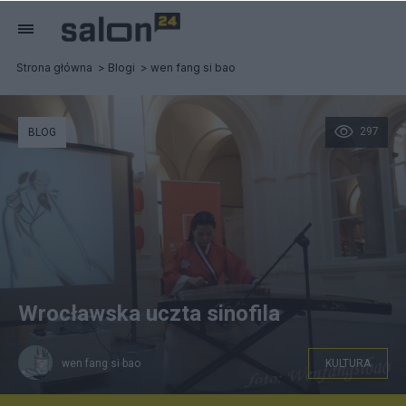
Strona główna
Blogi
wen fang si bao
297
BLOG
Wrocławska uczta sinofila
wen fang si bao
KULTURA
Gra na chińskiej cytrze Guzheng. W tle na ekranie bajka