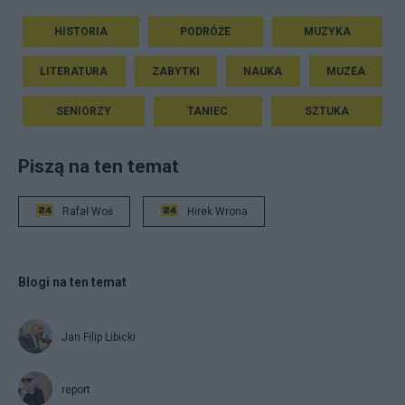
HISTORIA
PODRÓŻE
MUZYKA
LITERATURA
ZABYTKI
NAUKA
MUZEA
SENIORZY
TANIEC
SZTUKA
Piszą na ten temat
Rafał Woś
Hirek Wrona
Blogi na ten temat
Jan Filip Libicki
report