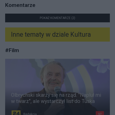
Komentarze
POKAŻ KOMENTARZE (2)
Inne tematy w dziale
Kultura
#
Film
Olbrychski skarży się na rząd. "Napluł mi
w twarz", ale wystarczył list do Tuska
Redakcja
92