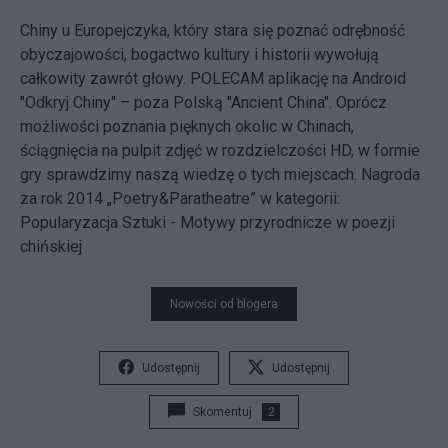
Chiny u Europejczyka, który stara się poznać odrębność
obyczajowości, bogactwo kultury i historii wywołują
całkowity zawrót głowy. POLECAM aplikację na Android
"Odkryj Chiny" – poza Polską "Ancient China". Oprócz
możliwości poznania pięknych okolic w Chinach,
ściągnięcia na pulpit zdjęć w rozdzielczości HD, w formie
gry sprawdzimy naszą wiedzę o tych miejscach. Nagroda
za rok 2014 „Poetry&Paratheatre” w kategorii:
Popularyzacja Sztuki - Motywy przyrodnicze w poezji
chińskiej
Nowości od blogera
Udostępnij
Udostępnij
Skomentuj
2