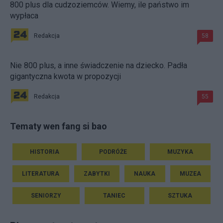
800 plus dla cudzoziemców. Wiemy, ile państwo im
wypłaca
Redakcja
58
Nie 800 plus, a inne świadczenie na dziecko. Padła
gigantyczna kwota w propozycji
Redakcja
55
Tematy wen fang si bao
HISTORIA
PODRÓŻE
MUZYKA
LITERATURA
ZABYTKI
NAUKA
MUZEA
SENIORZY
TANIEC
SZTUKA