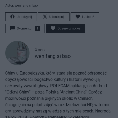
Autor: wen fang si bao
Udostępnij
Udostępnij
Lubię to!
Skomentuj
1
Obserwuj notkę
O mnie
wen fang si bao
Chiny u Europejczyka, który stara się poznać odrębność
obyczajowości, bogactwo kultury i historii wywołują
całkowity zawrót głowy. POLECAM aplikację na Android
"Odkryj Chiny" – poza Polską "Ancient China". Oprócz
możliwości poznania pięknych okolic w Chinach,
ściągnięcia na pulpit zdjęć w rozdzielczości HD, w formie
gry sprawdzimy naszą wiedzę o tych miejscach. Nagroda
za rok 2014 „Poetry&Paratheatre” w kategorii: