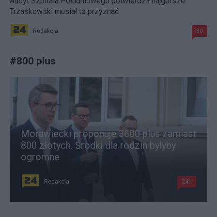
Audyt Szpitala Południowego potwierdził najgorsze.
Trzaskowski musiał to przyznać
Redakcja
80
#
800 plus
Morawiecki proponuje 3600 plus zamiast
800 złotych. Środki dla rodzin byłyby
ogromne
Redakcja
241