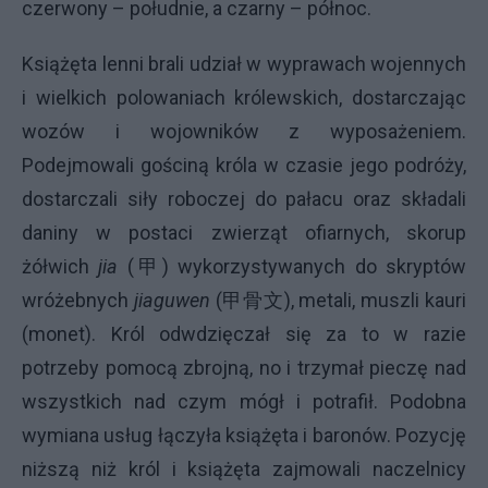
czerwony – południe, a czarny – północ.
Książęta lenni brali udział w wyprawach wojennych
i wielkich polowaniach królewskich, dostarczając
wozów i wojowników z wyposażeniem.
Podejmowali gościną króla w czasie jego podróży,
dostarczali siły roboczej do pałacu oraz składali
daniny w postaci zwierząt ofiarnych, skorup
żółwich
jia
(甲) wykorzystywanych do skryptów
wróżebnych
jiaguwen
(甲骨文), metali, muszli kauri
(monet). Król odwdzięczał się za to w razie
potrzeby pomocą zbrojną, no i trzymał pieczę nad
wszystkich nad czym mógł i potrafił. Podobna
wymiana usług łączyła książęta i baronów. Pozycję
niższą niż król i książęta zajmowali naczelnicy