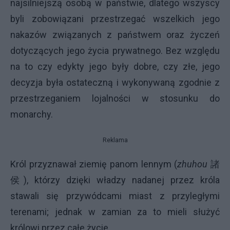
najsilniejszą osobą w państwie, dlatego wszyscy
byli zobowiązani przestrzegać wszelkich jego
nakazów związanych z państwem oraz życzeń
dotyczących jego życia prywatnego. Bez względu
na to czy edykty jego były dobre, czy złe, jego
decyzja była ostateczną i wykonywaną zgodnie z
przestrzeganiem lojalności w stosunku do
monarchy.
Reklama
Król przyznawał ziemię panom lennym (
zhuhou
諸
侯), którzy dzięki władzy nadanej przez króla
stawali się przywódcami miast z przyległymi
terenami; jednak w zamian za to mieli służyć
królowi przez całe życie.