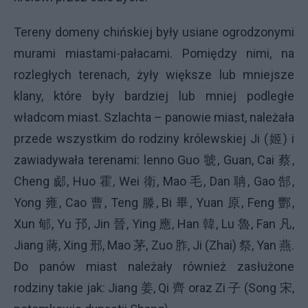
Tereny domeny chińskiej były usiane ogrodzonymi
murami miastami-pałacami. Pomiędzy nimi, na
rozległych terenach, żyły większe lub mniejsze
klany, które były bardziej lub mniej podległe
władcom miast. Szlachta – panowie miast, należała
przede wszystkim do rodziny królewskiej Ji (姬) i
zawiadywała terenami: lenno Guo 虢, Guan, Cai 蔡,
Cheng 郕, Huo 霍, Wei 衛, Mao 毛, Dan 聃, Gao 郜,
Yong 雍, Cao 曹, Teng 滕, Bi 畢, Yuan 原, Feng 酆,
Xun 郇, Yu 邘, Jin 晉, Ying 應, Han 韓, Lu 魯, Fan 凡,
Jiang 蔣, Xing 邢, Mao 茅, Zuo 胙, Ji (Zhai) 祭, Yan 燕.
Do panów miast należały również zasłużone
rodziny takie jak: Jiang 姜, Qi 齊 oraz Zi 子 (Song 宋,