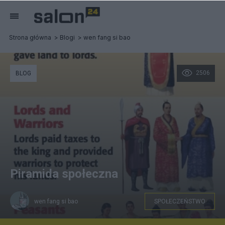
Strona główna
Blogi
wen fang si bao
2506
BLOG
Piramida społeczna
wen fang si bao
SPOŁECZEŃSTWO
Piramida społeczna