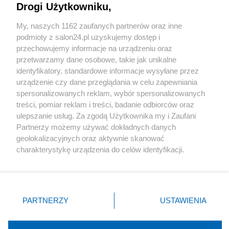
Drogi Użytkowniku,
Sport
My, naszych 1162 zaufanych partnerów oraz inne
podmioty z salon24.pl uzyskujemy dostęp i
Społeczeństwo
przechowujemy informacje na urządzeniu oraz
przetwarzamy dane osobowe, takie jak unikalne
Kultura
identyfikatory, standardowe informacje wysyłane przez
urządzenie czy dane przeglądania w celu zapewniania
spersonalizowanych reklam, wybór spersonalizowanych
treści, pomiar reklam i treści, badanie odbiorców oraz
ulepszanie usług. Za zgodą Użytkownika my i Zaufani
X
Facebook
Instagram
Youtube
Partnerzy możemy używać dokładnych danych
geolokalizacyjnych oraz aktywnie skanować
charakterystykę urządzenia do celów identyfikacji.
Web Content Media sp. z o. o. © 2022
Ponieważ cenimy Twoją prywatność, prosimy o zgodę na
korzystanie z tych technologii poprzez kliknięcie
„Akceptuję”. Zgoda jest dobrowolna i zawsze możesz ją
Pomoc
O nas
Praca
Reklama
Kontakt
zmienić/wycofać klikając przycisk ustawień prywatności
PARTNERZY
USTAWIENIA
znajdujący się w lewym dolnym rogu strony
. Niektóre
rodzaje przetwarzania danych nie wymagają zgody