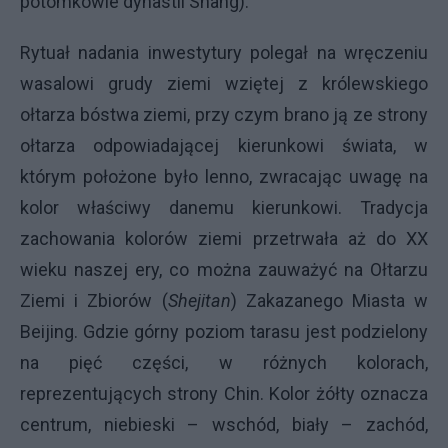
potomkowie dynastii Shang).
Rytuał nadania inwestytury polegał na wręczeniu
wasalowi grudy ziemi wziętej z królewskiego
ołtarza bóstwa ziemi, przy czym brano ją ze strony
ołtarza odpowiadającej kierunkowi świata, w
którym położone było lenno, zwracając uwagę na
kolor właściwy danemu kierunkowi. Tradycja
zachowania kolorów ziemi przetrwała aż do XX
wieku naszej ery, co można zauważyć na Ołtarzu
Ziemi i Zbiorów (
Shejitan
) Zakazanego Miasta w
Beijing. Gdzie górny poziom tarasu jest podzielony
na pięć części, w różnych kolorach,
reprezentujących strony Chin. Kolor żółty oznacza
centrum, niebieski – wschód, biały – zachód,