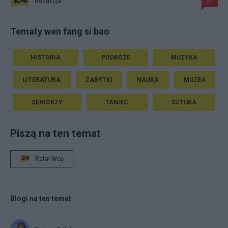
Redakcja
77
Tematy wen fang si bao
HISTORIA
PODRÓŻE
MUZYKA
LITERATURA
ZABYTKI
NAUKA
MUZEA
SENIORZY
TANIEC
SZTUKA
Piszą na ten temat
Rafał Woś
Blogi na ten temat