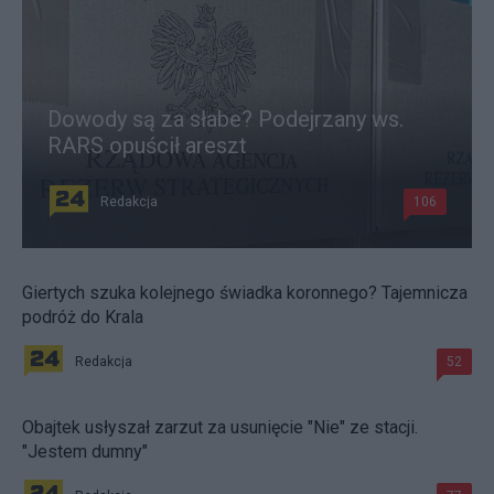
Dowody są za słabe? Podejrzany ws.
RARS opuścił areszt
Redakcja
106
Giertych szuka kolejnego świadka koronnego? Tajemnicza
podróż do Krala
Redakcja
52
Obajtek usłyszał zarzut za usunięcie "Nie" ze stacji.
"Jestem dumny"