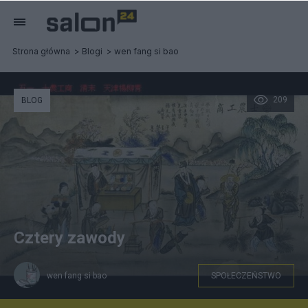
Strona główna
Blogi
wen fang si bao
209
BLOG
Cztery zawody
wen fang si bao
SPOŁECZEŃSTWO
Przedstawiciele społeczeństwa