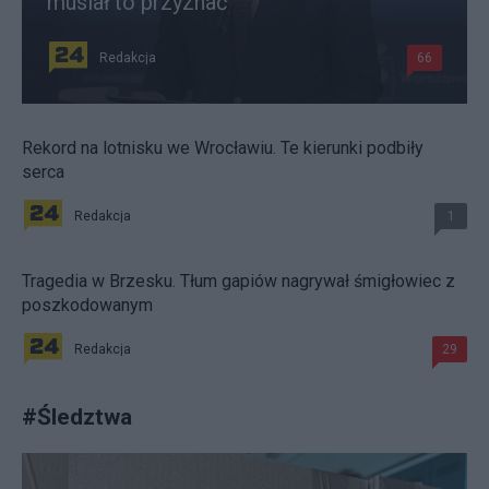
musiał to przyznać
Redakcja
66
Rekord na lotnisku we Wrocławiu. Te kierunki podbiły
serca
Redakcja
1
Tragedia w Brzesku. Tłum gapiów nagrywał śmigłowiec z
poszkodowanym
Redakcja
29
#
Śledztwa