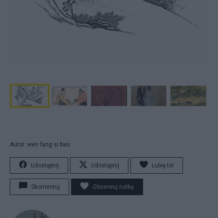
Autor: wen fang si bao
Udostępnij
Udostępnij
Lubię to!
Skomentuj
Obserwuj notkę