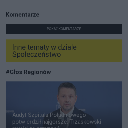
Komentarze
POKAŻ KOMENTARZE
Inne tematy w dziale
Społeczeństwo
#
Głos Regionów
Audyt Szpitala Południowego
potwierdził najgorsze. Trzaskowski