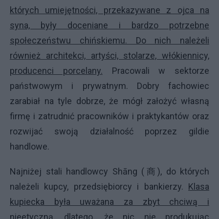
których umiejętności, przekazywane z ojca na
syna, były doceniane i bardzo potrzebne
społeczeństwu chińskiemu. Do nich należeli
również architekci, artyści, stolarze, włókiennicy,
producenci porcelany.
Pracowali w sektorze
państwowym i prywatnym. Dobry fachowiec
zarabiał na tyle dobrze, że mógł założyć własną
firmę i zatrudnić pracowników i praktykantów oraz
rozwijać swoją działalność poprzez gildie
handlowe.
Najniżej stali handlowcy Shāng (商), do których
należeli kupcy, przedsiębiorcy i bankierzy.
Klasa
kupiecka była uważana za zbyt chciwą i
nieetyczną, dlatego, że nic nie produkując