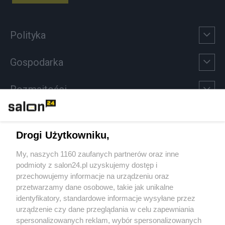
Polityka
Gospodarka
Rozmaitości
Technologie
Drogi Użytkowniku,
Sport
My, naszych 1160 zaufanych partnerów oraz inne
podmioty z salon24.pl uzyskujemy dostęp i
Społeczeństwo
przechowujemy informacje na urządzeniu oraz
przetwarzamy dane osobowe, takie jak unikalne
Kultura
identyfikatory, standardowe informacje wysyłane przez
urządzenie czy dane przeglądania w celu zapewniania
spersonalizowanych reklam, wybór spersonalizowanych