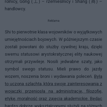
rolnicy, Gōng (工) – rzemieślnicy i Shāng (商) –
handlowcy.
Reklama
Shi to pierwotnie klasa wojowników o wyjątkowych
umiejętnościach bojowych. W późniejszym czasie
zostali powołani do służby cywilnej kraju, dzięki
swemu statusowi arystokratycznej elity naukowej
otrzymali przywileje. Nosili jedwabne szaty, jako
symbol swego statusu. Mieli prawo do jazdy
wozem, noszenia broni i wydawania poleceń.
Była
to uczona szlachta, która swoje zainteresowania z
wojaczki przeniosła na administrację, filozofię,
etykę, moralność oraz zajęcia akademickie. Będąc
bardzo dobrze wykształconymi służyli na różnych