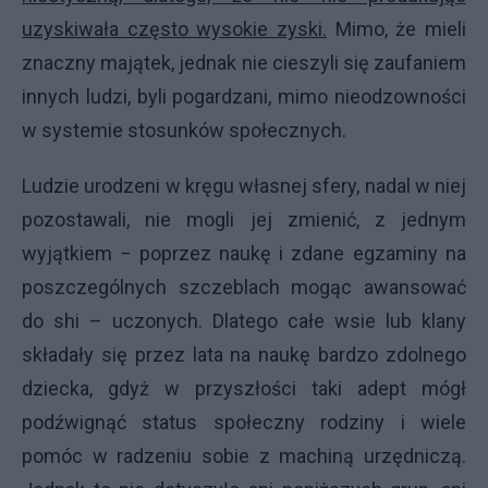
uzyskiwała często wysokie zyski.
Mimo, że mieli
znaczny majątek, jednak nie cieszyli się zaufaniem
innych ludzi, byli pogardzani, mimo nieodzowności
w systemie stosunków społecznych.
Ludzie urodzeni w kręgu własnej sfery, nadal w niej
pozostawali, nie mogli jej zmienić, z jednym
wyjątkiem − poprzez naukę i zdane egzaminy na
poszczególnych szczeblach mogąc awansować
do shi – uczonych. Dlatego całe wsie lub klany
składały się przez lata na naukę bardzo zdolnego
dziecka, gdyż w przyszłości taki adept mógł
podźwignąć status społeczny rodziny i wiele
pomóc w radzeniu sobie z machiną urzędniczą.