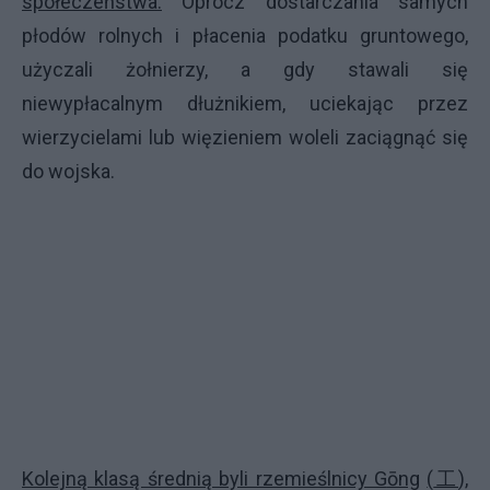
społeczeństwa.
Oprócz dostarczania samych
płodów rolnych i płacenia podatku gruntowego,
użyczali żołnierzy, a gdy stawali się
niewypłacalnym dłużnikiem, uciekając przez
wierzycielami lub więzieniem woleli zaciągnąć się
do wojska.
Kolejną klasą średnią byli rzemieślnicy G
ōng
(
工
),