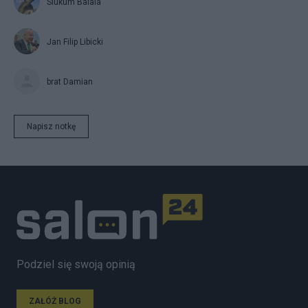
Siukum Balala
Jan Filip Libicki
brat Damian
Napisz notkę
Podziel się swoją opinią
ZAŁÓŻ BLOG