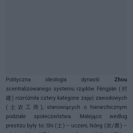
Polityczna ideologia dynastii
Zhou
scentralizowanego systemu rządów Fēngjiàn (封
建) rozróżniła cztery kategorie zajęć zawodowych
(士农工商), stanowiących o hierarchicznym
podziale społeczeństwa. Malejąco według
prestizu były to: Shi (士) – uczeni, Nóng (农/農) –