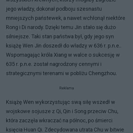
jego władzy, dokonał podboju szesnastu
mniejszych państewek, a nawet wchłonął niektóre
Rong i Di narody. Dzięki temu Jin stało się dużo
silniejsze. Taki stan państwa był, gdy jego syn
książę Wen Jin doszedł do władzy w 636 r. p.n.e..
Wspomagając króla Xiang w walce o sukcesję w
635 r. p.n.e. został nagrodzony cennymi i
strategicznymi terenami w pobliżu Chengzhou.
Reklama
Książę Wen wykorzystując swą siłę wszedł w
wojskowe sojusze z Qi, Qin i Song przeciw Chu,
która zaczęła wkraczać na północ, po śmierci
księcia Huan Qi. Zdecydowana utrata Chu w bitwie