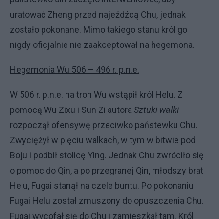
uratować Zheng przed najeźdźcą Chu, jednak
zostało pokonane. Mimo takiego stanu król go
nigdy oficjalnie nie zaakceptował na hegemona.
Hegemonia Wu 506 – 496 r. p.n.e.
W 506 r. p.n.e. na tron Wu wstąpił król Helu. Z
pomocą Wu Zixu i Sun Zi autora
Sztuki walki
rozpoczął ofensywę przeciwko państewku Chu.
Zwyciężył w pięciu walkach, w tym w bitwie pod
Boju i podbił stolicę Ying. Jednak Chu zwróciło się
o pomoc do Qin, a po przegranej Qin, młodszy brat
Helu, Fugai stanął na czele buntu. Po pokonaniu
Fugai Helu został zmuszony do opuszczenia Chu.
Fugai wycofał się do Chu i zamieszkał tam. Król