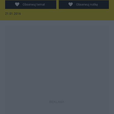
Jesieni
Obserwuj temat
Obserwuj notkę
21.01.2016