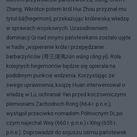
Zheng. Wkrótce potem król Hui Zhou przyznał mu
tytuł
bà
(hegemon), przekazując królewską władzę
w sprawach wojskowych. Uzasadnieniem
dominacji Qi nad innymi państewkami zostało ujęte
w haśle „wspieranie króla i przepędzanie
barbarzyńców (尊王攘夷
zūn wáng rǎng yí
). Rola
kolejnych hegemonów będzie się opierała na
podobnym punkcie widzenia. Korzystając ze
swego uprawnienia, książę Huan interweniował o
władzę w Lu, ochraniał Yan przed koczowniczymi
plemionami Zachodnich Rong (664 r. p.n.e.),
wystąpił przeciwko nomadom Północnym Di, po
czym najechał Wey (660 r. p.n.e.) i Xing (659 r.
p.n.e.). Doprowadził do sojuszu ośmiu państewek