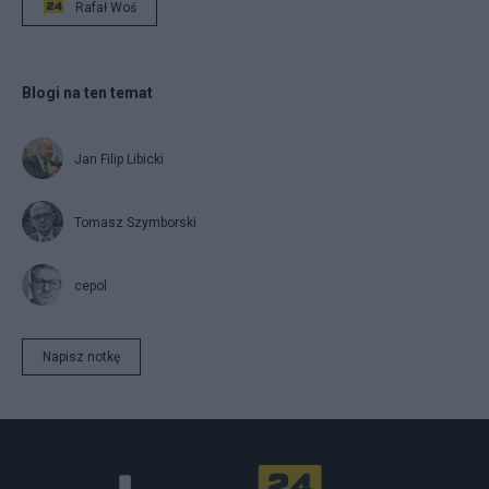
Rafał Woś
Blogi na ten temat
Jan Filip Libicki
Tomasz Szymborski
cepol
Napisz notkę