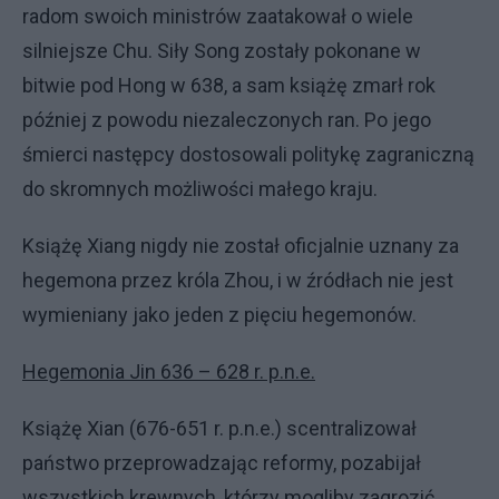
radom swoich ministrów zaatakował o wiele
silniejsze Chu. Siły Song zostały pokonane w
bitwie pod Hong w 638, a sam książę zmarł rok
później z powodu niezaleczonych ran. Po jego
śmierci następcy dostosowali politykę zagraniczną
do skromnych możliwości małego kraju.
Książę Xiang nigdy nie został oficjalnie uznany za
hegemona przez króla Zhou, i w źródłach nie jest
wymieniany jako jeden z pięciu hegemonów.
Hegemonia Jin 636 – 628 r. p.n.e.
Książę Xian (676-651 r. p.n.e.) scentralizował
państwo przeprowadzając reformy, pozabijał
wszystkich krewnych, którzy mogliby zagrozić