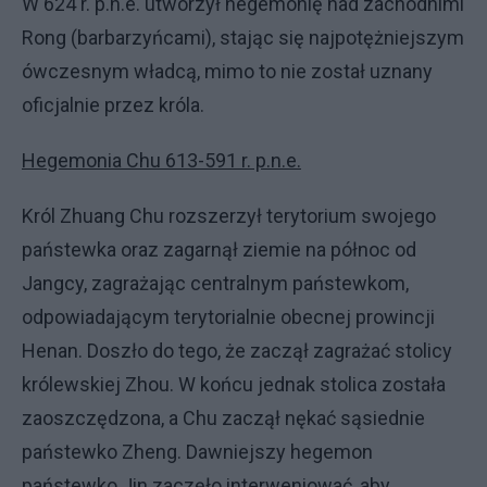
W 624 r. p.n.e. utworzył hegemonię nad zachodnimi
Rong (barbarzyńcami), stając się najpotężniejszym
ówczesnym władcą, mimo to nie został uznany
oficjalnie przez króla.
Hegemonia Chu 613-591 r. p.n.e.
Król Zhuang Chu rozszerzył terytorium swojego
państewka oraz zagarnął ziemie na północ od
Jangcy, zagrażając centralnym państewkom,
odpowiadającym terytorialnie obecnej prowincji
Henan. Doszło do tego, że zaczął zagrażać stolicy
królewskiej Zhou. W końcu jednak stolica została
zaoszczędzona, a Chu zaczął nękać sąsiednie
państewko Zheng. Dawniejszy hegemon
państewko Jin zaczęło interweniować, aby