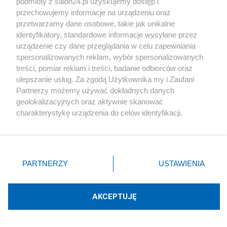
podmioty z salon24.pl uzyskujemy dostęp i
przechowujemy informacje na urządzeniu oraz
Społeczeństwo
przetwarzamy dane osobowe, takie jak unikalne
identyfikatory, standardowe informacje wysyłane przez
Kultura
urządzenie czy dane przeglądania w celu zapewniania
spersonalizowanych reklam, wybór spersonalizowanych
treści, pomiar reklam i treści, badanie odbiorców oraz
ulepszanie usług. Za zgodą Użytkownika my i Zaufani
Partnerzy możemy używać dokładnych danych
X
Facebook
Instagram
Youtube
geolokalizacyjnych oraz aktywnie skanować
charakterystykę urządzenia do celów identyfikacji.
Ponieważ cenimy Twoją prywatność, prosimy o zgodę na
Web Content Media sp. z o. o. © 2022
korzystanie z tych technologii poprzez kliknięcie
„Akceptuję”. Zgoda jest dobrowolna i zawsze możesz ją
zmienić/wycofać klikając przycisk ustawień prywatności
Pomoc
O nas
Praca
Reklama
Kontakt
PARTNERZY
USTAWIENIA
znajdujący się w lewym dolnym rogu strony
. Niektóre
rodzaje przetwarzania danych nie wymagają zgody
użytkownika, ale masz prawo sprzeciwić się takiemu
AKCEPTUJĘ
przetwarzaniu. Preferencje będą miały zastosowania tylko
na tej witrynie.
Technologię dostarcza:
W3media.pl