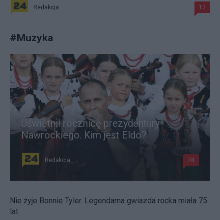
Redakcja
12
#
Muzyka
Uświetnił rocznicę prezydentury
Nawrockiego. Kim jest Eldo?
Redakcja
78
Nie żyje Bonnie Tyler. Legendarna gwiazda rocka miała 75
lat