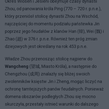
Okres Wiosen i Jesieni obejmuje czasy dynastii
Zhou, od panowania króla Ping (770 – 720 r. p.n.e.),
który przeniósł stolicę dynastii Zhou na Wschód,
najczęściej do momentu podziału państewka Jin
poprzez jego feudałów z klanów Han (韓), Wei (魏) i
Zhao (趙) w 376 r. p.n.e. Również ten próg zmian
dziejowych jest określany na rok 453 p.n.e.
Władze Zhou przenosząc stolicę najpierw do
Wangcheng
(望城, Miasto Króla), a następnie do
Chengzhou (成周) znalazły się bliżej swoich
zwolenników księstw Jin i Zheng, mogąc liczyć na
ochronę tamtejszych panów feudalnych. Ponieważ
domena obszarów podległych Zhou się mocno
skurczyła, przestały istnieć warunki do dalszego