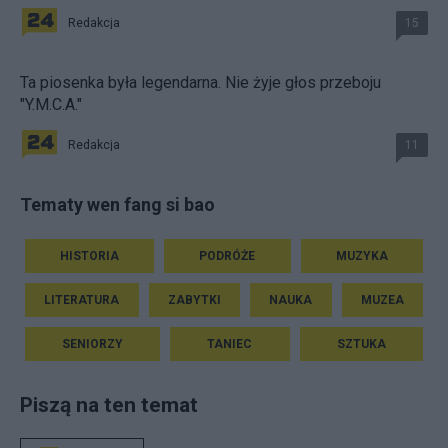
Redakcja
15
Ta piosenka była legendarna. Nie żyje głos przeboju
"Y.M.C.A."
Redakcja
11
Tematy wen fang si bao
HISTORIA
PODRÓŻE
MUZYKA
LITERATURA
ZABYTKI
NAUKA
MUZEA
SENIORZY
TANIEC
SZTUKA
Piszą na ten temat