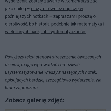
wydarzenia zostały zawarte w
Komentarzu Zuo
jako epilog –
o czym również napiszę w
późniejszych notkach – zapraszam i proszę o
cierpliwość, bo historia, podobnie jak matematyka i
wiele innych nauk, lubi systematyczność.
Powyższy tekst stanowi streszczenie ówczesnych
dziejów, mając wprowadzić i umożliwić
usystematyzowanie wiedzy z następnych notek,
opisujących bardziej szczegółowo wydarzenia. Na
które zapraszam.
Zobacz galerię zdjęć: