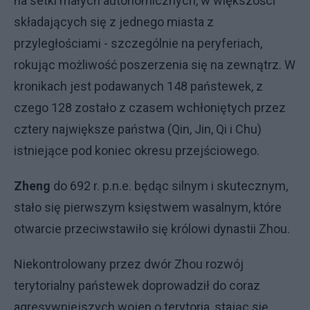
na setki małych autonomicznych, w większości
składających się z jednego miasta z
przyległościami - szczególnie na peryferiach,
rokując możliwość poszerzenia się na zewnątrz. W
kronikach jest podawanych 148 państewek, z
czego 128 zostało z czasem wchłoniętych przez
cztery największe państwa (Qin, Jin, Qi i Chu)
istniejące pod koniec okresu przejściowego.
Zheng
do 692 r. p.n.e. będąc silnym i skutecznym,
stało się pierwszym księstwem wasalnym, które
otwarcie przeciwstawiło się królowi dynastii Zhou.
Niekontrolowany przez dwór Zhou rozwój
terytorialny państewek doprowadził do coraz
agresywniejszych wojen o terytoria, stając się