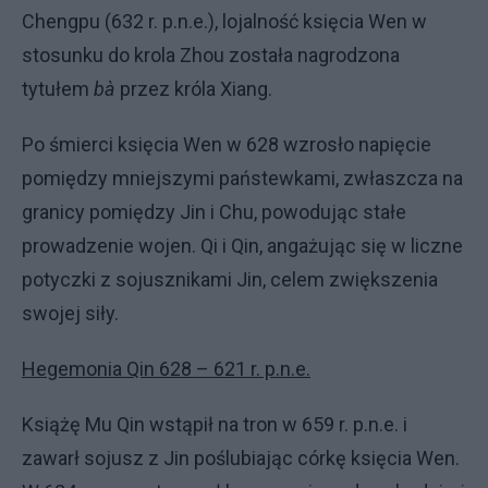
Chengpu (632 r. p.n.e.), lojalność księcia Wen w
stosunku do krola Zhou została nagrodzona
tytułem
bà
przez króla Xiang.
Po śmierci księcia Wen w 628 wzrosło napięcie
pomiędzy mniejszymi państewkami, zwłaszcza na
granicy pomiędzy Jin i Chu, powodując stałe
prowadzenie wojen. Qi i Qin, angażując się w liczne
potyczki z sojusznikami Jin, celem zwiększenia
swojej siły.
Hegemonia Qin 628 – 621 r. p.n.e.
Książę Mu Qin wstąpił na tron w 659 r. p.n.e. i
zawarł sojusz z Jin poślubiając córkę księcia Wen.