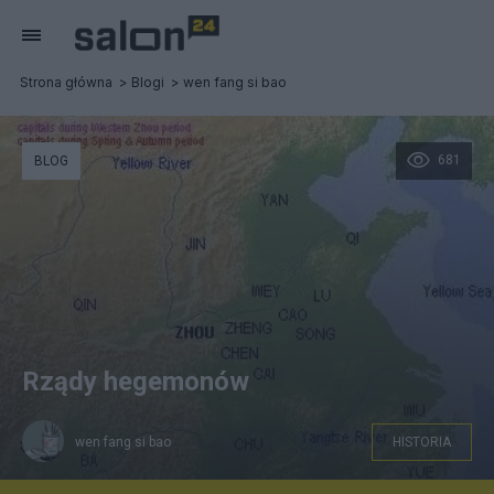
Strona główna
Blogi
wen fang si bao
681
BLOG
Rządy hegemonów
wen fang si bao
HISTORIA
Najważniejsze państewka początku Okresu Wiosen i