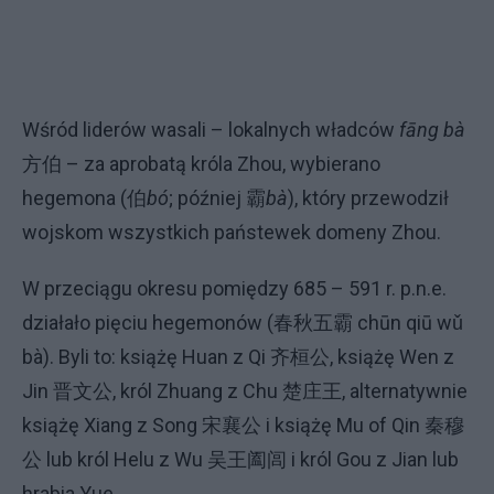
Wśród liderów wasali – lokalnych władców
fāng bà
方伯 – za aprobatą króla Zhou, wybierano
hegemona (伯
bó
; później 霸
bà
), który przewodził
wojskom wszystkich państewek domeny Zhou.
W przeciągu okresu pomiędzy 685 – 591 r. p.n.e.
działało pięciu hegemonów (春秋五霸 chūn qiū wǔ
bà). Byli to: książę Huan z Qi 齐桓公, książę Wen z
Jin 晋文公, król Zhuang z Chu 楚庄王, alternatywnie
książę Xiang z Song 宋襄公 i książę Mu of Qin 秦穆
公 lub król Helu z Wu 吴王阖闾 i król Gou z Jian lub
hrabia Yue.