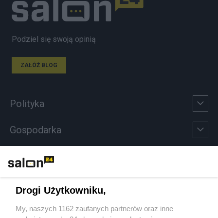
Podziel się swoją opinią
ZAŁÓŻ BLOG
Polityka
Gospodarka
Rozmaitości
Technologie
Drogi Użytkowniku,
Sport
My, naszych 1162 zaufanych partnerów oraz inne