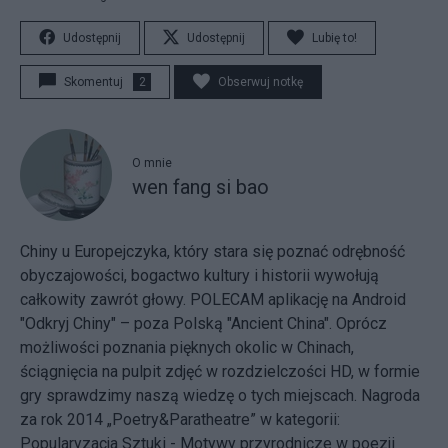
Udostępnij
Udostępnij
Lubię to!
Skomentuj
2
Obserwuj notkę
O mnie
wen fang si bao
Chiny u Europejczyka, który stara się poznać odrębność
obyczajowości, bogactwo kultury i historii wywołują
całkowity zawrót głowy. POLECAM aplikację na Android
"Odkryj Chiny" – poza Polską "Ancient China". Oprócz
możliwości poznania pięknych okolic w Chinach,
ściągnięcia na pulpit zdjęć w rozdzielczości HD, w formie
gry sprawdzimy naszą wiedzę o tych miejscach. Nagroda
za rok 2014 „Poetry&Paratheatre” w kategorii:
Popularyzacja Sztuki - Motywy przyrodnicze w poezji