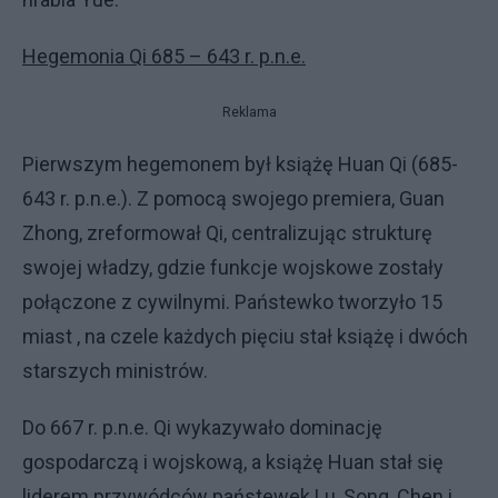
Hegemonia Qi 685 – 643 r. p.n.e.
Reklama
Pierwszym hegemonem był książę Huan Qi (685-
643 r. p.n.e.). Z pomocą swojego premiera, Guan
Zhong, zreformował Qi, centralizując strukturę
swojej władzy, gdzie funkcje wojskowe zostały
połączone z cywilnymi. Państewko tworzyło 15
miast , na czele każdych pięciu stał książę i dwóch
starszych ministrów.
Do 667 r. p.n.e. Qi wykazywało dominację
gospodarczą i wojskową, a książę Huan stał się
liderem przywódców państewek Lu, Song, Chen i