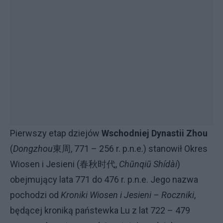
Pierwszy etap dziejów
Wschodniej Dynastii Zhou
(
Dongzhou
東周, 771 – 256 r. p.n.e.) stanowił Okres
Wiosen i Jesieni (春秋时代,
Chūnqiū Shídài
)
obejmujący lata 771 do 476 r. p.n.e. Jego nazwa
pochodzi od
Kroniki Wiosen i Jesieni – Roczniki
,
będącej kroniką państewka Lu z lat 722 – 479