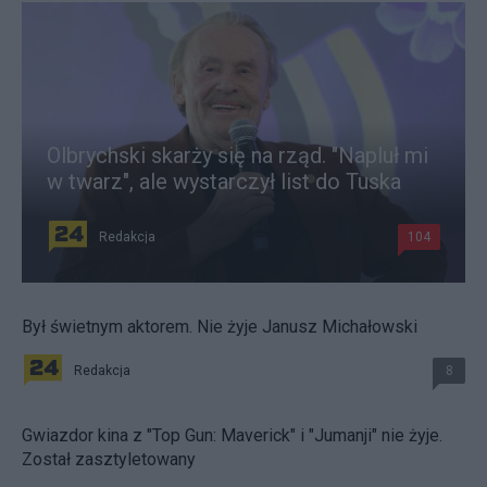
Olbrychski skarży się na rząd. "Napluł mi
w twarz", ale wystarczył list do Tuska
Redakcja
104
Był świetnym aktorem. Nie żyje Janusz Michałowski
Redakcja
8
Gwiazdor kina z "Top Gun: Maverick" i "Jumanji" nie żyje.
Został zasztyletowany