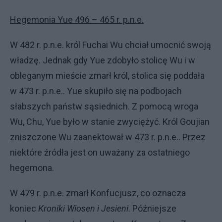
Hegemonia Yue 496 – 465 r. p.n.e.
W 482 r. p.n.e. król Fuchai Wu chciał umocnić swoją
władzę. Jednak gdy Yue zdobyło stolicę Wu i w
obleganym mieście zmarł król, stolica się poddała
w 473 r. p.n.e.. Yue skupiło się na podbojach
słabszych państw sąsiednich. Z pomocą wroga
Wu, Chu, Yue było w stanie zwyciężyć. Król Goujian
zniszczone Wu zaanektował w 473 r. p.n.e.. Przez
niektóre źródła jest on uważany za ostatniego
hegemona.
W 479 r. p.n.e. zmarł Konfucjusz, co oznacza
koniec
Kroniki Wiosen i Jesieni
. Późniejsze