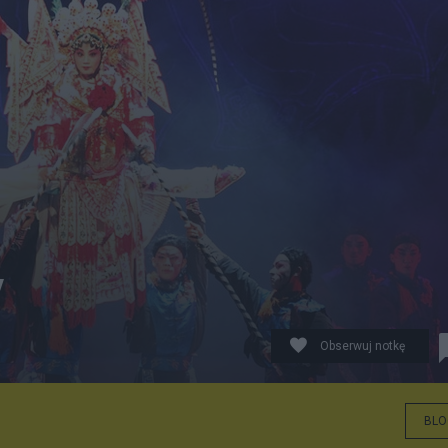
y
Obserwuj notkę
BLO