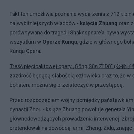
Fakt ten umożliwia poznanie wydarzenia z 712 r. p.n.
najwybitniejszych władców -
księcia Zhuang
oraz z
porównywana do tragedii Shakespeare’a, bywa wystaw
wszystkim w
Operze Kunqu
, gdzie w głównego bohat
Kunqu Opera.
Treść pięcioaktowej opery „Gōng Sūn Zǐ Dū” (
公
孙子
zazdrość będącą słabością człowieka oraz to, że w 
bohatera można się przeistoczyć w przestępcę.
Przed rozpoczęciem wojny pomiędzy państewkiem Xu
dynastii Zhou - książę Zhuang powołuje generała Yi
głównodowodzących prowadzenia interwencji zbroj
pretendowali na dowódcę armii Zheng. Zidu, znając