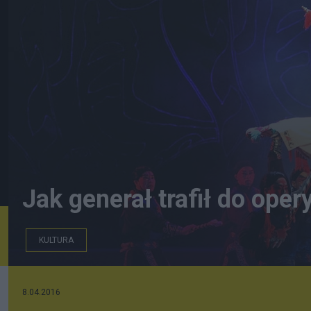
Jak generał trafił do oper
KULTURA
Scena z opery "Gongsun Zidu" 01
8.04.2016