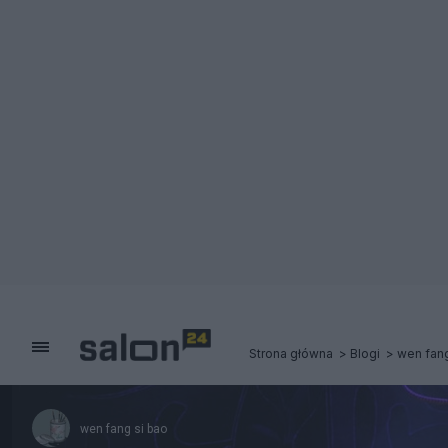
Strona główna
Blogi
wen fang
wen fang si bao