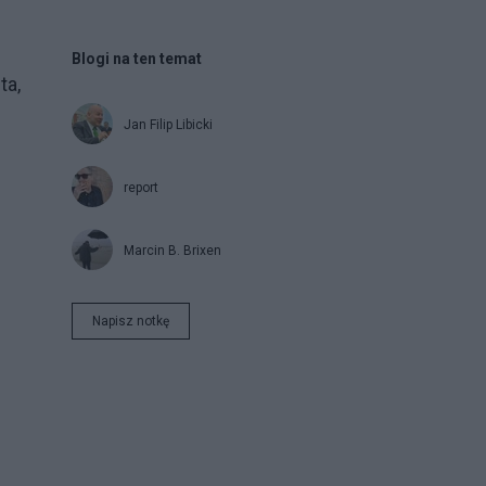
Blogi na ten temat
ta,
Jan Filip Libicki
n
report
Marcin B. Brixen
Napisz notkę