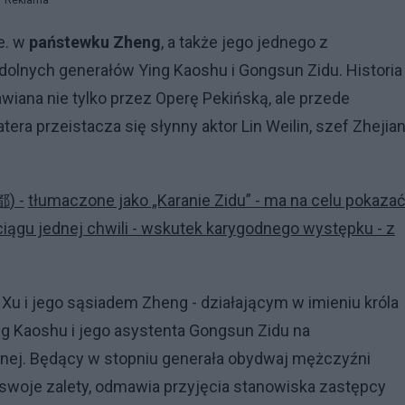
Reklama
e. w
państewku Zheng
, a także jego jednego z
dolnych generałów Ying Kaoshu i Gongsun Zidu. Historia 
iana nie tylko przez Operę Pekińską, ale przede
era przeistacza się słynny aktor Lin Weilin, szef Zhejia
都
) -
tłumaczone jako „Karanie Zidu” - ma na celu pokazać
ciągu jednej chwili - wskutek karygodnego występku - z
 i jego sąsiadem Zheng - działającym w imieniu króla
ng Kaoshu i jego asystenta Gongsun Zidu na
nej. Będący w stopniu generała obydwaj mężczyźni
 swoje zalety, odmawia przyjęcia stanowiska zastępcy