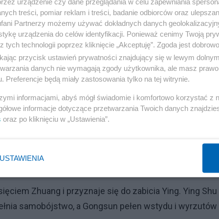
przez urządzenie czy dane przeglądania w celu zapewniania sperson
baczył twarz Kaoshu. W koszmarnym nocnym widzie ujrzał
ych treści, pomiar reklam i treści, badanie odbiorców oraz ulepszan
fani Partnerzy możemy używać dokładnych danych geolokalizacyjn
dni. We śnie Zidu majaczy i prawie przyznaje się do
tykę urządzenia do celów identyfikacji. Ponieważ cenimy Twoją pry
ć, że mąż mógłby zabić jej brata, więc majaki traktuje
z tych technologii poprzez kliknięcie „Akceptuję”. Zgoda jest dobro
ść ciężaru winy i zaczyna mieć problemy psychicznie.
ikając przycisk ustawień prywatności znajdujący się w lewym dolny
etwarzania danych nie wymagają zgody użytkownika, ale masz prawo 
. Preferencje będą miały zastosowania tylko na tej witrynie.
chcąc stracić za jednym zamachem obu najlepszych
ąc swojego ministra sprawiedliwości, Ji Zu, do ukrycia
szymi informacjami, abyś mógł świadomie i komfortowo korzystać z
gółowe informacje dotyczące przetwarzania Twoich danych znajdzi
mo to Ji Zu, będąc prawym człowiekiem, wdraża swój pomy
s
oraz po kliknięciu w „Ustawienia”.
własnym sumieniem.
ed rozpoczęciem wojny z państewkiem Chen, książę Zhu
USTAWIENIA
 zastrzelił Kaoshu.
ięciem Zhuang i przyznaje się do zabicia Ying. Ying Shu
pełnia samobójstwo, a Gongsun pełen wstydu i wyrzutów