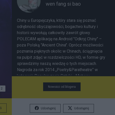
wen fang si bao
Chiny u Europejczyka, który stara się poznać
odrębność obyczajowości, bogactwo kultury i
historii wywołują całkowity zawrót głowy.
POLECAM aplikację na Android "Odkryj Chiny" –
poza Polską "Ancient China". Oprócz możliwości
poznania pięknych okolic w Chinach, ściągnięcia
na pulpit zdjęć w rozdzielczości HD, w formie gry
sprawdzimy naszą wiedzę o tych miejscach.
Nagroda za rok 2014 „Poetry&Paratheatre” w
kategorii: Popularyzacja Sztuki - Motywy
przyrodnicze w poezji chińskiej
Nowości od blogera
2
G
Udostępnij
Udostępnij