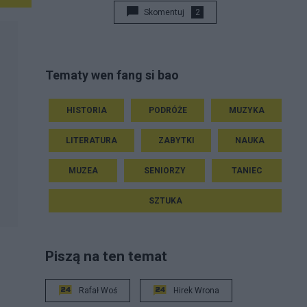
Skomentuj
2
Tematy wen fang si bao
HISTORIA
PODRÓŻE
MUZYKA
LITERATURA
ZABYTKI
NAUKA
MUZEA
SENIORZY
TANIEC
SZTUKA
Piszą na ten temat
Rafał Woś
Hirek Wrona