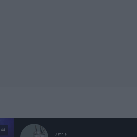
544
O mnie