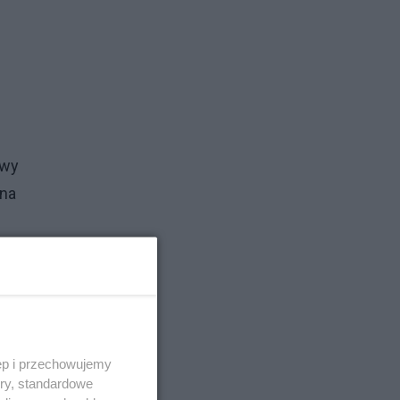
twy
 na
u,
ęp i przechowujemy
ory, standardowe
m.