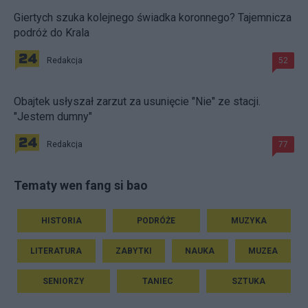
Giertych szuka kolejnego świadka koronnego? Tajemnicza
podróż do Krala
Redakcja
52
Obajtek usłyszał zarzut za usunięcie "Nie" ze stacji.
"Jestem dumny"
Redakcja
77
Tematy wen fang si bao
HISTORIA
PODRÓŻE
MUZYKA
LITERATURA
ZABYTKI
NAUKA
MUZEA
SENIORZY
TANIEC
SZTUKA