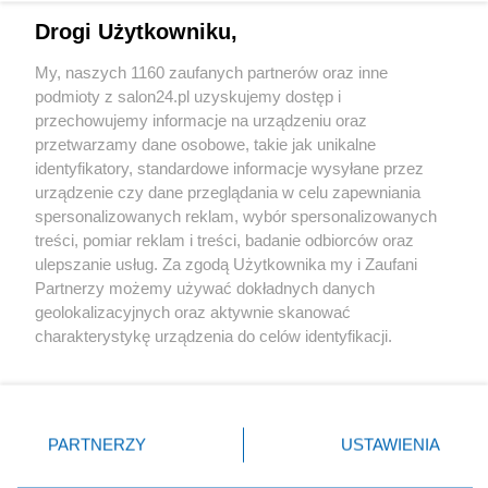
Drogi Użytkowniku,
Sport
My, naszych 1160 zaufanych partnerów oraz inne
podmioty z salon24.pl uzyskujemy dostęp i
Społeczeństwo
przechowujemy informacje na urządzeniu oraz
przetwarzamy dane osobowe, takie jak unikalne
Kultura
identyfikatory, standardowe informacje wysyłane przez
urządzenie czy dane przeglądania w celu zapewniania
spersonalizowanych reklam, wybór spersonalizowanych
treści, pomiar reklam i treści, badanie odbiorców oraz
ulepszanie usług. Za zgodą Użytkownika my i Zaufani
X
Facebook
Instagram
Youtube
Partnerzy możemy używać dokładnych danych
geolokalizacyjnych oraz aktywnie skanować
charakterystykę urządzenia do celów identyfikacji.
Web Content Media sp. z o. o. © 2022
Ponieważ cenimy Twoją prywatność, prosimy o zgodę na
korzystanie z tych technologii poprzez kliknięcie
„Akceptuję”. Zgoda jest dobrowolna i zawsze możesz ją
Pomoc
O nas
Praca
Reklama
Kontakt
zmienić/wycofać klikając przycisk ustawień prywatności
PARTNERZY
USTAWIENIA
znajdujący się w lewym dolnym rogu strony
. Niektóre
rodzaje przetwarzania danych nie wymagają zgody