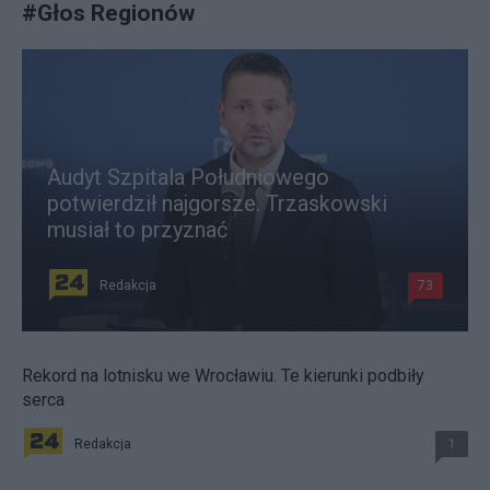
#
Głos Regionów
Audyt Szpitala Południowego
potwierdził najgorsze. Trzaskowski
musiał to przyznać
Redakcja
73
Rekord na lotnisku we Wrocławiu. Te kierunki podbiły
serca
Redakcja
1