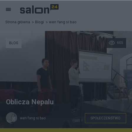
Strona główna
Blogi
wen fang si bao
605
BLOG
Oblicza Nepalu
wen fang si bao
SPOŁECZEŃSTWO
Paulina Franczak-Sherpa i Nima Sherpa