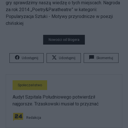
gry sprawdzimy naszą wiedzę o tych miejscach. Nagroda
za rok 2014 „Poetry&Paratheatre” w kategorii:
Popularyzacja Sztuki - Motywy przyrodnicze w poezji
chińskiej
Nowości od blogera
Udostępnij
Udostępnij
Skomentuj
Społeczeństwo
Audyt Szpitala Południowego potwierdził
najgorsze. Trzaskowski musiał to przyznać
Redakcja