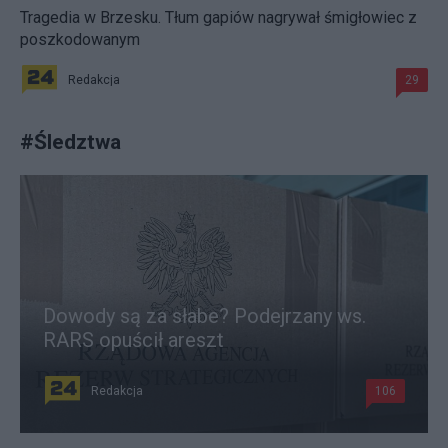
Tragedia w Brzesku. Tłum gapiów nagrywał śmigłowiec z
poszkodowanym
Redakcja
29
#
Śledztwa
Dowody są za słabe? Podejrzany ws.
RARS opuścił areszt
Redakcja
106