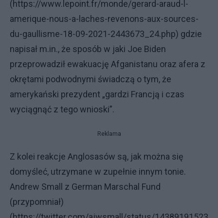
(https://www.lepoint.fr/monde/gerard-araud-l-
amerique-nous-a-laches-revenons-aux-sources-
du-gaullisme-18-09-2021-2443673_24.php) gdzie
napisał m.in., że sposób w jaki Joe Biden
przeprowadził ewakuację Afganistanu oraz afera z
okrętami podwodnymi świadczą o tym, że
amerykański prezydent „gardzi Francją i czas
wyciągnąć z tego wnioski”.
Reklama
Z kolei reakcje Anglosasów są, jak można się
domyśleć, utrzymane w zupełnie innym tonie.
Andrew Small z German Marschal Fund
(przypomniał)
(https://twitter.com/ajwsmall/status/14389191523