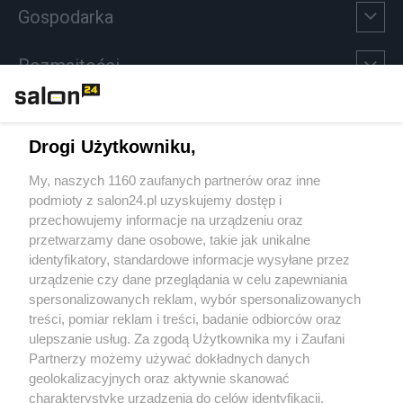
Gospodarka
Rozmaitości
Technologie
Drogi Użytkowniku,
Sport
My, naszych 1160 zaufanych partnerów oraz inne
podmioty z salon24.pl uzyskujemy dostęp i
Społeczeństwo
przechowujemy informacje na urządzeniu oraz
przetwarzamy dane osobowe, takie jak unikalne
Kultura
identyfikatory, standardowe informacje wysyłane przez
urządzenie czy dane przeglądania w celu zapewniania
spersonalizowanych reklam, wybór spersonalizowanych
treści, pomiar reklam i treści, badanie odbiorców oraz
ulepszanie usług. Za zgodą Użytkownika my i Zaufani
X
Facebook
Instagram
Youtube
Partnerzy możemy używać dokładnych danych
geolokalizacyjnych oraz aktywnie skanować
charakterystykę urządzenia do celów identyfikacji.