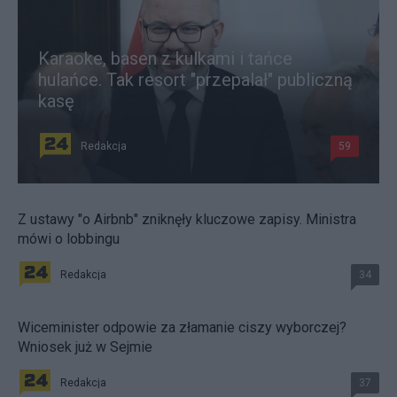
Karaoke, basen z kulkami i tańce
hulańce. Tak resort "przepalał" publiczną
kasę
Redakcja
59
Z ustawy "o Airbnb" zniknęły kluczowe zapisy. Ministra
mówi o lobbingu
Redakcja
34
Wiceminister odpowie za złamanie ciszy wyborczej?
Wniosek już w Sejmie
Redakcja
37