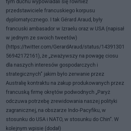
tym duchu wypowiadali się również
przedstawiciele francuskiego korpusu
dyplomatycznego. I tak Gérard Araud, były
francuski ambasador w Izraelu oraz w USA (napisał
w jednym ze swoich tweetów)
(https://twitter.com/GerardAraud/status/14391301
56942172161), że „zważywszy na powagę ciosu
dla naszych interesów gospodarczych i
strategicznych” jakim było zerwanie przez
Australię kontraktu na zakup produkowanych przez
francuską firmę okrętów podwodnych „Paryż
odczuwa potrzebę zrewidowania naszej polityki
zagranicznej, na obszarze Indo-Pacyfiku, w
stosunku do USA i NATO, w stosunku do Chin”. W
kolejnym wpisie (dodał)