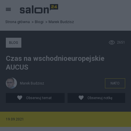
Strona główna
Blogi
Marek Budzisz
2651
BLOG
Czas na wschodnioeuropejskie
AUCUS
Marek Budzisz
NATO
Obserwuj temat
Obserwuj notkę
19.09.2021