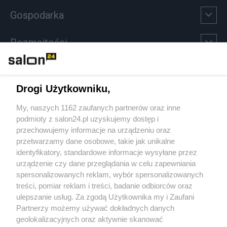
Gospodarka
Rozmaitości
Technologie
Drogi Użytkowniku,
Sport
My, naszych 1162 zaufanych partnerów oraz inne
podmioty z salon24.pl uzyskujemy dostęp i
Społeczeństwo
przechowujemy informacje na urządzeniu oraz
przetwarzamy dane osobowe, takie jak unikalne
Kultura
identyfikatory, standardowe informacje wysyłane przez
urządzenie czy dane przeglądania w celu zapewniania
spersonalizowanych reklam, wybór spersonalizowanych
treści, pomiar reklam i treści, badanie odbiorców oraz
ulepszanie usług. Za zgodą Użytkownika my i Zaufani
X
Facebook
Instagram
Youtube
Partnerzy możemy używać dokładnych danych
geolokalizacyjnych oraz aktywnie skanować