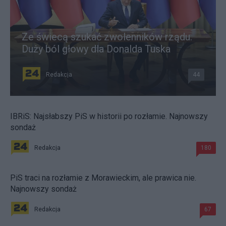
Ze świecą szukać zwolenników rządu.
Duży ból głowy dla Donalda Tuska
Redakcja
44
IBRiS: Najsłabszy PiS w historii po rozłamie. Najnowszy
sondaż
Redakcja
180
PiS traci na rozłamie z Morawieckim, ale prawica nie.
Najnowszy sondaż
Redakcja
67