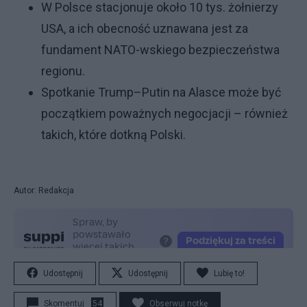
W Polsce stacjonuje około 10 tys. żołnierzy
USA, a ich obecność uznawana jest za
fundament NATO-wskiego bezpieczeństwa
regionu.
Spotkanie Trump–Putin na Alasce może być
początkiem poważnych negocjacji – również
takich, które dotkną Polski.
Autor: Redakcja
Udostępnij
Udostępnij
Lubię to!
Skomentuj
54
Obserwuj notkę