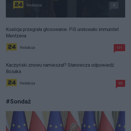
Redakcja
8
Koalicja przegrała głosowanie. PiS uratowało immunitet
Mentzena
Redakcja
101
Kaczyński znowu namieszał? Stanowcza odpowiedź
Bosaka
Redakcja
88
#
Sondaż