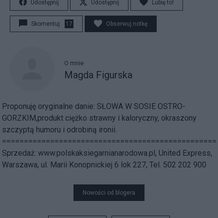
Udostępnij
Udostępnij
Lubię to!
Skomentuj
17
Obserwuj notkę
O mnie
Magda Figurska
Proponuję oryginalne danie: SŁOWA W SOSIE OSTRO-
GORZKIM,produkt ciężko strawny i kaloryczny, okraszony
szczyptą humoru i odrobiną ironii.
=================================================
Sprzedaż: www.polskaksiegarnianarodowa.pl, United Express,
Warszawa, ul. Marii Konopnickiej 6 lok 227, Tel. 502 202 900
Nowości od blogera