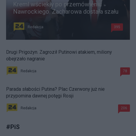
Kreml wściekły po przemówieniu
Nawrockiego. Zacharowa dostała szału
Redakcja
395
Drugi Prigożyn. Zagroził Putinowi atakiem, miliony
obejrzało nagranie
Redakcja
78
Parada słabości Putina? Plac Czerwony już nie
przypomina dawnej potęgi Rosji
Redakcja
206
#
PiS