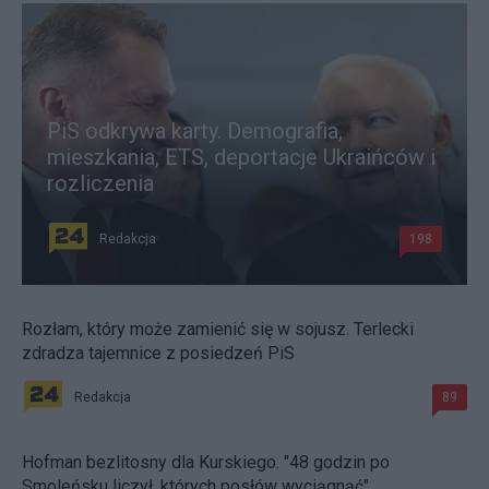
PiS odkrywa karty. Demografia,
mieszkania, ETS, deportacje Ukraińców i
rozliczenia
Redakcja
198
Rozłam, który może zamienić się w sojusz. Terlecki
zdradza tajemnice z posiedzeń PiS
Redakcja
89
Hofman bezlitosny dla Kurskiego. "48 godzin po
Smoleńsku liczył, których posłów wyciągnąć"