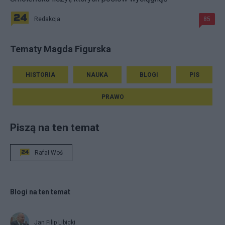
Redakcja
85
Tematy Magda Figurska
HISTORIA
NAUKA
BLOGI
PIS
PRAWO
Piszą na ten temat
Rafał Woś
Blogi na ten temat
Jan Filip Libicki