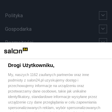
Polityka
Gospodarka
Rozmaitości
Technologie
Drogi Użytkowniku,
Sport
My, naszych 1162 zaufanych partnerów oraz inne
podmioty z salon24.pl uzyskujemy dostęp i
Społeczeństwo
przechowujemy informacje na urządzeniu oraz
przetwarzamy dane osobowe, takie jak unikalne
Kultura
identyfikatory, standardowe informacje wysyłane przez
urządzenie czy dane przeglądania w celu zapewniania
spersonalizowanych reklam, wybór spersonalizowanych