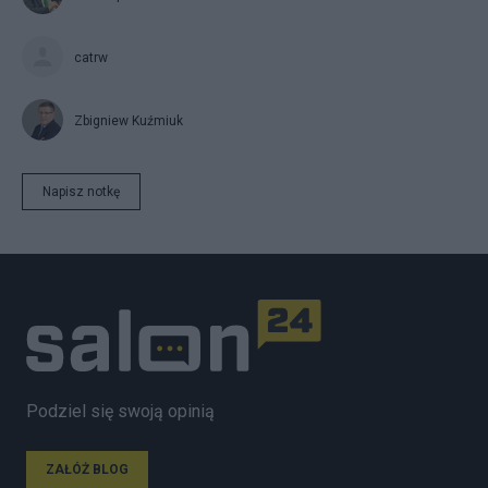
catrw
Zbigniew Kuźmiuk
Napisz notkę
Podziel się swoją opinią
ZAŁÓŻ BLOG