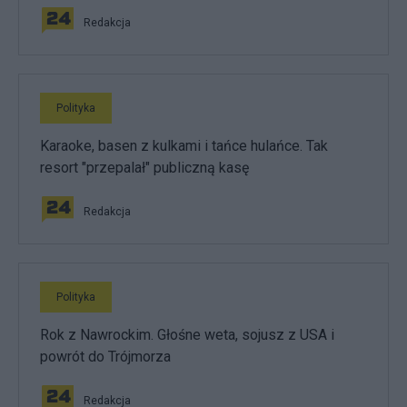
Redakcja
Polityka
Karaoke, basen z kulkami i tańce hulańce. Tak
resort "przepalał" publiczną kasę
Redakcja
Polityka
Rok z Nawrockim. Głośne weta, sojusz z USA i
powrót do Trójmorza
Redakcja