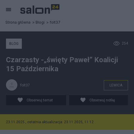
Strona główna
Blogi
folt37
254
BLOG
Czarzasty -„święty Paweł” Koalicji
15 Października
folt37
LEWICA
Obserwuj temat
Obserwuj notkę
23.11.2025 , ostatnia aktualizacja: 23.11.2025, 11:12