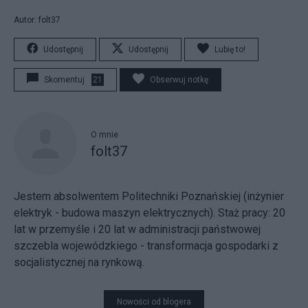
Autor: folt37
Udostępnij
Udostępnij
Lubię to!
Skomentuj
21
Obserwuj notkę
O mnie
folt37
Jestem absolwentem Politechniki Poznańskiej (inżynier
elektryk - budowa maszyn elektrycznych). Staż pracy: 20
lat w przemyśle i 20 lat w administracji państwowej
szczebla wojewódzkiego - transformacja gospodarki z
socjalistycznej na rynkową.
Nowości od blogera