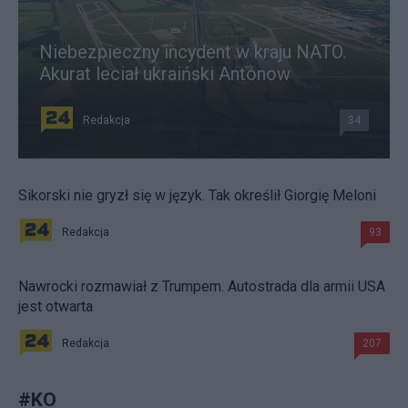
Niebezpieczny incydent w kraju NATO.
Akurat leciał ukraiński Antonow
Redakcja
34
Sikorski nie gryzł się w język. Tak określił Giorgię Meloni
Redakcja
93
Nawrocki rozmawiał z Trumpem. Autostrada dla armii USA
jest otwarta
Redakcja
207
#
KO