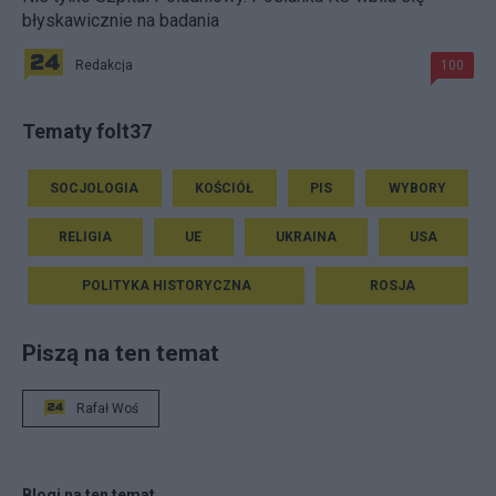
błyskawicznie na badania
Redakcja
100
Tematy folt37
SOCJOLOGIA
KOŚCIÓŁ
PIS
WYBORY
RELIGIA
UE
UKRAINA
USA
POLITYKA HISTORYCZNA
ROSJA
Piszą na ten temat
Rafał Woś
Blogi na ten temat