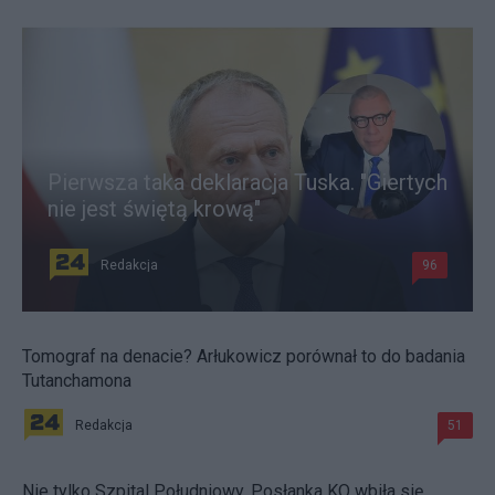
Pierwsza taka deklaracja Tuska. "Giertych
nie jest świętą krową"
Redakcja
96
Tomograf na denacie? Arłukowicz porównał to do badania
Tutanchamona
Redakcja
51
Nie tylko Szpital Południowy. Posłanka KO wbiła się