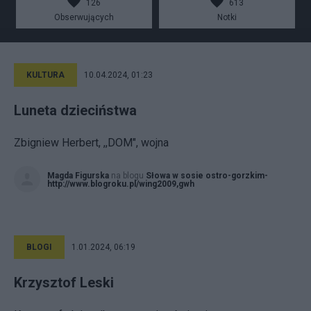
126
613
Obserwujących
Notki
KULTURA
10.04.2024, 01:23
Luneta dzieciństwa
Zbigniew Herbert, ,,DOM", wojna
Magda Figurska
na blogu
Słowa w sosie ostro-gorzkim-
http://www.blogroku.pl/wing2009,gwh
BLOGI
1.01.2024, 06:19
Krzysztof Leski