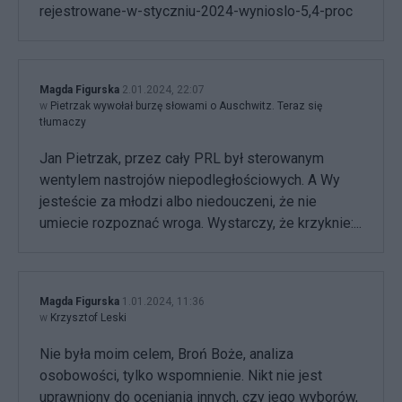
rejestrowane-w-styczniu-2024-wynioslo-5,4-proc
Magda Figurska
2.01.2024, 22:07
w
Pietrzak wywołał burzę słowami o Auschwitz. Teraz się
tłumaczy
Jan Pietrzak, przez cały PRL był sterowanym
wentylem nastrojów niepodległościowych. A Wy
jesteście za młodzi albo niedouczeni, że nie
umiecie rozpoznać wroga. Wystarczy, że krzyknie:...
Magda Figurska
1.01.2024, 11:36
w
Krzysztof Leski
Nie była moim celem, Broń Boże, analiza
osobowości, tylko wspomnienie. Nikt nie jest
uprawniony do oceniania innych, czy jego wyborów,