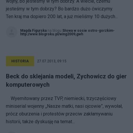
wojny, bo jesteśmy w tym dobrzy. A wiecie, czemu
jesteśmy w tym dobrzy? Bo bardzo dużo ćwiczymy.
Ten kraj ma dopiero 200 lat, a już mieliśmy 10 dużych...
Magda Figurska
na blogu
Słowa w sosie ostro-gorzkim-
http://www.blogroku.pl/wing2009,gwh
HISTORIA
27.07.2013, 09:15
Beck do sklejania modeli, Zychowicz do gier
komputerowych
Wyemitowany przez TVP, niemiecki, trzyczęściowy
miniserial wojenny „Nasze matki, nasi ojcowie”, wywołał,
prócz oburzenia i protestów przeciw zakłamywaniu
historii, także dyskusję na temat...