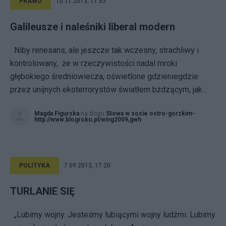
PRAWO
10.11.2013, 11:53
Galileusze i naleśniki liberal modern
Niby renesans, ale jeszcze tak wczesny, strachliwy i
kontrolowany, że w rzeczywistości nadal mroki
głębokiego średniowiecza, oświetlone gdzieniegdzie
przez unijnych ekoterrorystów światłem bżdzącym, jak...
Magda Figurska
na blogu
Słowa w sosie ostro-gorzkim-
http://www.blogroku.pl/wing2009,gwh
POLITYKA
7.09.2013, 17:20
TURLANIE SIĘ
„Lubimy wojny. Jesteśmy lubiącymi wojny ludźmi. Lubimy