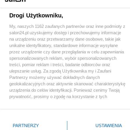
Drogi Użytkowniku,
X
Facebook
Instagram
Youtube
My, naszych 1162 zaufanych partnerów oraz inne podmioty z
salon24.pl uzyskujemy dostęp i przechowujemy informacje
na urządzeniu oraz przetwarzamy dane osobowe, takie jak
Web Content Media sp. z o. o. © 2022
unikalne identyfikatory, standardowe informacje wysyłane
przez urządzenie czy dane przeglądania w celu zapewniania
Pomoc
O nas
Praca
Reklama
Kontakt
spersonalizowanych reklam, wybór spersonalizowanych
treści, pomiar reklam i treści, badanie odbiorców oraz
ulepszanie usług. Za zgodą Użytkownika my i Zaufani
Partnerzy możemy używać dokładnych danych
geolokalizacyjnych oraz aktywnie skanować charakterystykę
urządzenia do celów identyfikacji. Ponieważ cenimy Twoją
Technologię dostarcza:
W3media.pl
prywatność, prosimy o zgodę na korzystanie z tych
technologii poprzez kliknięcie „Akceptuję”. Zgoda jest
dobrowolna i zawsze możesz ją zmienić/wycofać klikając
przycisk ustawień prywatności znajdujący się w lewym
dolnym rogu strony
. Niektóre rodzaje przetwarzania
PARTNERZY
USTAWIENIA
danych nie wymagają zgody użytkownika, ale masz prawo