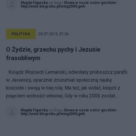
Magda Figurska
na blogu
Słowa w sosie ostro-gorzkim-
http://www.blogroku.pl/wing2009,gwh
POLITYKA
20.07.2013, 07:36
O Żydzie, grzechu pychy i Jezusie
frasobliwym
Ksiądz Wojciech Lemański, odwołany proboszcz parafii
w Jasienicy, opacznie zrozumiał społeczną naukę
kościoła i swoją w niej rolę. Ma też, jak widać, kłopot z
pojęciem wolności własnej. Gdy w roku 2006 został...
Magda Figurska
na blogu
Słowa w sosie ostro-gorzkim-
http://www.blogroku.pl/wing2009,gwh