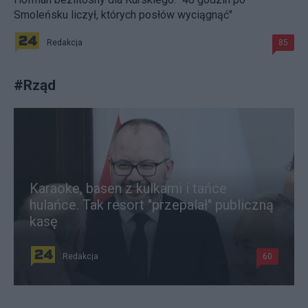
Smoleńsku liczył, których posłów wyciągnąć"
Redakcja
85
#
Rząd
Karaoke, basen z kulkami i tańce
hulańce. Tak resort "przepalał" publiczną
kasę
Redakcja
60