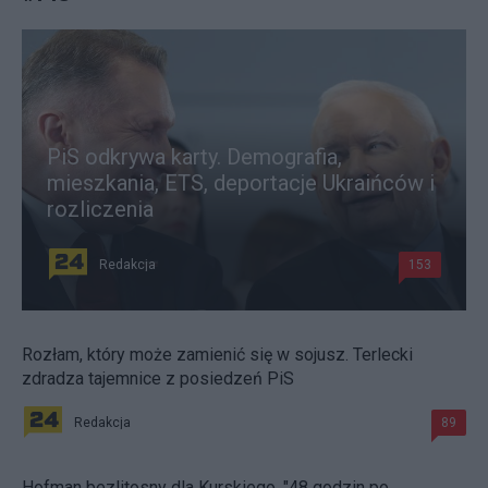
PiS odkrywa karty. Demografia,
mieszkania, ETS, deportacje Ukraińców i
rozliczenia
Redakcja
153
Rozłam, który może zamienić się w sojusz. Terlecki
zdradza tajemnice z posiedzeń PiS
Redakcja
89
Hofman bezlitosny dla Kurskiego. "48 godzin po