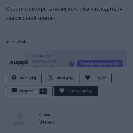
Советую смотреть полную, чтобы насладиться
«эволюцией мента».
Autor: Witek
Udostępnij
Udostępnij
Lubię to!
Skomentuj
103
Obserwuj notkę
O mnie
Witek