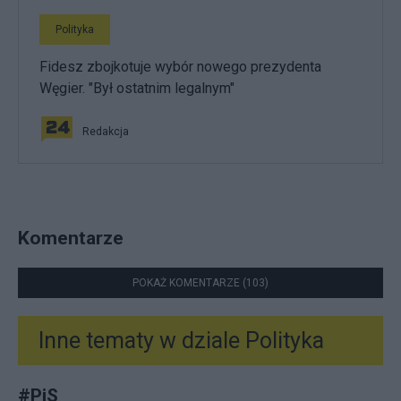
Polityka
Fidesz zbojkotuje wybór nowego prezydenta
Węgier. "Był ostatnim legalnym"
Redakcja
Komentarze
POKAŻ KOMENTARZE (103)
Inne tematy w dziale
Polityka
#
PiS