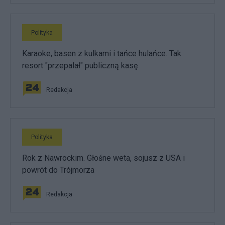
Polityka
Karaoke, basen z kulkami i tańce hulańce. Tak
resort "przepalał" publiczną kasę
Redakcja
Polityka
Rok z Nawrockim. Głośne weta, sojusz z USA i
powrót do Trójmorza
Redakcja