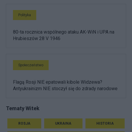
Polityka
80-ta rocznica wspólnego ataku AK-WiN i UPA na
Hrubieszów 28 V 1946
Społeczeństwo
Flagą Rosji NIE epatowali kibole Widzewa?
Antyukrainizm NIE stoczył się do zdrady narodowe
Tematy Witek
ROSJA
UKRAINA
HISTORIA