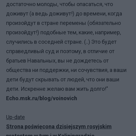
достаточно молоды, чтобы опасаться, что
доживут (а ведь доживут!) до времени, когда
произойдут в стране перемены (обязательно
произойдут!) подобные тем, какие, например,
случились в соседней стране. (..) Это будет
справедливый суд и поэтому, в отличие от
братьев Навальных, вы не дождетесь от
общества ни поддержки, ни сочувствия, а ваши
дети будут скрывать от людей, что они ваши
дети. Искренне желаю вам жить долго!"
Echo.msk.ru/blog/voinovich
Up-date
Strona poświęcona dzisiejszym rosyjskim
protestom
w tym i w Kaliningradzie.