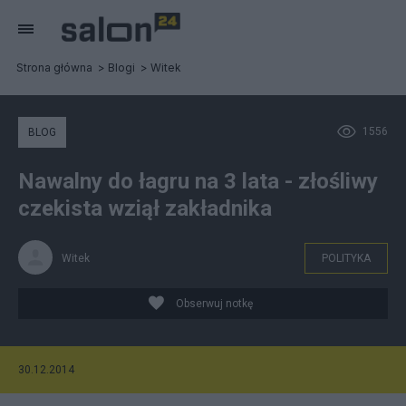
Strona główna
Blogi
Witek
1556
BLOG
Nawalny do łagru na 3 lata - złośliwy
czekista wziął zakładnika
Witek
POLITYKA
Obserwuj notkę
30.12.2014