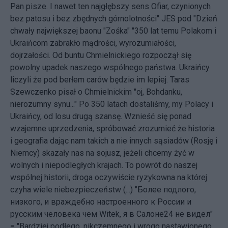
Pan pisze. I nawet ten najgłębszy sens Ofiar, czynionych
bez patosu i bez zbędnych górnolotności" JES pod "Dzień
chwały największej baonu "Zośka" "350 lat temu Polakom i
Ukraińcom zabrakło mądrości, wyrozumiałości,
dojrzałości. Od buntu Chmielnickiego rozpoczął się
powolny upadek naszego wspólnego państwa. Ukraińcy
liczyli że pod berłem carów będzie im lepiej. Taras
Szewczenko pisał o Chmielnickim "oj, Bohdanku,
nierozumny synu..." Po 350 latach dostaliśmy, my Polacy i
Ukraińcy, od losu drugą szansę. Wznieść się ponad
wzajemne uprzedzenia, spróbować zrozumieć że historia
i geografia dając nam takich a nie innych sąsiadów (Rosję i
Niemcy) skazały nas na sojusz, jeżeli chcemy żyć w
wolnych i niepodległych krajach. To powrót do naszej
wspólnej historii, droga oczywiście ryzykowna na której
czyha wiele niebezpieczeństw (...) "Более подлого,
низкого, и враждебно настроенного к России и
русским человека чем Witek, я в Салоне24 не видел"
= "Bardziej podłego, nikczemnego i wrogo nastawionego