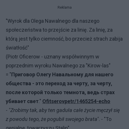
Reklama
"Wyrok dla Olega Nawalnego dla naszego
społeczeństwa to przejście za linię. Za linię, za
którą jest tylko ciemność, bo przecież strach zabija
światłość"
(Piotr Oficerow - uznany współwinnym w
poprzednim wyroku Nawalnego za "Kirow-las"
= "
Приговор Олегу Навальному для нашего
общества - это переход за черту, за черту,
после которой только темнота, ведь страх
убивает свет
."
Ofitserovpetr/1465254-echo
-
"Zrobimy tak, aby ten gaduła całe życie męczył się
z powodu tego, że pogubił swojego brata"
. - "To
genialne, towarzyszu Stalin"