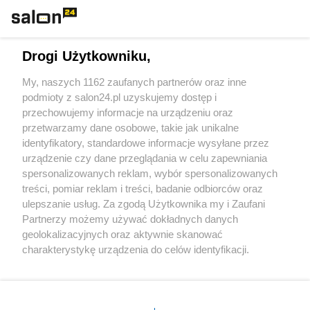
Technologie
Drogi Użytkowniku,
Sport
My, naszych 1162 zaufanych partnerów oraz inne
podmioty z salon24.pl uzyskujemy dostęp i
Społeczeństwo
przechowujemy informacje na urządzeniu oraz
przetwarzamy dane osobowe, takie jak unikalne
Kultura
identyfikatory, standardowe informacje wysyłane przez
urządzenie czy dane przeglądania w celu zapewniania
spersonalizowanych reklam, wybór spersonalizowanych
treści, pomiar reklam i treści, badanie odbiorców oraz
ulepszanie usług. Za zgodą Użytkownika my i Zaufani
X
Facebook
Instagram
Youtube
Partnerzy możemy używać dokładnych danych
geolokalizacyjnych oraz aktywnie skanować
charakterystykę urządzenia do celów identyfikacji.
Web Content Media sp. z o. o. © 2022
Ponieważ cenimy Twoją prywatność, prosimy o zgodę na
korzystanie z tych technologii poprzez kliknięcie
„Akceptuję”. Zgoda jest dobrowolna i zawsze możesz ją
Pomoc
O nas
Praca
Reklama
Kontakt