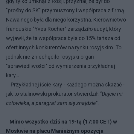
gdy tylko umknął z Rosji, przyznał, że był do
"prośby do SK" przymuszony i współpraca z firmą
Nawalnego była dla niego korzystna. Kierownictwo
francuskie "Yves Rocher" zarządziło audyt, który
wyjawił, że ta współpraca była do 15% tańsza od
ofert innych konkurentów na rynku rosyjskim. To
jednak nie zniechęciło rosyjski organ
"sprawiedliwośći" od wymierzenia przykładnej
kary...
Przykładnej iście kary - każdego można skazać -
jak to stalinowski prokurator stwierdził:
"Dajcie mi
człowieka, a paragraf sam się znajdzie"
.
Mimo wszystko dziś na 19-tą (17:00 CET) w
Moskwie na placu Manieżnym opozycja