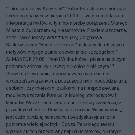
"Chłopcy silni jak Azov stal" "..kilka Twoich powstańczych
tekstów pisanych w sierpniu 2009 i Twoje komentarze i
interpretacja faktów w tym opis próby połączenia Starego
Miasta z Żoliborzem są niesamowite. Powiem szczerze,
że te Twoje teksty, wraz z książką Zbigniewa
Sadkowskiego "Honor i Ojczyzna", należały do głównych
motywów mojego zainteresowania się szczegółami."
ALMANZOR 22.08 ..."notki Witka, które - pisane na dużym
poziomie adrenaliny - raczej się chłonie niż czyta." "
Prawda o Powstaniu, rozpoznawana na poziomie
wydarzeń związanych z poszczególnymi pododdziałami,
osobami, czy miejskimi zaułkami ma niespodziewaną
moc oczyszczania Pamięci z ideolog. stereotypów i
kłamstw. Wszak Historia w gruncie rzeczy składa się z
prywatnych historii. Prawda na poziomie Wilanowskiej_1
jest dużo bardziej namacalna i bezdyskusyjna niż na
poziomie wielkiej polityki. Spoza Pańskiego tekstu
wyłania się ten przedziwny napęd Bohaterów, o których