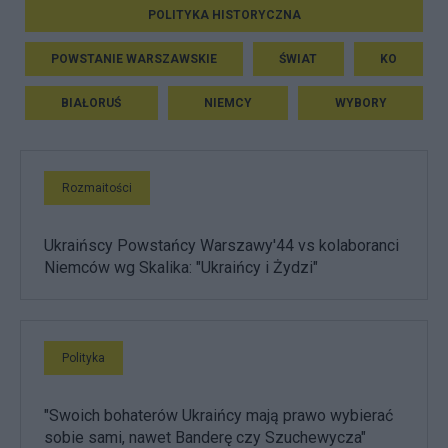
POLITYKA HISTORYCZNA
POWSTANIE WARSZAWSKIE
ŚWIAT
KO
BIAŁORUŚ
NIEMCY
WYBORY
Rozmaitości
Ukraińscy Powstańcy Warszawy'44 vs kolaboranci
Niemców wg Skalika: "Ukraińcy i Żydzi"
Polityka
"Swoich bohaterów Ukraińcy mają prawo wybierać
sobie sami, nawet Banderę czy Szuchewycza"