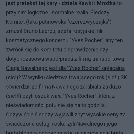
jest pretekst tej kary - dzieła Kawki i Mrożka
to
przy nim logiczne i normalne realia. Śledczy
Komitet (taka putinowska "czerezwyczajka")
zmusił Bruno Leprou, szefa rosyjskiej filii
kosmetycznego koncernu "Yves Rocher", aby ten
zwrócił się do Komitetu o sprawdzenie
czy
dotychczasowa współpraca z firmą transportową
Olega Nawalnego jest dla "Yves Rocher" opłacalna
(sic!)? W wyniku śledztwa trwającego rok (sic!!) SK
stwierdził, że firma Nawalnego zarabiała za dużo
(sic!!!) czyli oszukiwała "Yves Rocher", która z
nieświadomości potulnie się na to godziła.
Oczywiście śledczy wyjawili zbyt wysokie ceny za
świadczone usługi i oskarżyli Nawalnego i jego
brata blogera-opozycjonistę za namówienie brata