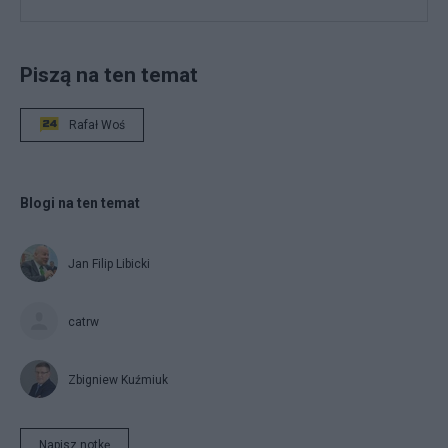
Piszą na ten temat
Rafał Woś
Blogi na ten temat
Jan Filip Libicki
catrw
Zbigniew Kuźmiuk
Napisz notkę