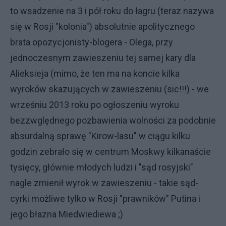
to wsadzenie na 3 i pół roku do łagru (teraz nazywa
się w Rosji "kolonia") absolutnie apolitycznego
brata opozycjonisty-blogera - Olega, przy
jednoczesnym zawieszeniu tej samej kary dla
Alieksieja (mimo, że ten ma na koncie kilka
wyroków skazujących w zawieszeniu (sic!!!) - we
wrześniu 2013 roku po ogłoszeniu wyroku
bezzwględnego pozbawienia wolności za podobnie
absurdalną sprawę "Kirow-lasu" w ciągu kilku
godzin zebrało się w centrum Moskwy kilkanaście
tysięcy, głównie młodych ludzi i "sąd rosyjski"
nagle zmienił wyrok w zawieszeniu - takie sąd-
cyrki możliwe tylko w Rosji "prawników" Putina i
jego błazna Miedwiediewa ;)