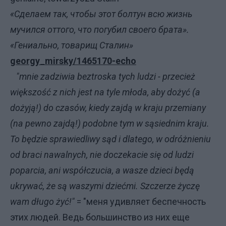
«Сделаем так, чтобы этот болтун всю жизнь
мучился оттого, что погубил своего брата».
«Гениально, товарищ Сталин»
georgy_mirsky/1465170-echo
"mnie zadziwia beztroska tych ludzi - przecież
większość z nich jest na tyle młoda, aby dożyć (a
dożyją!) do czasów, kiedy zajdą w kraju przemiany
(na pewno zajdą!) podobne tym w sąsiednim kraju.
To będzie sprawiedliwy sąd i dlatego, w odróżnieniu
od braci nawalnych, nie doczekacie się od ludzi
poparcia, ani współczucia, a wasze dzieci będą
ukrywać, że są waszymi dziećmi. Szczerze życzę
wam długo żyć!"
= "меня удивляет беспечность
этих людей. Ведь большинство из них еще