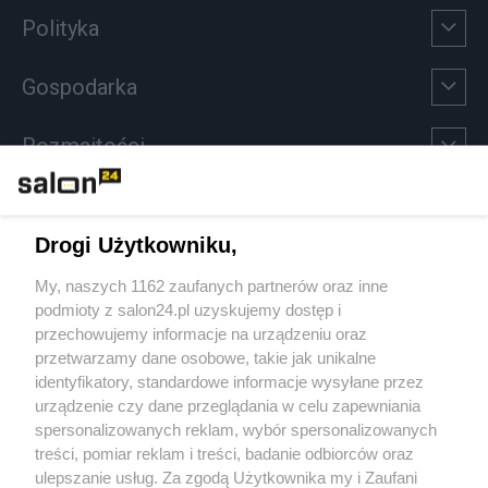
Polityka
Gospodarka
Rozmaitości
Technologie
Drogi Użytkowniku,
Sport
My, naszych 1162 zaufanych partnerów oraz inne
podmioty z salon24.pl uzyskujemy dostęp i
Społeczeństwo
przechowujemy informacje na urządzeniu oraz
przetwarzamy dane osobowe, takie jak unikalne
Kultura
identyfikatory, standardowe informacje wysyłane przez
urządzenie czy dane przeglądania w celu zapewniania
spersonalizowanych reklam, wybór spersonalizowanych
treści, pomiar reklam i treści, badanie odbiorców oraz
ulepszanie usług. Za zgodą Użytkownika my i Zaufani
X
Facebook
Instagram
Youtube