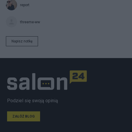
report
threeme-ww
Napisz notkę
Podziel się swoją opinią
ZAŁÓŻ BLOG