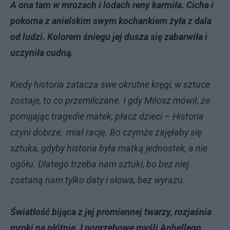
A ona tam w mrozach i lodach reny karmiła. Cicha i
pokorna z anielskim swym kochankiem żyła z dala
od ludzi. Kolorem śniegu jej dusza się zabarwiła i
uczyniła cudną.
Kiedy historia zatacza swe okrutne kręgi, w sztuce
zostaje, to co przemilczane. I gdy Miłosz mówił, że
pomijając tragedie matek, płacz dzieci – Historia
czyni dobrze, miał rację. Bo czymże zajęłaby się
sztuka, gdyby historia była matką jednostek, a nie
ogółu. Dlatego trzeba nam sztuki, bo bez niej
zostaną nam tylko daty i słowa, bez wyrazu.
Światłość bijąca z jej promiennej twarzy, rozjaśnia
mroki na płótnie. I pogrzebowe myśli Anhellego