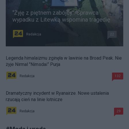
"Żyję z piętnem zabójcy". Sprawca
wypadku z Litewką wspomina tragedię
Redakcja
22
Legenda himalaizmu zginęła w lawinie na Broad Peak. Nie
żyje Nirmal "Nimsdai” Purja
Redakcja
132
Dramatyczny incydent w Ryanairze. Nowe ustalenia
rzucają cień na linie lotnicze
Redakcja
29
#
Moda i uroda