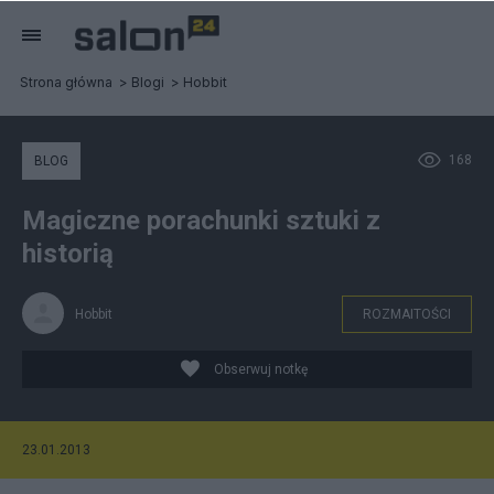
Strona główna
Blogi
Hobbit
168
BLOG
Magiczne porachunki sztuki z
historią
Hobbit
ROZMAITOŚCI
Obserwuj notkę
23.01.2013