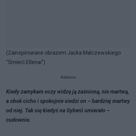
(Zainspirowane obrazem Jacka Malczewskiego
"Śmierć Ellenai")
Reklama
Kiedy zamykam oczy widzę ją zaśnioną, nie martwą,
a obok cicho i spokojnie siedzi on – bardziej martwy
od niej. Tak się kiedyś na Syberii umierało –
cudownie.