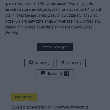
"panna wodzianna"
TAG "wodzianna"
"Prasa ... jest to
najostrzejsza i najpotężniejsza broń naszej partii". Józef
Stalin "W przeciągu najbliższych dwudziestu lat świat
oczekują dramatyczne zmiany, większe niż w przeciągu
całego minionego stulecia" Dennis Meadows, 2012
(źródło)
Nowości od blogera
Udostępnij
Udostępnij
Skomentuj
43
Rozmaitości
"Żyję z piętnem zabójcy". Sprawca wypadku z