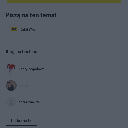
Piszą na ten temat
Rafał Woś
Blogi na ten temat
Stary Wyjadacz
report
threeme-ww
Napisz notkę