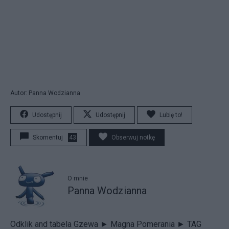
Autor: Panna Wodzianna
Udostępnij
Udostępnij
Lubię to!
Skomentuj
43
Obserwuj notkę
O mnie
Panna Wodzianna
Odklik
and
tabela Gzewa
► Magna Pomerania
►
TAG