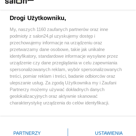
Technologie
Drogi Użytkowniku,
Sport
My, naszych 1160 zaufanych partnerów oraz inne
podmioty z salon24.pl uzyskujemy dostęp i
Społeczeństwo
przechowujemy informacje na urządzeniu oraz
przetwarzamy dane osobowe, takie jak unikalne
Kultura
identyfikatory, standardowe informacje wysyłane przez
urządzenie czy dane przeglądania w celu zapewniania
spersonalizowanych reklam, wybór spersonalizowanych
treści, pomiar reklam i treści, badanie odbiorców oraz
ulepszanie usług. Za zgodą Użytkownika my i Zaufani
X
Facebook
Instagram
Youtube
Partnerzy możemy używać dokładnych danych
geolokalizacyjnych oraz aktywnie skanować
charakterystykę urządzenia do celów identyfikacji.
Web Content Media sp. z o. o. © 2022
Ponieważ cenimy Twoją prywatność, prosimy o zgodę na
korzystanie z tych technologii poprzez kliknięcie
„Akceptuję”. Zgoda jest dobrowolna i zawsze możesz ją
Pomoc
O nas
Praca
Reklama
Kontakt
zmienić/wycofać klikając przycisk ustawień prywatności
PARTNERZY
USTAWIENIA