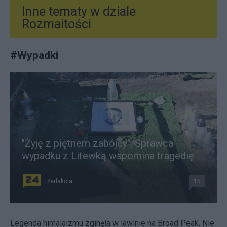
Inne tematy w dziale
Rozmaitości
#
Wypadki
"Żyję z piętnem zabójcy". Sprawca
wypadku z Litewką wspomina tragedię
Redakcja
15
Legenda himalaizmu zginęła w lawinie na Broad Peak. Nie