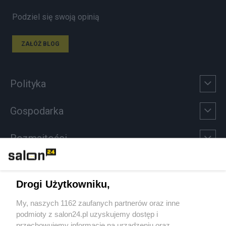
Podziel się swoją opinią
ZAŁÓŻ BLOG
Polityka
Gospodarka
Rozmaitości
Technologie
Drogi Użytkowniku,
Sport
My, naszych 1162 zaufanych partnerów oraz inne
podmioty z salon24.pl uzyskujemy dostęp i
Społeczeństwo
przechowujemy informacje na urządzeniu oraz