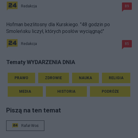
Redakcja
89
Hofman bezlitosny dla Kurskiego. "48 godzin po
Smoleńsku liczył, których posłów wyciągnąć"
Redakcja
85
Tematy WYDARZENIA DNIA
PRAWO
ZDROWIE
NAUKA
RELIGIA
MEDIA
HISTORIA
PODRÓŻE
Piszą na ten temat
Rafał Woś