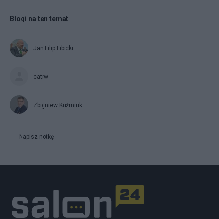
Blogi na ten temat
Jan Filip Libicki
catrw
Zbigniew Kuźmiuk
Napisz notkę