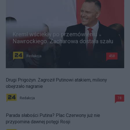
Kreml wściekły po przemówieniu
Nawrockiego. Zacharowa dostała szału
Redakcja
458
Drugi Prigożyn. Zagroził Putinowi atakiem, miliony
obejrzało nagranie
Redakcja
78
Parada słabości Putina? Plac Czerwony już nie
przypomina dawnej potęgi Rosji