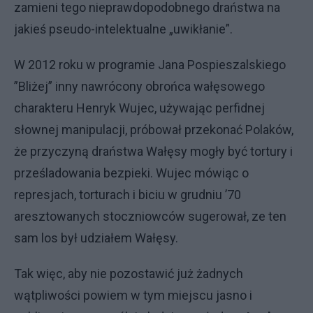
zamieni tego nieprawdopodobnego draństwa na
jakieś pseudo-intelektualne „uwikłanie”.
W 2012 roku w programie Jana Pospieszalskiego
”Bliżej” inny nawrócony obrońca wałęsowego
charakteru Henryk Wujec, używając perfidnej
słownej manipulacji, próbował przekonać Polaków,
że przyczyną draństwa Wałęsy mogły być tortury i
prześladowania bezpieki. Wujec mówiąc o
represjach, torturach i biciu w grudniu ’70
aresztowanych stoczniowców sugerował, ze ten
sam los był udziałem Wałęsy.
Tak więc, aby nie pozostawić już żadnych
wątpliwości powiem w tym miejscu jasno i