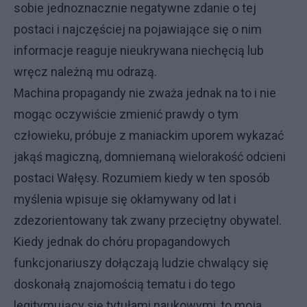
sobie jednoznacznie negatywne zdanie o tej
postaci i najczęściej na pojawiające się o nim
informacje reaguje nieukrywana niechęcią lub
wręcz należną mu odrazą.
Machina propagandy nie zważa jednak na to i nie
mogąc oczywiście zmienić prawdy o tym
człowieku, próbuje z maniackim uporem wykazać
jakąś magiczną, domniemaną wielorakość odcieni
postaci Wałęsy. Rozumiem kiedy w ten sposób
myślenia wpisuje się okłamywany od lat i
zdezorientowany tak zwany przeciętny obywatel.
Kiedy jednak do chóru propagandowych
funkcjonariuszy dołączają ludzie chwalący się
doskonałą znajomością tematu i do tego
legitymujący się tytułami naukowymi, to moja