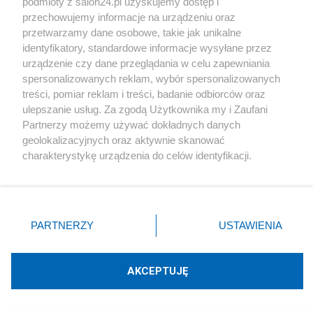
podmioty z salon24.pl uzyskujemy dostęp i
logicznie odpowiedzieć na pytanie, dlaczego nie
przechowujemy informacje na urządzeniu oraz
przetwarzamy dane osobowe, takie jak unikalne
został stamtąd wyrzucony.
identyfikatory, standardowe informacje wysyłane przez
urządzenie czy dane przeglądania w celu zapewniania
Nikt nie potrafi logicznie wytłumaczyć jak to
spersonalizowanych reklam, wybór spersonalizowanych
możliwe, aby obcy intruz nie tylko włączył się do
treści, pomiar reklam i treści, badanie odbiorców oraz
ulepszanie usług. Za zgodą Użytkownika my i Zaufani
strajku, ale też ogłosił się jego przywódcą i został
Partnerzy możemy używać dokładnych danych
zaproszony na rozmowy z dyrektorem zakładu, na
geolokalizacyjnych oraz aktywnie skanować
charakterystykę urządzenia do celów identyfikacji.
temat wewnętrznego konfliktu w tym zakładzie, w
Ponieważ cenimy Twoją prywatność, prosimy o zgodę na
którym jak już stwierdziliśmy, nie pracował.
korzystanie z tych technologii poprzez kliknięcie
„Akceptuję”. Zgoda jest dobrowolna i zawsze możesz ją
Natomiast wszyscy wiemy i możemy
zmienić/wycofać klikając przycisk ustawień prywatności
PARTNERZY
USTAWIENIA
znajdujący się w lewym dolnym rogu strony
. Niektóre
wytłumaczyć dokładnie co było później.
rodzaje przetwarzania danych nie wymagają zgody
użytkownika, ale masz prawo sprzeciwić się takiemu
AKCEPTUJĘ
Najpierw dyrektor stoczni na oczach
przetwarzaniu. Preferencje będą miały zastosowania tylko
samozwańczego, obcego przewodniczącego
na tej witrynie.