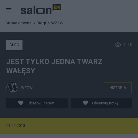
Strona główna
Blogi
WZZW
1428
BLOG
JEST TYLKO JEDNA TWARZ
WAŁĘSY
WZZW
HISTORIA
Obserwuj temat
Obserwuj notkę
11.09.2013