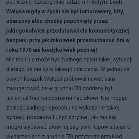
publicznie, szczególnie ludziom młodym:
Lech
Wałęsa nigdy w życiu nie był torturowany, bity,
uderzony albo choćby popchnięty przez
jakiegokolwiek przedstawiciela komunistycznej
bezpieki przy jakimkolwiek przesłuchaniu! Ani w
roku 1970 ani kiedykolwiek później!
Nie ma i nie może być żadnego opisu takiej sytuacji
dlatego, że nie było takiego zdarzenia. W jednej ze
swych książek Wałęsa próbował nawet sam
zasugerować, że w grudniu ’70 poddany był
jakiemuś traumatycznemu naciskowi. Nie mogąc
znaleźć żadnego sposobu na wykazanie takiej
sytuacji postanowił użyć sprytnej, jak mu się
mogło wydawać, słownej zagrywki. Opowiadając o
wydarzeniach z grudnia ’70, przytacza przykład