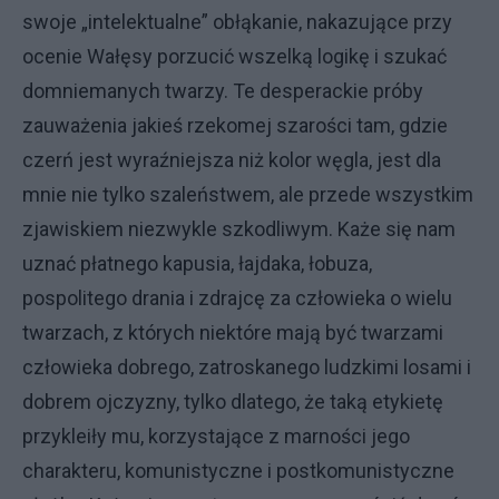
swoje „intelektualne” obłąkanie, nakazujące przy
ocenie Wałęsy porzucić wszelką logikę i szukać
domniemanych twarzy. Te desperackie próby
zauważenia jakieś rzekomej szarości tam, gdzie
czerń jest wyraźniejsza niż kolor węgla, jest dla
mnie nie tylko szaleństwem, ale przede wszystkim
zjawiskiem niezwykle szkodliwym. Każe się nam
uznać płatnego kapusia, łajdaka, łobuza,
pospolitego drania i zdrajcę za człowieka o wielu
twarzach, z których niektóre mają być twarzami
człowieka dobrego, zatroskanego ludzkimi losami i
dobrem ojczyzny, tylko dlatego, że taką etykietę
przykleiły mu, korzystające z marności jego
charakteru, komunistyczne i postkomunistyczne