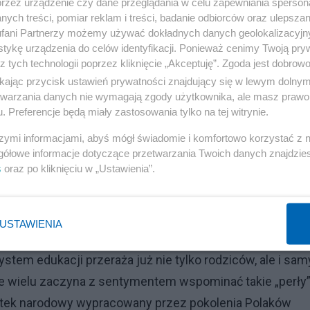
przez urządzenie czy dane przeglądania w celu zapewniania sperson
ych treści, pomiar reklam i treści, badanie odbiorców oraz ulepszan
fani Partnerzy możemy używać dokładnych danych geolokalizacyjn
ych w imię prywaty nasze wspólne dobro – Państwo
tykę urządzenia do celów identyfikacji. Ponieważ cenimy Twoją pry
ni wolni, ani bezpieczni, ani zasobni.
z tych technologii poprzez kliknięcie „Akceptuję”. Zgoda jest dobro
yś żywej solidarności narodowej i ocalimy nasz Kraj d
ikając przycisk ustawień prywatności znajdujący się w lewym dolny
etwarzania danych nie wymagają zgody użytkownika, ale masz prawo 
. Preferencje będą miały zastosowania tylko na tej witrynie.
Reklama
szymi informacjami, abyś mógł świadomie i komfortowo korzystać z
onad dwadzieścia lat (!) w czasie, których zdążyło
gółowe informacje dotyczące przetwarzania Twoich danych znajdzi
s
oraz po kliknięciu w „Ustawienia”.
ny młodych, którzy w każdym społeczeństwie stanowią s
owość i zaradność Polaków zabijana jest siłą
tynizmu unijnych przepisów. Sądy przypominają te, o
USTAWIENIA
udniowo amerykańskich juntach wojskowych. Służba zdro
stem edukacji przeraża już nie tylko rodziców, ale i sa
e wielu zaczyna z sentymentem wspominać takie „perły
ajątek narodowy wypracowany przez pokolenia Polaków