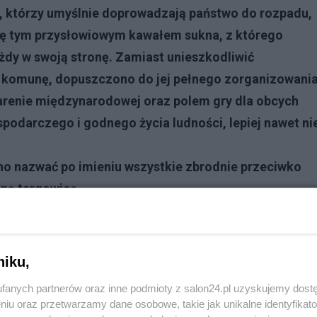
h, którzy umyślnie doprowadzają państwo do rozpadu,
 się tym przysłowiowym kawałem sukna, z którego
każdy w swoją stronę. Zamiast unieszkodliwić
– komunę, dopuszczono do jej pełnego zorganizowani
a arenie międzynarodowej oraz polem gry dla obcych
odarczego i godnego życia ludności, lepiej nawet ni
no nazwać po imieniu wszystkie zbrodnie przeciwko
ną targowicę.
92!
Reklama
niku,
temat ówczesnego stanu naszej rzeczywistości. Pisane j
ły w najlepszym wypadku stać się tematem jednej z wie
fanych partnerów oraz inne podmioty z salon24.pl uzyskujemy dost
niu oraz przetwarzamy dane osobowe, takie jak unikalne identyfikat