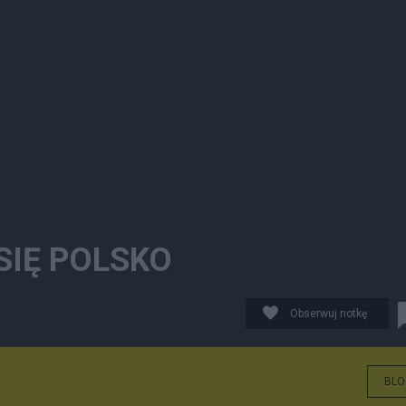
 SIĘ POLSKO
Obserwuj notkę
BLO