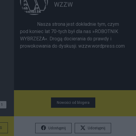
WZZW
Nasza strona jest dokładnie tym, czym
pod koniec lat 70-tych był dla nas »ROBOTNIK
WYBRZEŻA«. Drogą docierania do prawdy i
prowokowania do dyskusji.
wzzw.wordpress.com
Nowości od blogera
1
G
Udostępnij
Udostępnij