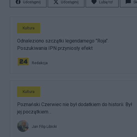
Udostępnij
Udostępnij
Lubię to!
S
Kultura
Odnaleziono szczątki legendarnego "Roja".
Poszukiwania IPN przyniosły efekt
Redakcja
Kultura
Poznański Czerwiec nie był dodatkiem do historii. Był
jej początkiem…
Jan Filip Libicki