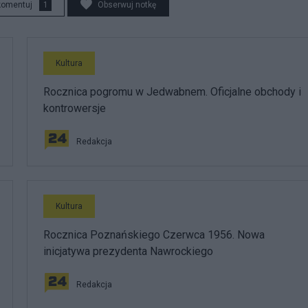
komentuj
1
Obserwuj notkę
Kultura
Rocznica pogromu w Jedwabnem. Oficjalne obchody i
kontrowersje
Redakcja
Kultura
Rocznica Poznańskiego Czerwca 1956. Nowa
inicjatywa prezydenta Nawrockiego
Redakcja