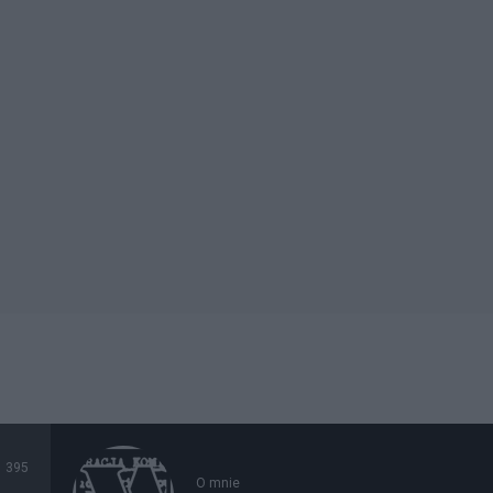
395
O mnie