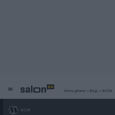
Strona główna
Blogi
WZZW
WZZW