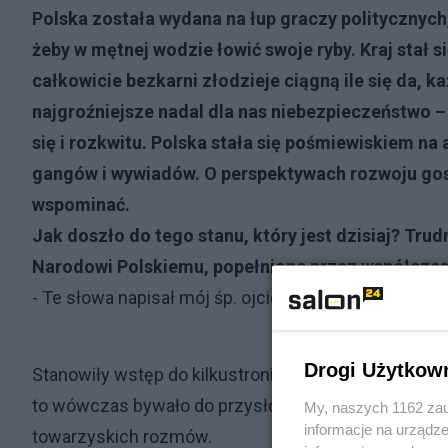
Polska została wydana na łup graczy politycznyc
żeby w mętnej wodzie łowić swoje ryby. Kraj stał
całkowicie bezkarni złodzieje ciągną ile się da, 
najgroźniejsze nadal dla nas niebezpieczeństwo 
się i rozkwitu. Polska stała się pośmiewiskiem n
gangów i wywiadów. O perspektywach rozwoju gosp
wspominać.
Jak doszło do tego stanu, który jest dzisiaj?
Trud
Narodowi Polskiemu, popełnione przez współczes
- Te słowa napisał mój śp. ojciec jeszcze w roku 19
Drogi Użytkow
Stanowiły wstęp do kilkustronicowych refleksji na 
to wówczas bywało do przysłowiowej szuflady, mog
My, naszych 1162 zau
informacje na urządze
towarzyskich rozmów.