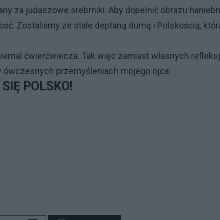
ny za judaszowe srebrniki. Aby dopełnić obrazu haniebn
ość. Zostaliśmy ze stale deptaną dumą i Polskością, któr
niemal ćwierćwiecza. Tak więc zamiast własnych refleksj
 w ówczesnych przemyśleniach mojego ojca:
 SIĘ POLSKO!