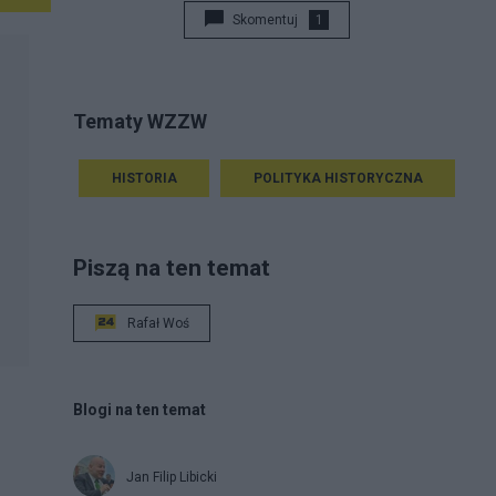
Skomentuj
1
Tematy WZZW
HISTORIA
POLITYKA HISTORYCZNA
Piszą na ten temat
Rafał Woś
Blogi na ten temat
Jan Filip Libicki