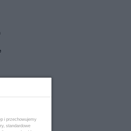
a
e
ak
lu
ęp i przechowujemy
ory, standardowe