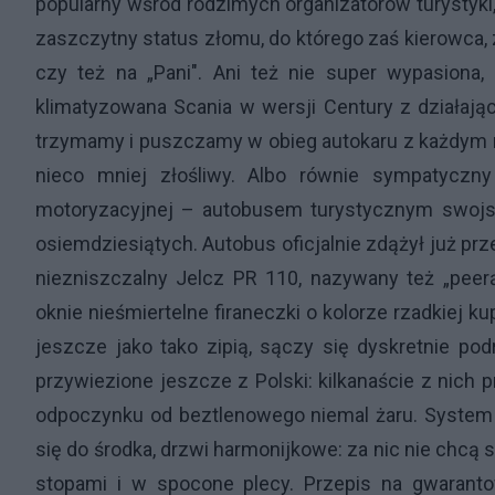
popularny wśród rodzimych organizatorów turystyki
zaszczytny status złomu, do którego zaś kierowca, z
czy też na „Pani". Ani też nie super wypasiona, 
klimatyzowana Scania w wersji Century z działającą
trzymamy i puszczamy w obieg autokaru z każdym r
nieco mniej złośliwy. Albo równie sympatyczn
motoryzacyjnej – autobusem turystycznym swojsk
osiemdziesiątych. Autobus oficjalnie zdążył już prz
niezniszczalny Jelcz PR 110, nazywany też „peer
oknie nieśmiertelne firaneczki o kolorze rzadkiej k
jeszcze jako tako zipią, sączy się dyskretnie pod
przywiezione jeszcze z Polski: kilkanaście z nich 
odpoczynku od beztlenowego niemal żaru. System 
się do środka, drzwi harmonijkowe: za nic nie chcą
stopami i w spocone plecy. Przepis na gwaranto