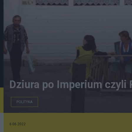
Dziura po Imperium czyli 
POLITYKA
Kosów Huculski, 2000. Fot YanH
6.06.2022