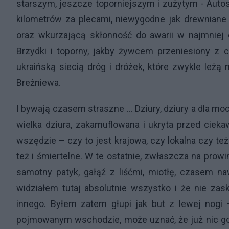
starszym, jeszcze toporniejszym i zużytym - Auto
kilometrów za plecami, niewygodne jak drewniane 
oraz wkurzającą skłonność do awarii w najmniej o
Brzydki i toporny, jakby żywcem przeniesiony z 
ukraińską siecią dróg i dróżek, które zwykle le
Breżniewa.
I bywają czasem straszne … Dziury, dziury a dla mo
wielka dziura, zakamuflowana i ukryta przed ciek
wszędzie – czy to jest krajowa, czy lokalna czy te
też i śmiertelne. W te ostatnie, zwłaszcza na prowin
samotny patyk, gałąź z liśćmi, miotłę, czasem n
widziałem tutaj absolutnie wszystko i że nie za
innego. Byłem zatem głupi jak but z lewej nogi –
pojmowanym wschodzie, może uznać, że już nic go 