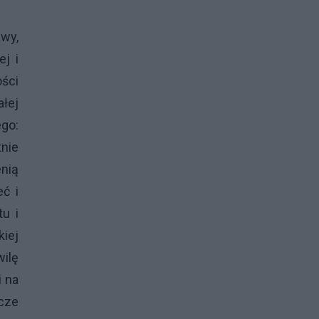
wy,
ej i
ości
ałej
go:
tnie
enią
ć i
u i
kiej
wilę
i na
zcze