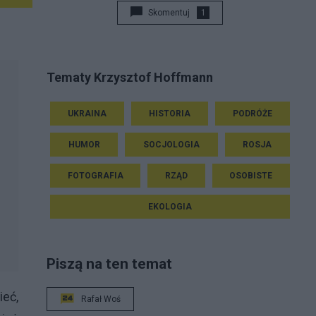
Skomentuj
1
Tematy Krzysztof Hoffmann
UKRAINA
HISTORIA
PODRÓŻE
HUMOR
SOCJOLOGIA
ROSJA
FOTOGRAFIA
RZĄD
OSOBISTE
EKOLOGIA
Piszą na ten temat
eć,
Rafał Woś