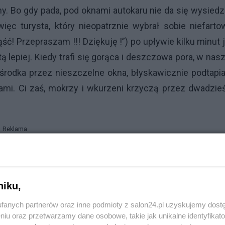
. Bo gdy pada, pod oknami autokaru nie da się wysiedz
c turysta, który nieopatrznie wybrał sobie niefarto
ść! Przepraszam !!! Dziękuję !”) po upływie kilku minut 
 lepiej. Kiedy trafi się gorąca i deszczowa pora, w na
środka przez nieszczelne okna, błyskawicznie podtapi
i. Ci zaś, mokrzy i wkurzeni krzyczą przez dwadzieś
Reklama
niku,
w.
fanych partnerów oraz inne podmioty z salon24.pl uzyskujemy dost
niu oraz przetwarzamy dane osobowe, takie jak unikalne identyfikat