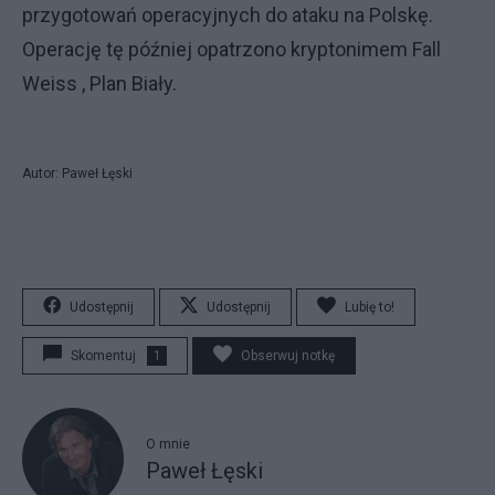
przygotowań operacyjnych do ataku na Polskę.
Operację tę później opatrzono kryptonimem Fall
Weiss , Plan Biały.
Autor: Paweł Łęski
Udostępnij
Udostępnij
Lubię to!
Skomentuj
1
Obserwuj notkę
O mnie
Paweł Łęski