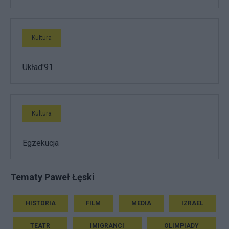
Kultura
Układ'91
Kultura
Egzekucja
Tematy Paweł Łęski
HISTORIA
FILM
MEDIA
IZRAEL
TEATR
IMIGRANCI
OLIMPIADY