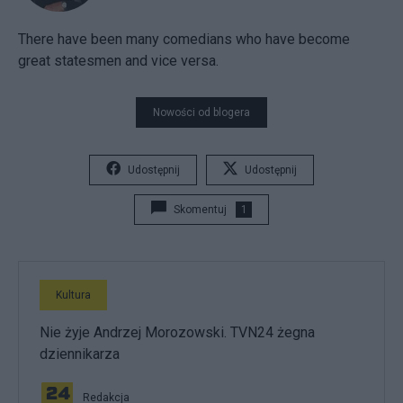
There have been many comedians who have become
great statesmen and vice versa.
Nowości od blogera
Udostępnij
Udostępnij
Skomentuj
1
Kultura
Nie żyje Andrzej Morozowski. TVN24 żegna
dziennikarza
Redakcja