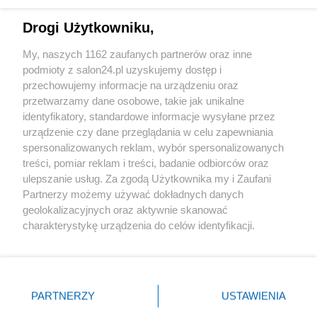
Technologie
Drogi Użytkowniku,
Sport
My, naszych 1162 zaufanych partnerów oraz inne
podmioty z salon24.pl uzyskujemy dostęp i
Społeczeństwo
przechowujemy informacje na urządzeniu oraz
przetwarzamy dane osobowe, takie jak unikalne
Kultura
identyfikatory, standardowe informacje wysyłane przez
urządzenie czy dane przeglądania w celu zapewniania
spersonalizowanych reklam, wybór spersonalizowanych
treści, pomiar reklam i treści, badanie odbiorców oraz
ulepszanie usług. Za zgodą Użytkownika my i Zaufani
X
Facebook
Instagram
Youtube
Partnerzy możemy używać dokładnych danych
geolokalizacyjnych oraz aktywnie skanować
charakterystykę urządzenia do celów identyfikacji.
Web Content Media sp. z o. o. © 2022
Ponieważ cenimy Twoją prywatność, prosimy o zgodę na
korzystanie z tych technologii poprzez kliknięcie
„Akceptuję”. Zgoda jest dobrowolna i zawsze możesz ją
Pomoc
O nas
Praca
Reklama
Kontakt
zmienić/wycofać klikając przycisk ustawień prywatności
PARTNERZY
USTAWIENIA
znajdujący się w lewym dolnym rogu strony
. Niektóre