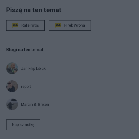
Piszą na ten temat
Rafał Woś
Hirek Wrona
Blogi na ten temat
Jan Filip Libicki
report
Marcin B. Brixen
Napisz notkę