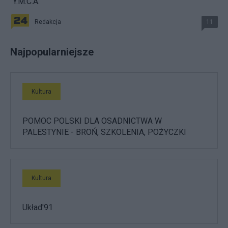
"Y.M.C.A."
Redakcja
11
Najpopularniejsze
Kultura
POMOC POLSKI DLA OSADNICTWA W
PALESTYNIE - BROŃ, SZKOLENIA, POŻYCZKI
Kultura
Układ'91