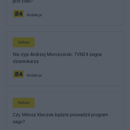
jest Eldo?
Redakcja
Kultura
Nie żyje Andrzej Morozowski. TVN24 żegna
dziennikarza
Redakcja
Kultura
Czy Miłosz Kłeczek będzie prowadził program
nago?