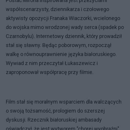
Postać Mirona inspirowana jest przeżyciami
współscenarzysty, dziennikarza i czołowego
aktywisty opozycji Franaka Wiaczorki, wcielonego
do wojska mimo wrodzonej wady serca (spadek po
Czarnobylu). Internetowy dziennik, który prowadził
stał się sławny. Będąc poborowym, rozpoczął
walkę o równouprawnienie języka białoruskiego.
Wywiad z nim przeczytał Łukaszewicz i
zaproponował współpracę przy filmie.
Film stał się moralnym wsparciem dla walczących
o swoją tożsamość, prologiem do szerszej
dyskusji. Rzecznik białoruskiej ambasady
oświadczył, że jest wytworem "chorej wyobraźni"