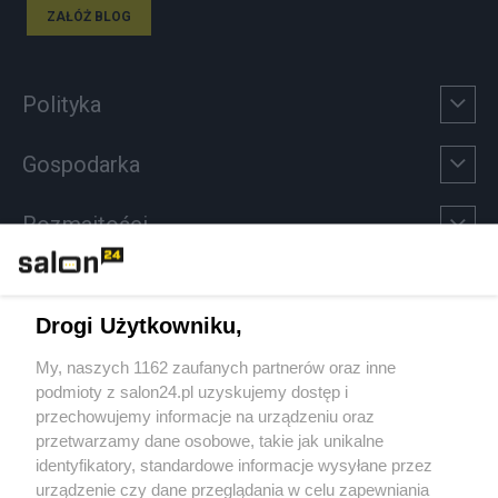
ZAŁÓŻ BLOG
Polityka
Gospodarka
Rozmaitości
Technologie
Drogi Użytkowniku,
Sport
My, naszych 1162 zaufanych partnerów oraz inne
podmioty z salon24.pl uzyskujemy dostęp i
Społeczeństwo
przechowujemy informacje na urządzeniu oraz
przetwarzamy dane osobowe, takie jak unikalne
Kultura
identyfikatory, standardowe informacje wysyłane przez
urządzenie czy dane przeglądania w celu zapewniania