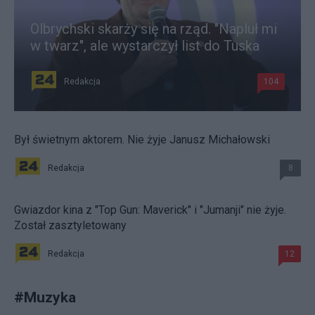
Olbrychski skarży się na rząd. "Napluł mi
w twarz", ale wystarczył list do Tuska
Redakcja
104
Był świetnym aktorem. Nie żyje Janusz Michałowski
Redakcja
8
Gwiazdor kina z "Top Gun: Maverick" i "Jumanji" nie żyje.
Został zasztyletowany
Redakcja
12
#
Muzyka