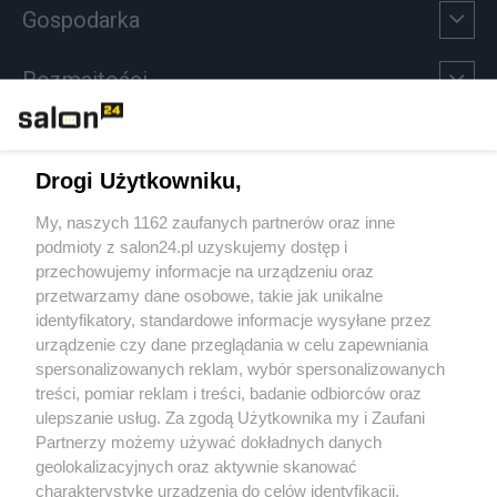
Gospodarka
Rozmaitości
Technologie
Drogi Użytkowniku,
Sport
My, naszych 1162 zaufanych partnerów oraz inne
podmioty z salon24.pl uzyskujemy dostęp i
Społeczeństwo
przechowujemy informacje na urządzeniu oraz
przetwarzamy dane osobowe, takie jak unikalne
Kultura
identyfikatory, standardowe informacje wysyłane przez
urządzenie czy dane przeglądania w celu zapewniania
spersonalizowanych reklam, wybór spersonalizowanych
treści, pomiar reklam i treści, badanie odbiorców oraz
ulepszanie usług. Za zgodą Użytkownika my i Zaufani
X
Facebook
Instagram
Youtube
Partnerzy możemy używać dokładnych danych
geolokalizacyjnych oraz aktywnie skanować
charakterystykę urządzenia do celów identyfikacji.