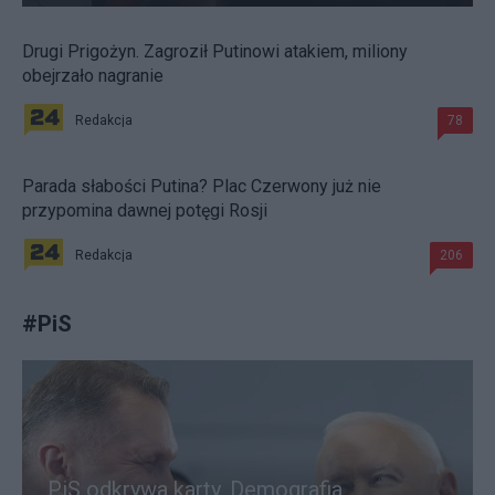
Drugi Prigożyn. Zagroził Putinowi atakiem, miliony
obejrzało nagranie
Redakcja
78
Parada słabości Putina? Plac Czerwony już nie
przypomina dawnej potęgi Rosji
Redakcja
206
#
PiS
PiS odkrywa karty. Demografia,