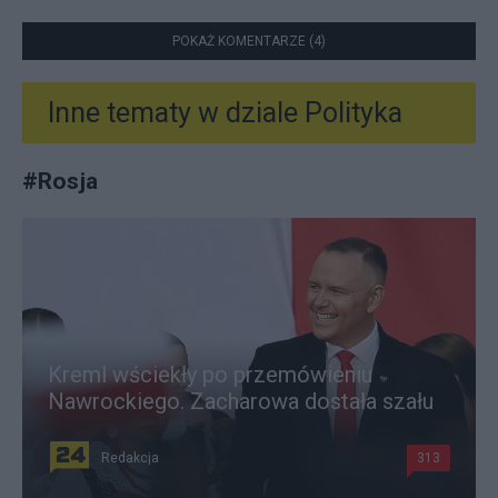
POKAŻ KOMENTARZE (4)
Inne tematy w dziale
Polityka
#
Rosja
Kreml wściekły po przemówieniu
Nawrockiego. Zacharowa dostała szału
Redakcja
313