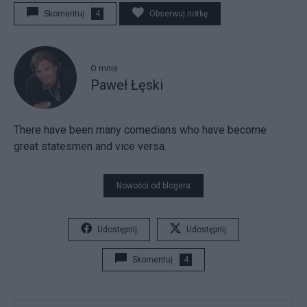
Skomentuj
4
Obserwuj notkę
O mnie
Paweł Łęski
There have been many comedians who have become
great statesmen and vice versa.
Nowości od blogera
Udostępnij
Udostępnij
Skomentuj
4