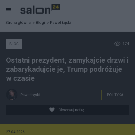
Strona główna
Blogi
Paweł Łęski
174
BLOG
Ostatni prezydent, zamykajcie drzwi i
zabarykadujcie je, Trump podróżuje
w czasie
Paweł Łęski
POLITYKA
Obserwuj notkę
27.04.2026