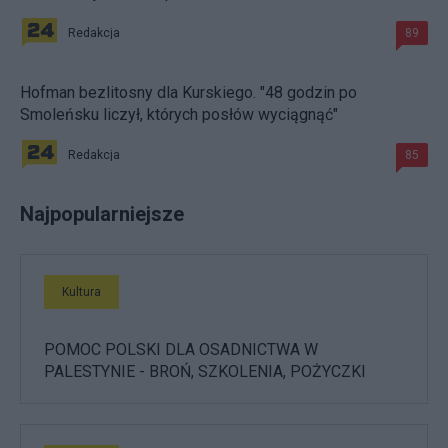
Redakcja
89
Hofman bezlitosny dla Kurskiego. "48 godzin po
Smoleńsku liczył, których posłów wyciągnąć"
Redakcja
85
Najpopularniejsze
Kultura
POMOC POLSKI DLA OSADNICTWA W
PALESTYNIE - BROŃ, SZKOLENIA, POŻYCZKI