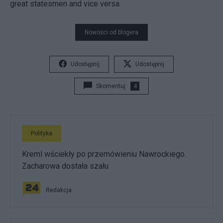
great statesmen and vice versa.
Nowości od blogera
Udostępnij
Udostępnij
Skomentuj
4
Polityka
Kreml wściekły po przemówieniu Nawrockiego.
Zacharowa dostała szału
Redakcja