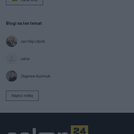
Rafał Woś
Blogi na ten temat
Jan Filip Libicki
catrw
Zbigniew Kuźmiuk
Napisz notkę