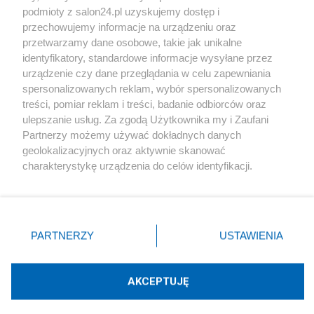
podmioty z salon24.pl uzyskujemy dostęp i
Społeczeństwo
przechowujemy informacje na urządzeniu oraz
przetwarzamy dane osobowe, takie jak unikalne
Kultura
identyfikatory, standardowe informacje wysyłane przez
urządzenie czy dane przeglądania w celu zapewniania
spersonalizowanych reklam, wybór spersonalizowanych
treści, pomiar reklam i treści, badanie odbiorców oraz
ulepszanie usług. Za zgodą Użytkownika my i Zaufani
X
Facebook
Instagram
Youtube
Partnerzy możemy używać dokładnych danych
geolokalizacyjnych oraz aktywnie skanować
charakterystykę urządzenia do celów identyfikacji.
Web Content Media sp. z o. o. © 2022
Ponieważ cenimy Twoją prywatność, prosimy o zgodę na
korzystanie z tych technologii poprzez kliknięcie
„Akceptuję”. Zgoda jest dobrowolna i zawsze możesz ją
Pomoc
O nas
Praca
Reklama
Kontakt
zmienić/wycofać klikając przycisk ustawień prywatności
PARTNERZY
USTAWIENIA
znajdujący się w lewym dolnym rogu strony
. Niektóre
rodzaje przetwarzania danych nie wymagają zgody
użytkownika, ale masz prawo sprzeciwić się takiemu
AKCEPTUJĘ
przetwarzaniu. Preferencje będą miały zastosowania tylko
Technologię dostarcza:
W3media.pl
na tej witrynie.