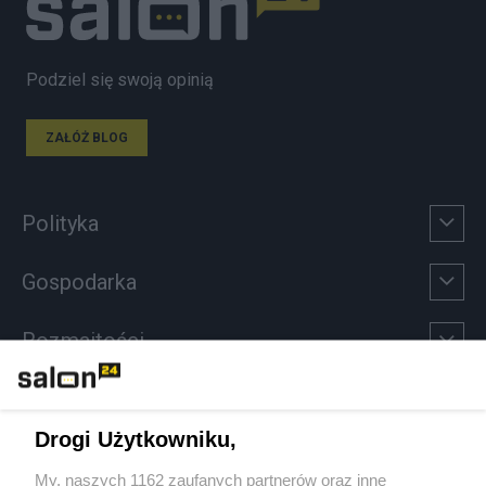
Podziel się swoją opinią
ZAŁÓŻ BLOG
Polityka
Gospodarka
Rozmaitości
Technologie
Drogi Użytkowniku,
Sport
My, naszych 1162 zaufanych partnerów oraz inne