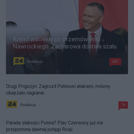
Kreml wściekły po przemówieniu
Nawrockiego. Zacharowa dostała szału
Redakcja
447
Drugi Prigożyn. Zagroził Putinowi atakiem, miliony
obejrzało nagranie
Redakcja
78
Parada słabości Putina? Plac Czerwony już nie
przypomina dawnej potęgi Rosji