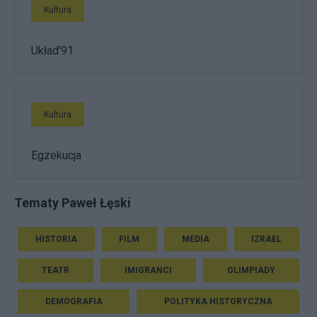
Kultura
Układ'91
Kultura
Egzekucja
Tematy Paweł Łęski
HISTORIA
FILM
MEDIA
IZRAEL
TEATR
IMIGRANCI
OLIMPIADY
DEMOGRAFIA
POLITYKA HISTORYCZNA