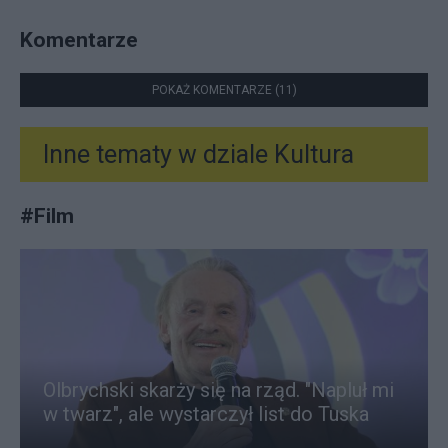
Komentarze
POKAŻ KOMENTARZE (11)
Inne tematy w dziale
Kultura
#
Film
Olbrychski skarży się na rząd. "Napluł mi
w twarz", ale wystarczył list do Tuska