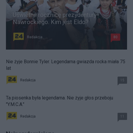
Uświetnił rocznicę prezydentury
Nawrockiego. Kim jest Eldo?
Redakcja
80
Nie żyje Bonnie Tyler. Legendarna gwiazda rocka miała 75
lat
Redakcja
15
Ta piosenka była legendarna. Nie żyje głos przeboju
"Y.M.C.A."
Redakcja
11