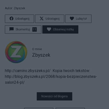
Autor: Zbyszek
Udostępnij
Udostępnij
Lubię to!
Skomentuj
11
Obserwuj notkę
O mnie
Zbyszek
http://camino.zbyszeks.pl/
Kopia twoich tekstów:
http://blog.zbyszeks.pl/2068/kopia-bezpieczenstwa-
salon24-pl/
Nowości od blogera