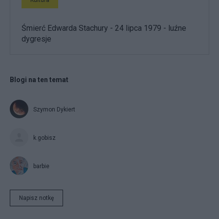
Kultura
Śmierć Edwarda Stachury - 24 lipca 1979 - luźne
dygresje
Blogi na ten temat
Szymon Dykiert
k.gobisz
barbie
Napisz notkę