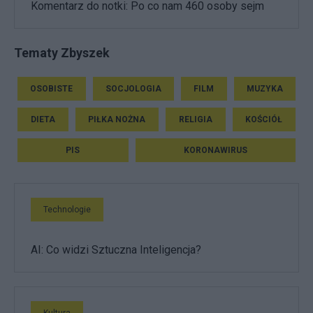
Komentarz do notki: Po co nam 460 osoby sejm
Tematy Zbyszek
OSOBISTE
SOCJOLOGIA
FILM
MUZYKA
DIETA
PIŁKA NOŻNA
RELIGIA
KOŚCIÓŁ
PIS
KORONAWIRUS
Technologie
AI: Co widzi Sztuczna Inteligencja?