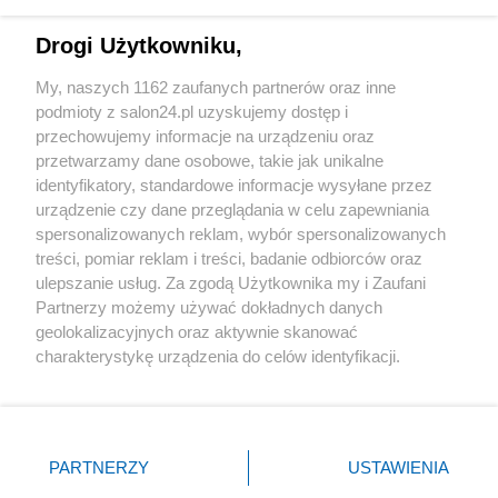
Technologie
Drogi Użytkowniku,
Sport
My, naszych 1162 zaufanych partnerów oraz inne
podmioty z salon24.pl uzyskujemy dostęp i
Społeczeństwo
przechowujemy informacje na urządzeniu oraz
przetwarzamy dane osobowe, takie jak unikalne
Kultura
identyfikatory, standardowe informacje wysyłane przez
urządzenie czy dane przeglądania w celu zapewniania
spersonalizowanych reklam, wybór spersonalizowanych
treści, pomiar reklam i treści, badanie odbiorców oraz
ulepszanie usług. Za zgodą Użytkownika my i Zaufani
X
Facebook
Instagram
Youtube
Partnerzy możemy używać dokładnych danych
geolokalizacyjnych oraz aktywnie skanować
charakterystykę urządzenia do celów identyfikacji.
Web Content Media sp. z o. o. © 2022
Ponieważ cenimy Twoją prywatność, prosimy o zgodę na
korzystanie z tych technologii poprzez kliknięcie
„Akceptuję”. Zgoda jest dobrowolna i zawsze możesz ją
Pomoc
O nas
Praca
Reklama
Kontakt
zmienić/wycofać klikając przycisk ustawień prywatności
PARTNERZY
USTAWIENIA
znajdujący się w lewym dolnym rogu strony
. Niektóre