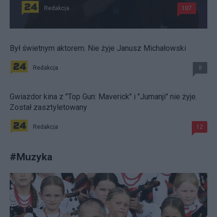
Redakcja
107
Był świetnym aktorem. Nie żyje Janusz Michałowski
Redakcja
8
Gwiazdor kina z "Top Gun: Maverick" i "Jumanji" nie żyje.
Został zasztyletowany
Redakcja
12
#
Muzyka