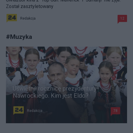
Został zasztyletowany
Redakcja
12
#
Muzyka
Uświetnił rocznicę prezydentury
Nawrockiego. Kim jest Eldo?
Redakcja
78