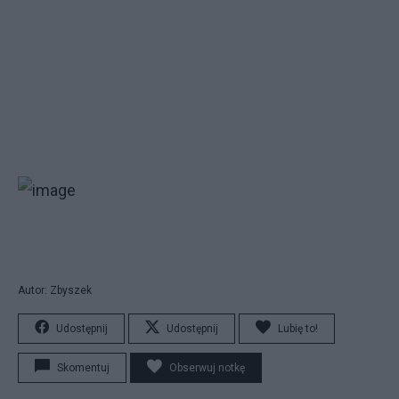
Autor: Zbyszek
Udostępnij
Udostępnij
Lubię to!
Skomentuj
Obserwuj notkę