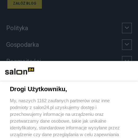
ZAŁÓŻ BLOG
Polityka
Gospodarka
Rozmaitości
Technologie
Drogi Użytkowniku,
Sport
My, naszych 1162 zaufanych partnerów oraz inne
podmioty z salon24.pl uzyskujemy dostęp i
Społeczeństwo
przechowujemy informacje na urządzeniu oraz
przetwarzamy dane osobowe, takie jak unikalne
Kultura
identyfikatory, standardowe informacje wysyłane przez
urządzenie czy dane przeglądania w celu zapewniania