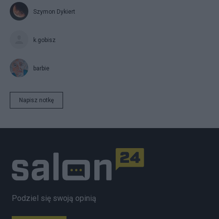
Szymon Dykiert
k.gobisz
barbie
Napisz notkę
Podziel się swoją opinią