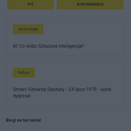
PIS
KORONAWIRUS
Technologie
AI: Co widzi Sztuczna Inteligencja?
Kultura
Śmierć Edwarda Stachury - 24 lipca 1979 - luźne
dygresje
Blogi na ten temat