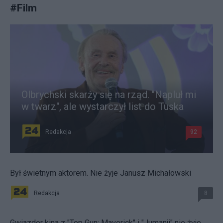
#
Film
Olbrychski skarży się na rząd. "Napluł mi
w twarz", ale wystarczył list do Tuska
Redakcja
92
Był świetnym aktorem. Nie żyje Janusz Michałowski
Redakcja
8
Gwiazdor kina z "Top Gun: Maverick" i "Jumanji" nie żyje.