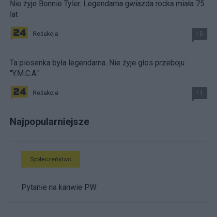
Nie żyje Bonnie Tyler. Legendarna gwiazda rocka miała 75
lat
Redakcja
15
Ta piosenka była legendarna. Nie żyje głos przeboju
"Y.M.C.A."
Redakcja
11
Najpopularniejsze
Społeczeństwo
Pytanie na kanwie PW