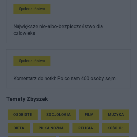
Społeczeństwo
Największe nie-albo-bezpieczeństwo dla
człowieka
Społeczeństwo
Komentarz do notki: Po co nam 460 osoby sejm
Tematy Zbyszek
OSOBISTE
SOCJOLOGIA
FILM
MUZYKA
DIETA
PIŁKA NOŻNA
RELIGIA
KOŚCIÓŁ