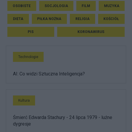
OSOBISTE
SOCJOLOGIA
FILM
MUZYKA
DIETA
PIŁKA NOŻNA
RELIGIA
KOŚCIÓŁ
PIS
KORONAWIRUS
Technologie
AI: Co widzi Sztuczna Inteligencja?
Kultura
Śmierć Edwarda Stachury - 24 lipca 1979 - luźne
dygresje