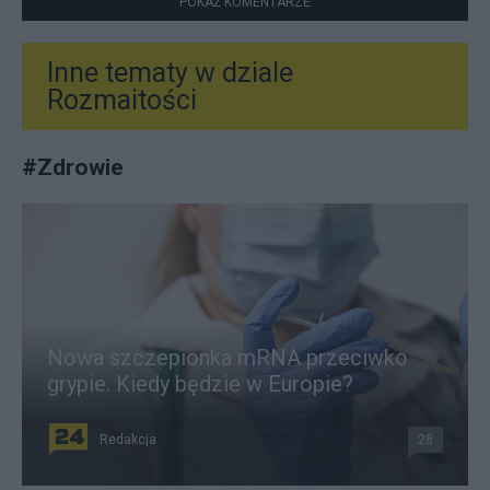
POKAŻ KOMENTARZE
Inne tematy w dziale
Rozmaitości
#
Zdrowie
Nowa szczepionka mRNA przeciwko
grypie. Kiedy będzie w Europie?
Redakcja
28