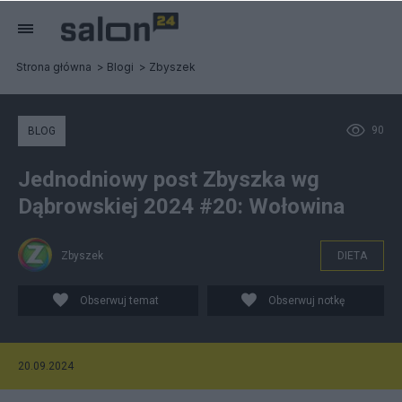
Strona główna
Blogi
Zbyszek
90
BLOG
Jednodniowy post Zbyszka wg
Dąbrowskiej 2024 #20: Wołowina
Zbyszek
DIETA
Obserwuj temat
Obserwuj notkę
20.09.2024