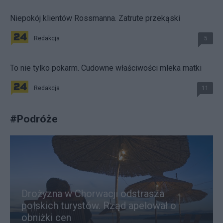
Niepokój klientów Rossmanna. Zatrute przekąski
Redakcja
5
To nie tylko pokarm. Cudowne właściwości mleka matki
Redakcja
11
#
Podróże
Drożyzna w Chorwacji odstrasza
polskich turystów. Rząd apelował o
obniżki cen