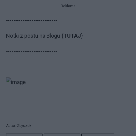
Reklama
----------------------------
Notki z postu na Blogu {
TUTAJ
}
----------------------------
Autor: Zbyszek