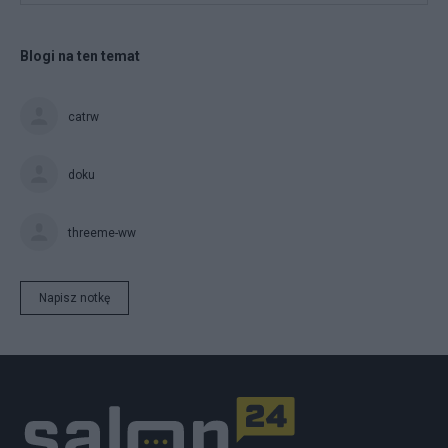
Blogi na ten temat
catrw
doku
threeme-ww
Napisz notkę