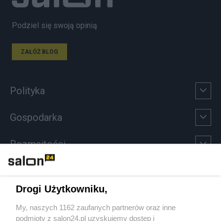
Podziel się swoją opinią
ZAŁÓŻ BLOG
Polityka
Gospodarka
Rozmaitości
Technologie
Drogi Użytkowniku,
Sport
My, naszych 1162 zaufanych partnerów oraz inne
podmioty z salon24.pl uzyskujemy dostęp i