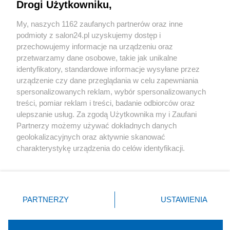
Drogi Użytkowniku,
Sport
My, naszych 1162 zaufanych partnerów oraz inne
podmioty z salon24.pl uzyskujemy dostęp i
Społeczeństwo
przechowujemy informacje na urządzeniu oraz
przetwarzamy dane osobowe, takie jak unikalne
Kultura
identyfikatory, standardowe informacje wysyłane przez
urządzenie czy dane przeglądania w celu zapewniania
spersonalizowanych reklam, wybór spersonalizowanych
treści, pomiar reklam i treści, badanie odbiorców oraz
ulepszanie usług. Za zgodą Użytkownika my i Zaufani
X
Facebook
Instagram
Youtube
Partnerzy możemy używać dokładnych danych
geolokalizacyjnych oraz aktywnie skanować
charakterystykę urządzenia do celów identyfikacji.
Web Content Media sp. z o. o. © 2022
Ponieważ cenimy Twoją prywatność, prosimy o zgodę na
korzystanie z tych technologii poprzez kliknięcie
„Akceptuję”. Zgoda jest dobrowolna i zawsze możesz ją
Pomoc
O nas
Praca
Reklama
Kontakt
zmienić/wycofać klikając przycisk ustawień prywatności
PARTNERZY
USTAWIENIA
znajdujący się w lewym dolnym rogu strony
. Niektóre
rodzaje przetwarzania danych nie wymagają zgody
użytkownika, ale masz prawo sprzeciwić się takiemu