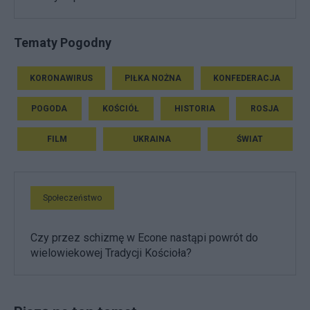
Tematy Pogodny
KORONAWIRUS
PIŁKA NOŻNA
KONFEDERACJA
POGODA
KOŚCIÓŁ
HISTORIA
ROSJA
FILM
UKRAINA
ŚWIAT
Społeczeństwo
Czy przez schizmę w Econe nastąpi powrót do
wielowiekowej Tradycji Kościoła?