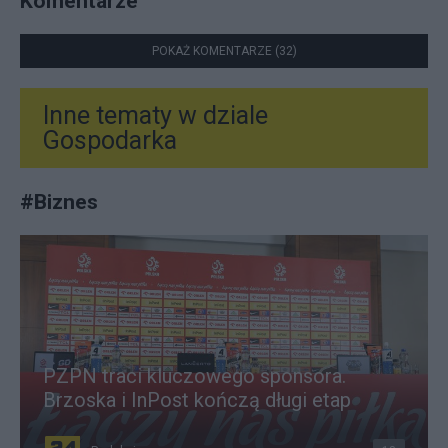
Komentarze
POKAŻ KOMENTARZE (32)
Inne tematy w dziale
Gospodarka
#
Biznes
PZPN traci kluczowego sponsora.
Brzoska i InPost kończą długi etap