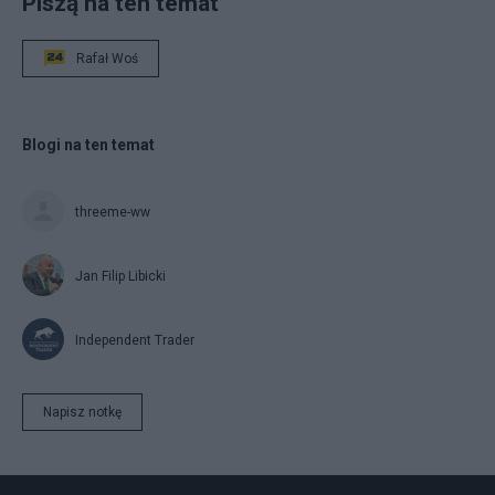
Piszą na ten temat
Rafał Woś
Blogi na ten temat
threeme-ww
Jan Filip Libicki
Independent Trader
Napisz notkę