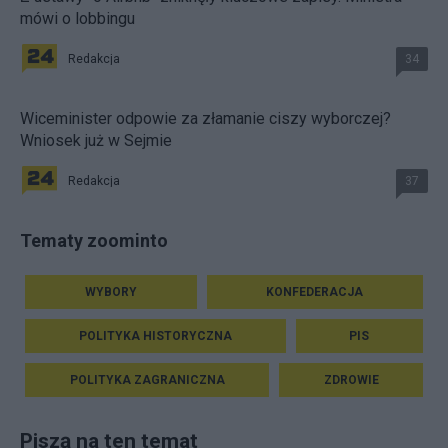
mówi o lobbingu
Redakcja
34
Wiceminister odpowie za złamanie ciszy wyborczej?
Wniosek już w Sejmie
Redakcja
37
Tematy zoominto
WYBORY
KONFEDERACJA
POLITYKA HISTORYCZNA
PIS
POLITYKA ZAGRANICZNA
ZDROWIE
Piszą na ten temat