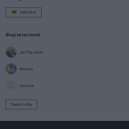
Rafał Woś
Blogi na ten temat
Jan Filip Libicki
MartaJa
estamos
Napisz notkę