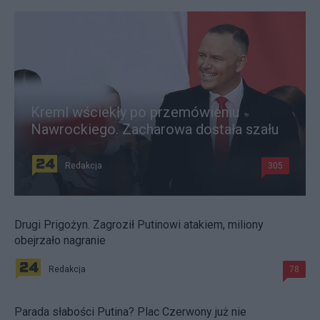
Kreml wściekły po przemówieniu
Nawrockiego. Zacharowa dostała szału
Redakcja
305
Drugi Prigożyn. Zagroził Putinowi atakiem, miliony
obejrzało nagranie
Redakcja
78
Parada słabości Putina? Plac Czerwony już nie