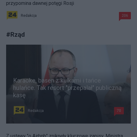
przypomina dawnej potęgi Rosji
Redakcja
206
#
Rząd
Karaoke, basen z kulkami i tańce
hulańce. Tak resort "przepalał" publiczną
kasę
Redakcja
70
Z ustawy "o Airbnb" zniknęły kluczowe zapisy. Ministra