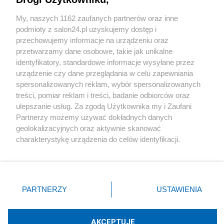
Sport
My, naszych 1162 zaufanych partnerów oraz inne
podmioty z salon24.pl uzyskujemy dostęp i
Społeczeństwo
przechowujemy informacje na urządzeniu oraz
przetwarzamy dane osobowe, takie jak unikalne
Kultura
identyfikatory, standardowe informacje wysyłane przez
urządzenie czy dane przeglądania w celu zapewniania
spersonalizowanych reklam, wybór spersonalizowanych
treści, pomiar reklam i treści, badanie odbiorców oraz
ulepszanie usług. Za zgodą Użytkownika my i Zaufani
X
Facebook
Instagram
Youtube
Partnerzy możemy używać dokładnych danych
geolokalizacyjnych oraz aktywnie skanować
charakterystykę urządzenia do celów identyfikacji.
Web Content Media sp. z o. o. © 2022
Ponieważ cenimy Twoją prywatność, prosimy o zgodę na
korzystanie z tych technologii poprzez kliknięcie
„Akceptuję”. Zgoda jest dobrowolna i zawsze możesz ją
Pomoc
O nas
Praca
Reklama
Kontakt
zmienić/wycofać klikając przycisk ustawień prywatności
PARTNERZY
USTAWIENIA
znajdujący się w lewym dolnym rogu strony
. Niektóre
rodzaje przetwarzania danych nie wymagają zgody
użytkownika, ale masz prawo sprzeciwić się takiemu
AKCEPTUJĘ