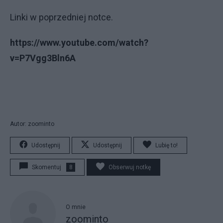
Linki w poprzedniej notce.
https://www.youtube.com/watch?
v=P7Vgg3Bln6A
Autor: zoominto
Udostępnij
Udostępnij
Lubię to!
Skomentuj
8
Obserwuj notkę
O mnie
zoominto