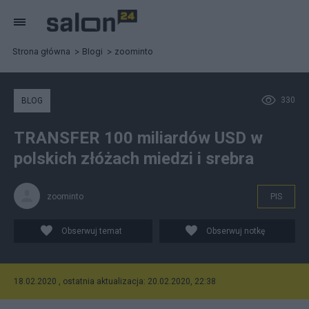
Strona główna
Blogi
zoominto
330
BLOG
TRANSFER 100 miliardów USD w
polskich złóżach miedzi i srebra
zoominto
PIS
Obserwuj temat
Obserwuj notkę
18.02.2020 , ostatnia aktualizacja: 20.02.2020, 22:38