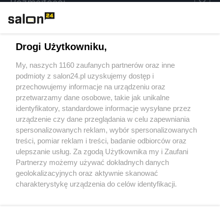
Rozmaitości
Technologie
Drogi Użytkowniku,
Sport
My, naszych 1160 zaufanych partnerów oraz inne
podmioty z salon24.pl uzyskujemy dostęp i
Społeczeństwo
przechowujemy informacje na urządzeniu oraz
przetwarzamy dane osobowe, takie jak unikalne
Kultura
identyfikatory, standardowe informacje wysyłane przez
urządzenie czy dane przeglądania w celu zapewniania
spersonalizowanych reklam, wybór spersonalizowanych
treści, pomiar reklam i treści, badanie odbiorców oraz
ulepszanie usług. Za zgodą Użytkownika my i Zaufani
X
Facebook
Instagram
Youtube
Partnerzy możemy używać dokładnych danych
geolokalizacyjnych oraz aktywnie skanować
charakterystykę urządzenia do celów identyfikacji.
Web Content Media sp. z o. o. © 2022
Ponieważ cenimy Twoją prywatność, prosimy o zgodę na
korzystanie z tych technologii poprzez kliknięcie
„Akceptuję”. Zgoda jest dobrowolna i zawsze możesz ją
Pomoc
O nas
Praca
Reklama
Kontakt