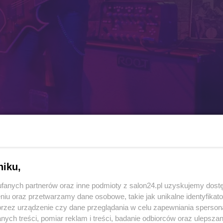
niku,
fanych partnerów oraz inne podmioty z salon24.pl uzyskujemy dost
niu oraz przetwarzamy dane osobowe, takie jak unikalne identyfikat
przez urządzenie czy dane przeglądania w celu zapewniania sperson
ych treści, pomiar reklam i treści, badanie odbiorców oraz ulepszan