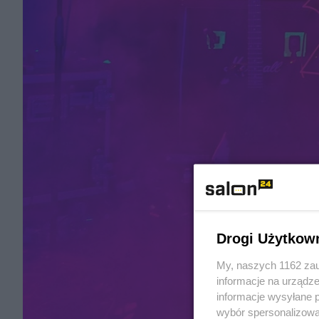
Drogi Użytkow
My, naszych 1162 zau
informacje na urządze
informacje wysyłane 
wybór spersonalizowan