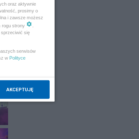
ych oraz aktywnie
watność, prosimy o
E
wolna i zawsze możesz
m rogu strony
.
sprzeciwić się
 naszych serwisów
esz w
Polityce
AKCEPTUJĘ