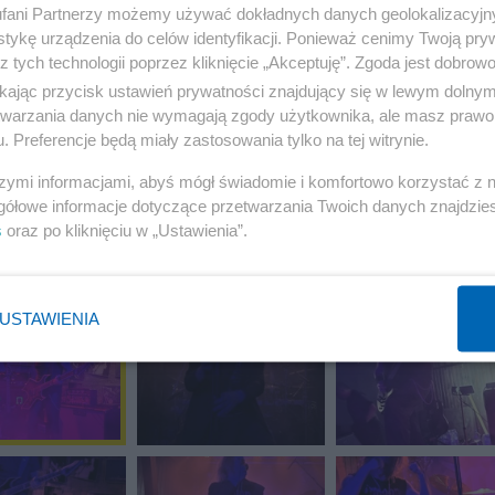
fani Partnerzy możemy używać dokładnych danych geolokalizacyjn
tykę urządzenia do celów identyfikacji. Ponieważ cenimy Twoją pry
13 z 22
POPRZEDNIE
NASTĘPN
z tych technologii poprzez kliknięcie „Akceptuję”. Zgoda jest dobro
ikając przycisk ustawień prywatności znajdujący się w lewym dolny
etwarzania danych nie wymagają zgody użytkownika, ale masz prawo 
. Preferencje będą miały zastosowania tylko na tej witrynie.
szymi informacjami, abyś mógł świadomie i komfortowo korzystać z
gółowe informacje dotyczące przetwarzania Twoich danych znajdzi
s
oraz po kliknięciu w „Ustawienia”.
USTAWIENIA