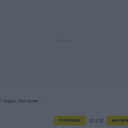
Skąd zło, skąd nienawiść?: Dragon / Wolf Spider - Relacja
13 z 22
POPRZEDNIE
NASTĘPN