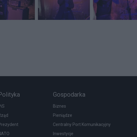
Polityka
Gospodarka
PiS
Biznes
Rząd
Pieniądze
Prezydent
Centralny Port Komunikacyjny
NATO
Inwestycje