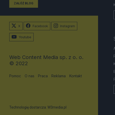
ZAŁÓŻ BLOG
X
Facebook
Instagram
Youtube
Web Content Media sp. z o. o.
© 2022
Pomoc
O nas
Praca
Reklama
Kontakt
Technologię dostarcza:
W3media.pl