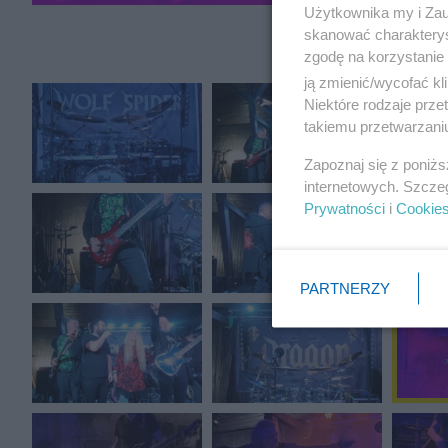
Użytkownika my i Zau
skanować charakterys
zgodę na korzystanie 
ją zmienić/wycofać kl
Niektóre rodzaje prz
takiemu przetwarzaniu
Zapoznaj się z poniż
internetowych. Szcze
Prywatności
i
Cookie
PARTNERZY