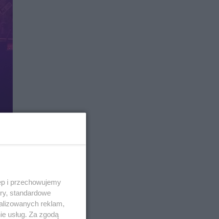
ęp i przechowujemy
ory, standardowe
alizowanych reklam,
ie usług. Za zgodą