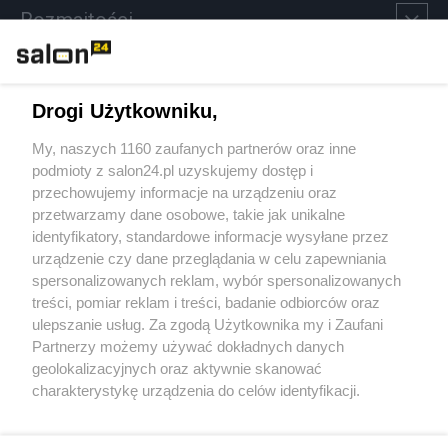
Rozmaitości
Technologie
Drogi Użytkowniku,
Sport
My, naszych 1160 zaufanych partnerów oraz inne
podmioty z salon24.pl uzyskujemy dostęp i
Społeczeństwo
przechowujemy informacje na urządzeniu oraz
przetwarzamy dane osobowe, takie jak unikalne
Kultura
identyfikatory, standardowe informacje wysyłane przez
urządzenie czy dane przeglądania w celu zapewniania
spersonalizowanych reklam, wybór spersonalizowanych
treści, pomiar reklam i treści, badanie odbiorców oraz
ulepszanie usług. Za zgodą Użytkownika my i Zaufani
X
Facebook
Instagram
Youtube
Partnerzy możemy używać dokładnych danych
geolokalizacyjnych oraz aktywnie skanować
charakterystykę urządzenia do celów identyfikacji.
Web Content Media sp. z o. o. © 2022
Ponieważ cenimy Twoją prywatność, prosimy o zgodę na
korzystanie z tych technologii poprzez kliknięcie