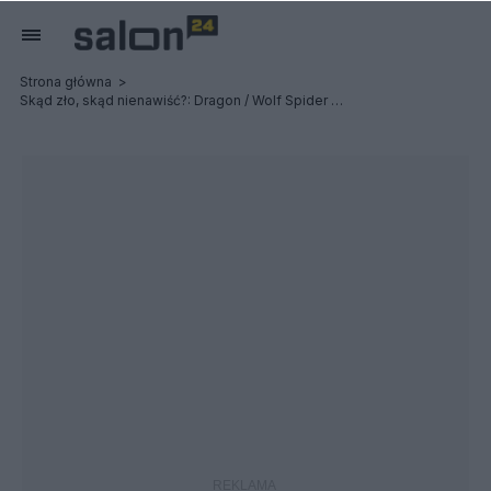
Strona główna
Skąd zło, skąd nienawiść?: Dragon / Wolf Spider - Relacja