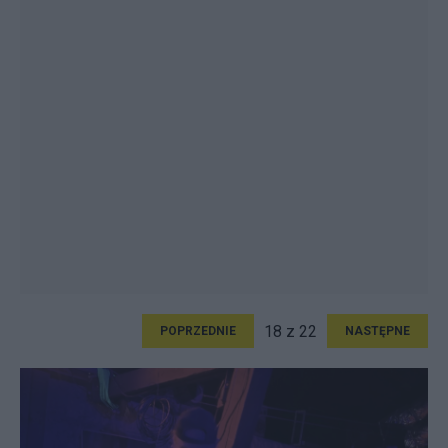
18 z 22
POPRZEDNIE
NASTĘPNE