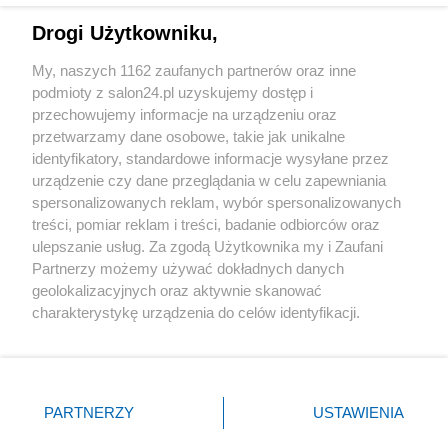
Drogi Użytkowniku,
Sport
My, naszych 1162 zaufanych partnerów oraz inne
podmioty z salon24.pl uzyskujemy dostęp i
Społeczeństwo
przechowujemy informacje na urządzeniu oraz
przetwarzamy dane osobowe, takie jak unikalne
Kultura
identyfikatory, standardowe informacje wysyłane przez
urządzenie czy dane przeglądania w celu zapewniania
spersonalizowanych reklam, wybór spersonalizowanych
treści, pomiar reklam i treści, badanie odbiorców oraz
ulepszanie usług. Za zgodą Użytkownika my i Zaufani
X
Facebook
Instagram
Youtube
Partnerzy możemy używać dokładnych danych
geolokalizacyjnych oraz aktywnie skanować
charakterystykę urządzenia do celów identyfikacji.
Web Content Media sp. z o. o. © 2022
Ponieważ cenimy Twoją prywatność, prosimy o zgodę na
korzystanie z tych technologii poprzez kliknięcie
„Akceptuję”. Zgoda jest dobrowolna i zawsze możesz ją
Pomoc
O nas
Praca
Reklama
Kontakt
zmienić/wycofać klikając przycisk ustawień prywatności
PARTNERZY
USTAWIENIA
znajdujący się w lewym dolnym rogu strony
. Niektóre