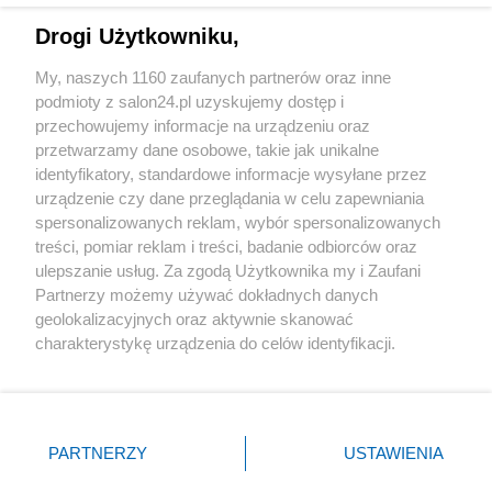
Drogi Użytkowniku,
Sport
My, naszych 1160 zaufanych partnerów oraz inne
podmioty z salon24.pl uzyskujemy dostęp i
Społeczeństwo
przechowujemy informacje na urządzeniu oraz
przetwarzamy dane osobowe, takie jak unikalne
Kultura
identyfikatory, standardowe informacje wysyłane przez
urządzenie czy dane przeglądania w celu zapewniania
spersonalizowanych reklam, wybór spersonalizowanych
treści, pomiar reklam i treści, badanie odbiorców oraz
ulepszanie usług. Za zgodą Użytkownika my i Zaufani
X
Facebook
Instagram
Youtube
Partnerzy możemy używać dokładnych danych
geolokalizacyjnych oraz aktywnie skanować
charakterystykę urządzenia do celów identyfikacji.
Web Content Media sp. z o. o. © 2022
Ponieważ cenimy Twoją prywatność, prosimy o zgodę na
korzystanie z tych technologii poprzez kliknięcie
„Akceptuję”. Zgoda jest dobrowolna i zawsze możesz ją
Pomoc
O nas
Praca
Reklama
Kontakt
zmienić/wycofać klikając przycisk ustawień prywatności
PARTNERZY
USTAWIENIA
znajdujący się w lewym dolnym rogu strony
. Niektóre