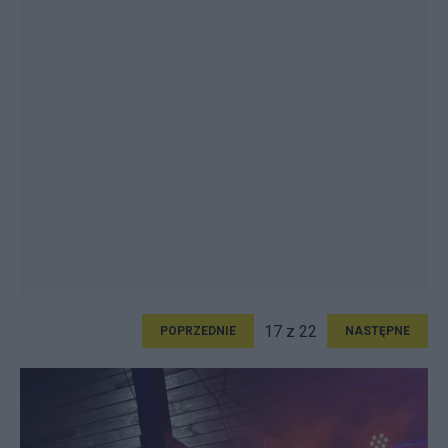
17 z 22
POPRZEDNIE
NASTĘPNE