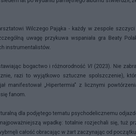
t siedem lat po wydaniu pamiętnego albumu stwierdził, ż
ztatowi Wilczego Pająka - każdy w zespole szczyci 
szczególną uwagę przykuwa wspaniała gra Beaty Pola
h instrumentalistów.
stawiając bogactwo i różnorodność
VI
(2023). Nie zabr
sznie, razi to wyjątkowo sztuczne spolszczenie), kt
ał manifestował „Hipertermia” z licznymi powtórzeni
 się fanom.
naturalną dla podjętego tematu psychodelicznemu odjaz
ajpoważniejszą wpadkę: totalnie rozjechali się, tuż p
brnęli całość obracając w żart zaczynając od początku