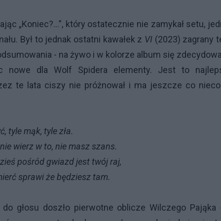
ąc „Koniec?...”, który ostatecznie nie zamykał setu, je
nału. Był to jednak ostatni kawałek z
VI
(2023) zagrany t
dsumowania - na żywo i w kolorze album się zdecydow
c nowe dla Wolf Spidera elementy. Jest to najlep
zez te lata ciszy nie próżnował i ma jeszcze co niec
le mąk, tyle zła.
o, nie masz szans.
iazd jest twój raj,
e będziesz tam.
do głosu doszło pierwotne oblicze Wilczego Pająka 