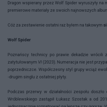
Dragon wspierany przez Wolf Spider wyruszyły na m
premierowe materiały ze swoich najnowszych albu
Cóż za zestawienie ostatni raz byłem na takowym
s
Wolf Spider
Poznańscy technicy po prawie dekadzie wrócili
zatytułowanym
VI
(2023). Numeracja nie jest przyp
poprzedniczce. Współczesny styl grupy wciąż ewol
-drugim singlu z ostatniej płyty.
Podczas przerwy w działalności zespołu doszło 
Wróblewskiego zastąpił Łukasz Szostak a od 20
jednoznacznie rozpatrywać na lepsze czy gorsze.
V