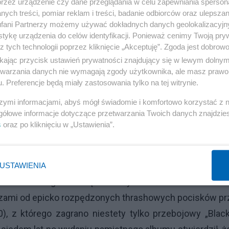
przez urządzenie czy dane przeglądania w celu zapewniania sperson
pół dzierżył polskojęzyczną wersję nazwy. Sztandaro
ych treści, pomiar reklam i treści, badanie odbiorców oraz ulepszan
 wojny”, podczas którego zacząłem na całego nadwyrę
fani Partnerzy możemy używać dokładnych danych geolokalizacyjn
tykę urządzenia do celów identyfikacji. Ponieważ cenimy Twoją pry
z tych technologii poprzez kliknięcie „Akceptuję”. Zgoda jest dobro
ikając przycisk ustawień prywatności znajdujący się w lewym dolny
nie, że było głośno ale to tylko pozory). Nowy wokal
etwarzania danych nie wymagają zgody użytkownika, ale masz prawo 
. Preferencje będą miały zastosowania tylko na tej witrynie.
 świadectwem są wykonania utworów z przełomu lat 80.
ny (nie mylić z zniewieściałym; bo dynamiczności i pa
szymi informacjami, abyś mógł świadomie i komfortowo korzystać z
gółowe informacje dotyczące przetwarzania Twoich danych znajdzi
s
oraz po kliknięciu w „Ustawienia”.
z nowościami i z wokalistą, który na wszelki wypadek 
źniona atmosfera, na co wpływ ma urok miejsca. Dochod
USTAWIENIA
ronikarskiego obowiązku i aby oddać klimat kameraln
czami od epicko rozpędzonych thrashowych pocisków p
0), z którego zagrano niestety tylko przebojowy „Black