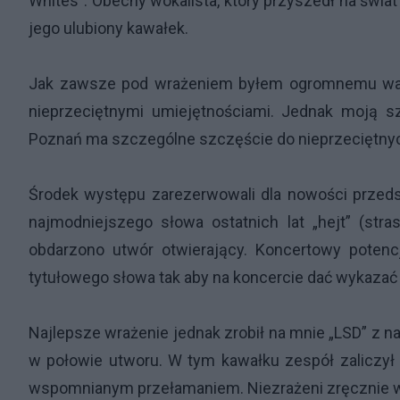
Whites”. Obecny wokalista, który przyszedł na świa
jego ulubiony kawałek.
Jak zawsze pod wrażeniem byłem ogromnemu wars
nieprzeciętnymi umiejętnościami. Jednak moją 
Poznań ma szczególne szczęście do nieprzeciętnyc
Środek występu zarezerwowali dla nowości przed
najmodniejszego słowa ostatnich lat „hejt” (stra
obdarzono utwór otwierający. Koncertowy potencj
tytułowego słowa tak aby na koncercie dać wykazać
Najlepsze wrażenie jednak zrobił na mnie „LSD” z 
w połowie utworu. W tym kawałku zespół zaliczył n
wspomnianym przełamaniem. Niezrażeni zręcznie wy