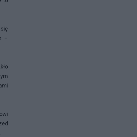
e to
się
k –
akło
órym
ami
dowi
rzed
.