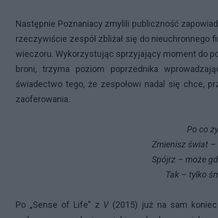
Następnie Poznaniacy zmylili publiczność zapowiadaj
rzeczywiście zespół zbliżał się do nieuchronnego fi
wieczoru. Wykorzystując sprzyjający moment do po
broni, trzyma poziom poprzednika wprowadzają
świadectwo tego, że zespołowi nadal się chce, pr
zaoferowania.
Po co żyć, ty
Zmienisz świat – nie wierz w t
Spójrz – może gdzieś pośród gw
Tak – tylko śmierć sprawi ż
Po „Sense of Life” z
V
(2015) już na sam koniec 