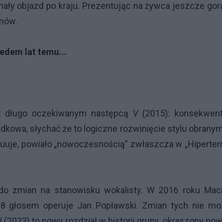
ały objazd po kraju. Prezentując na żywca jeszcze go
mów.
iedem lat temu...
 z długo oczekiwanym następcą
V
(2015): konsekwent
adkowa, słychać że to logiczne rozwinięcie stylu obrany
uuje, powiało „nowoczesnością” zwłaszcza w „Hiperter
do zmian na stanowisku wokalisty. W 2016 roku Maci
18 głosem operuje Jan Popławski. Zmian tych nie mo
I
(2023) to nowy rozdział w historii grupy, okraszony n