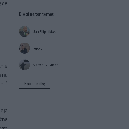
rące
Blogi na ten temat
Jan Filip Libicki
report
nie
Marcin B. Brixen
m na
mii”
Napisz notkę
eja
żna
owym