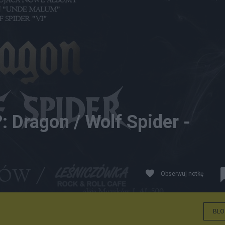
: Dragon / Wolf Spider -
Obserwuj notkę
BLO