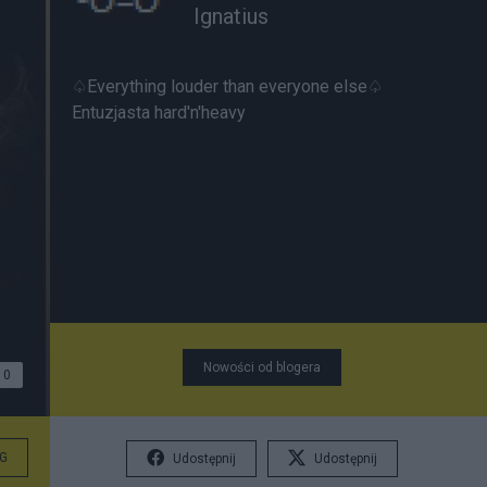
Ignatius
♤Everything louder than everyone else♤
Entuzjasta hard'n'heavy
Nowości od blogera
0
G
Udostępnij
Udostępnij