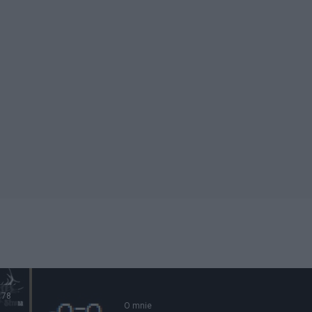
78
O mnie