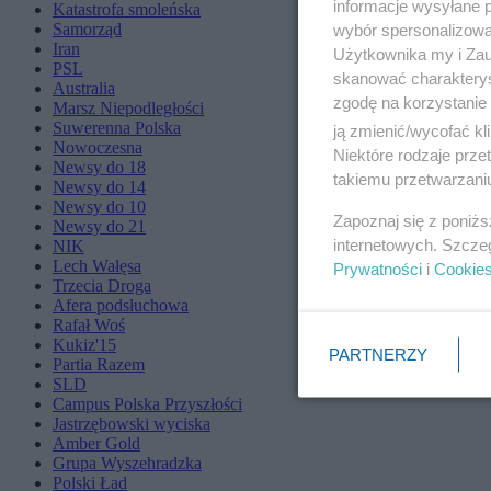
informacje wysyłane 
Katastrofa smoleńska
Samorząd
wybór spersonalizowan
Iran
Użytkownika my i Zau
PSL
skanować charakterys
Australia
zgodę na korzystanie 
Marsz Niepodległości
Suwerenna Polska
ją zmienić/wycofać kl
Nowoczesna
Niektóre rodzaje prz
Newsy do 18
takiemu przetwarzaniu
Newsy do 14
Newsy do 10
Zapoznaj się z poniż
Newsy do 21
internetowych. Szcze
NIK
Lech Wałęsa
Prywatności
i
Cookie
Trzecia Droga
Afera podsłuchowa
Rafał Woś
Kukiz'15
PARTNERZY
Partia Razem
SLD
Campus Polska Przyszłości
Jastrzębowski wyciska
Amber Gold
Grupa Wyszehradzka
Polski Ład