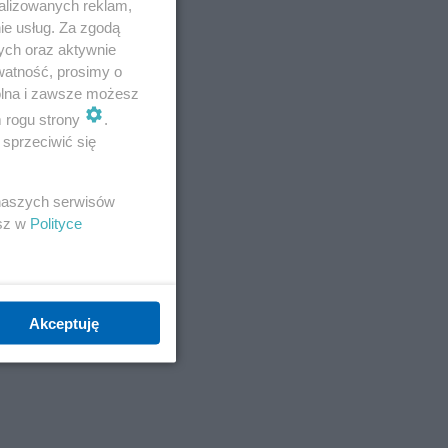
alizowanych reklam,
ie usług. Za zgodą
ych oraz aktywnie
watność, prosimy o
wolna i zawsze możesz
m rogu strony
.
sprzeciwić się
 naszych serwisów
esz w
Polityce
Akceptuję