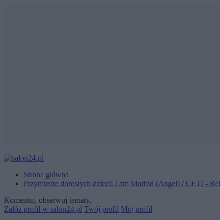
Strona główna
Przymierze dorosłych dzieci: I am Morbid (Angel) / CETI - Rel
Komentuj, obserwuj tematy,
Załóż profil w salon24.pl
Twój profil
Mój profil