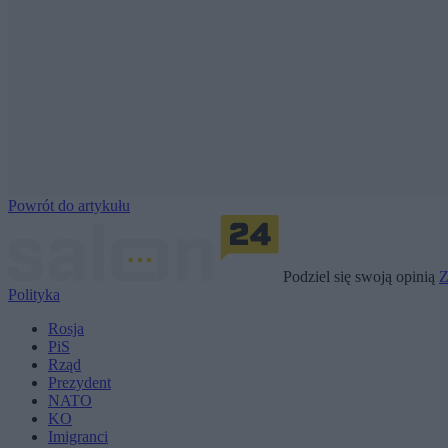
Powrót do artykułu
Podziel się swoją opinią
Z
Polityka
Rosja
PiS
Rząd
Prezydent
NATO
KO
Imigranci