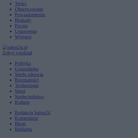
Treści
Obserwowane
Powiadomienia
Blokady
Poczta
Ustawienia
Wyloguj
Żebyś wiedział
Polityka
Gospodarka
Strefa zdrowia
Rozmaitości
Technologie
Sport
Społeczeństwo
Kultura
Redakcja Salon24
Komentarze
Blogi
Reklama