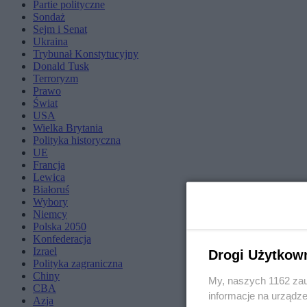
Partie polityczne
Sondaż
Sejm i Senat
Ukraina
Trybunał Konstytucyjny
Donald Tusk
Terroryzm
Prawo
Świat
USA
Wielka Brytania
Polityka historyczna
UE
Francja
Lewica
Białoruś
Wybory
Niemcy
Polska 2050
Konfederacja
Izrael
Drogi Użytkow
Polityka zagraniczna
Chiny
My, naszych 1162 zau
CBA
informacje na urządze
Azja