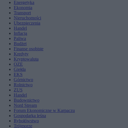
Energetyka
Ekonomia
Transport
Nieruchomości
Ubezpieczenia
Handel
Inflacja
Paliwa
Budżet
Finanse osobiste
Kredyty
Kryptowaluta
OZE
Giełda
EKS
Górnictwo
Rolnictwo
ZUS
Handel
Budownictwo
Nord Stream
Forum Ekonomiczne w Karpaczu
Gospodarka leśna
Rybołówstwo
Trójmorze