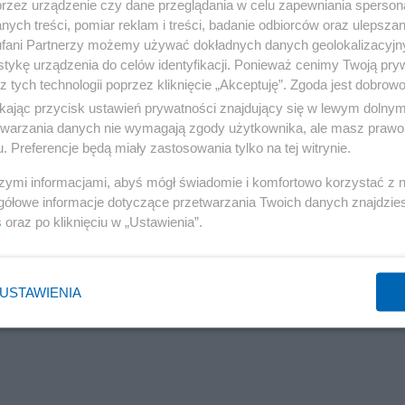
przez urządzenie czy dane przeglądania w celu zapewniania sperson
ych treści, pomiar reklam i treści, badanie odbiorców oraz ulepszan
fani Partnerzy możemy używać dokładnych danych geolokalizacyjn
tykę urządzenia do celów identyfikacji. Ponieważ cenimy Twoją pry
z tych technologii poprzez kliknięcie „Akceptuję”. Zgoda jest dobro
ikając przycisk ustawień prywatności znajdujący się w lewym dolny
etwarzania danych nie wymagają zgody użytkownika, ale masz prawo 
. Preferencje będą miały zastosowania tylko na tej witrynie.
szymi informacjami, abyś mógł świadomie i komfortowo korzystać z
gółowe informacje dotyczące przetwarzania Twoich danych znajdzi
s
oraz po kliknięciu w „Ustawienia”.
USTAWIENIA