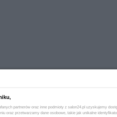
niku,
fanych partnerów oraz inne podmioty z salon24.pl uzyskujemy dost
niu oraz przetwarzamy dane osobowe, takie jak unikalne identyfikat