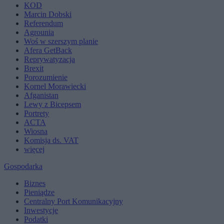
KOD
Marcin Dobski
Referendum
Agrounia
Woś w szerszym planie
Afera GetBack
Reprywatyzacja
Brexit
Porozumienie
Kornel Morawiecki
Afganistan
Lewy z Bicepsem
Portrety
ACTA
Wiosna
Komisja ds. VAT
więcej
Gospodarka
Biznes
Pieniądze
Centralny Port Komunikacyjny
Inwestycje
Podatki