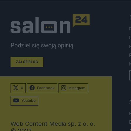
Podziel się swoją opinią
ZAŁÓŻ BLOG
X
Facebook
Instagram
Youtube
Web Content Media sp. z o. o.
© 2022