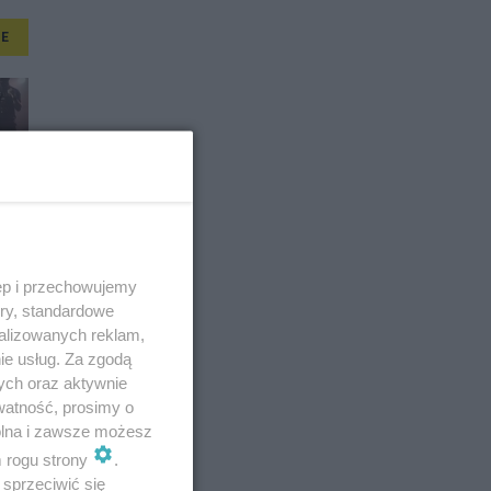
E
ęp i przechowujemy
ory, standardowe
alizowanych reklam,
ie usług. Za zgodą
ych oraz aktywnie
watność, prosimy o
wolna i zawsze możesz
m rogu strony
.
sprzeciwić się