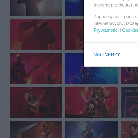
takiemu przetwarzaniu
Zapoznaj się z poniż
internetowych. Szcze
Prywatności
i
Cookie
PARTNERZY