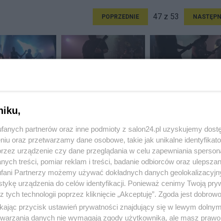
47 z 53
POPRZEDNIE
NASTĘPN
niku,
fanych partnerów oraz inne podmioty z salon24.pl uzyskujemy dost
niu oraz przetwarzamy dane osobowe, takie jak unikalne identyfikat
przez urządzenie czy dane przeglądania w celu zapewniania sperson
ych treści, pomiar reklam i treści, badanie odbiorców oraz ulepszan
fani Partnerzy możemy używać dokładnych danych geolokalizacyjn
tykę urządzenia do celów identyfikacji. Ponieważ cenimy Twoją pry
z tych technologii poprzez kliknięcie „Akceptuję”. Zgoda jest dobro
ikając przycisk ustawień prywatności znajdujący się w lewym dolny
etwarzania danych nie wymagają zgody użytkownika, ale masz prawo 