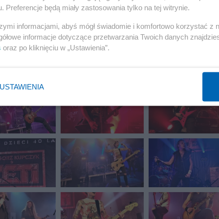
. Preferencje będą miały zastosowania tylko na tej witrynie.
szymi informacjami, abyś mógł świadomie i komfortowo korzystać z
gółowe informacje dotyczące przetwarzania Twoich danych znajdzi
s
oraz po kliknięciu w „Ustawienia”.
USTAWIENIA