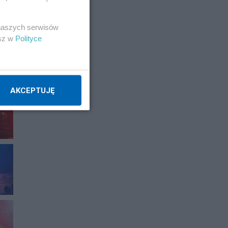
 naszych serwisów
esz w
Polityce
AKCEPTUJĘ