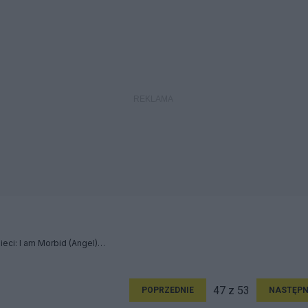
Przymierze dorosłych dzieci: I am Morbid (Angel) / CETI - Relacja
47 z 53
POPRZEDNIE
NASTĘPN