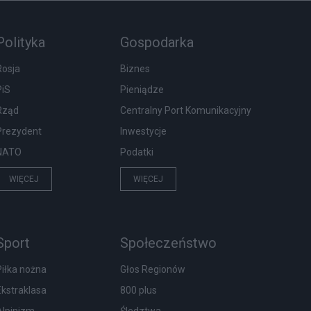
Polityka
Gospodarka
Rosja
Biznes
PiS
Pieniądze
Rząd
Centralny Port Komunikacyjny
Prezydent
Inwestycje
NATO
Podatki
WIĘCEJ
WIĘCEJ
Sport
Społeczeństwo
Piłka nożna
Głos Regionów
Ekstraklasa
800 plus