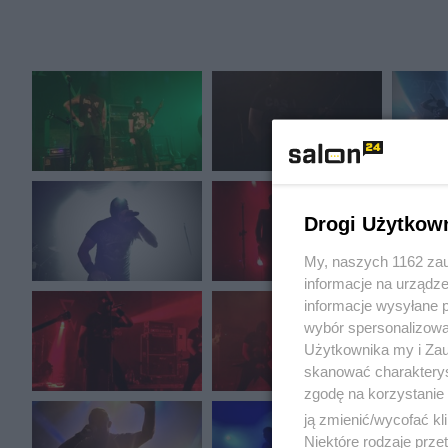
Drogi Użytkow
My, naszych 1162 zau
informacje na urządze
informacje wysyłane 
wybór spersonalizowan
Użytkownika my i Zau
skanować charakterys
zgodę na korzystanie 
ją zmienić/wycofać kl
Niektóre rodzaje prz