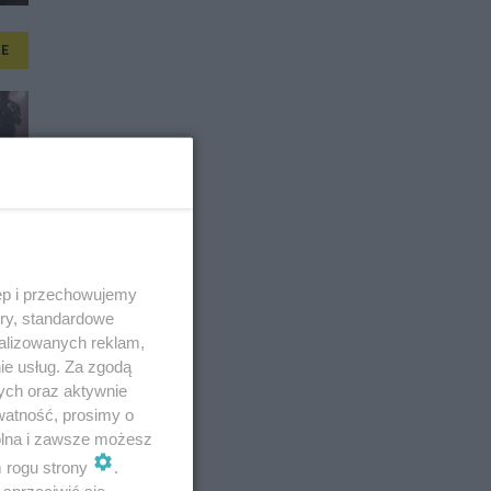
E
ęp i przechowujemy
ory, standardowe
alizowanych reklam,
ie usług. Za zgodą
ych oraz aktywnie
watność, prosimy o
wolna i zawsze możesz
m rogu strony
.
sprzeciwić się