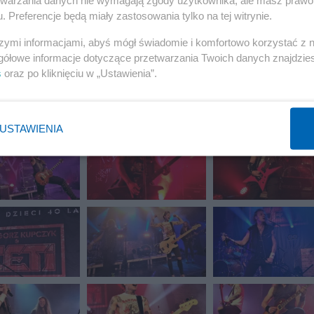
. Preferencje będą miały zastosowania tylko na tej witrynie.
szymi informacjami, abyś mógł świadomie i komfortowo korzystać z
gółowe informacje dotyczące przetwarzania Twoich danych znajdzi
s
oraz po kliknięciu w „Ustawienia”.
USTAWIENIA