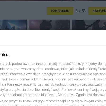
8 z 53
POPRZEDNIE
NASTĘPN
niku,
fanych partnerów oraz inne podmioty z salon24.pl uzyskujemy dost
niu oraz przetwarzamy dane osobowe, takie jak unikalne identyfikat
przez urządzenie czy dane przeglądania w celu zapewniania sperson
ych treści, pomiar reklam i treści, badanie odbiorców oraz ulepszan
fani Partnerzy możemy używać dokładnych danych geolokalizacyjn
tykę urządzenia do celów identyfikacji. Ponieważ cenimy Twoją pry
z tych technologii poprzez kliknięcie „Akceptuję”. Zgoda jest dobro
ikając przycisk ustawień prywatności znajdujący się w lewym dolny
etwarzania danych nie wymagają zgody użytkownika, ale masz prawo 