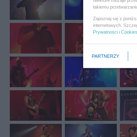
takiemu przetwarzaniu
Zapoznaj się z poniż
internetowych. Szcze
Prywatności
i
Cookie
PARTNERZY