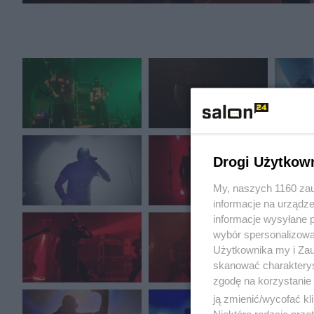
Drogi Użytkow
My, naszych 1160 zau
informacje na urządze
informacje wysyłane 
wybór spersonalizowan
Użytkownika my i Zau
skanować charakterys
zgodę na korzystanie 
ją zmienić/wycofać kl
Niektóre rodzaje prz