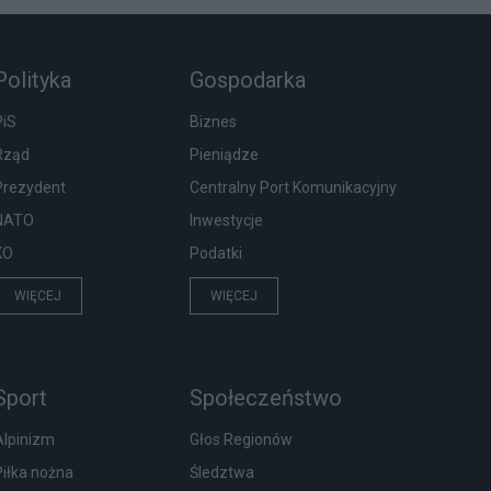
Polityka
Gospodarka
PiS
Biznes
Rząd
Pieniądze
Prezydent
Centralny Port Komunikacyjny
NATO
Inwestycje
KO
Podatki
WIĘCEJ
WIĘCEJ
Sport
Społeczeństwo
Alpinizm
Głos Regionów
Piłka nożna
Śledztwa