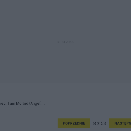
Przymierze dorosłych dzieci: I am Morbid (Angel) / CETI - Relacja
8 z 53
POPRZEDNIE
NASTĘPN