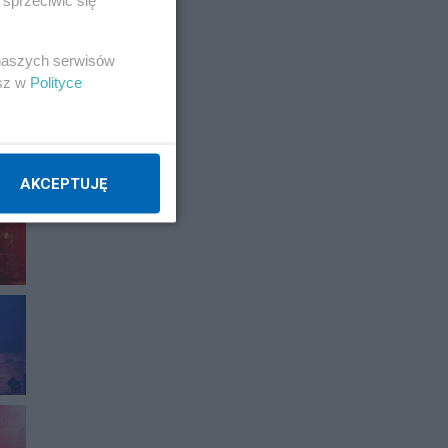
 naszych serwisów
esz w
Polityce
AKCEPTUJĘ