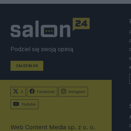
Podziel się swoją opinią
ZAŁÓŻ BLOG
X
Facebook
Instagram
Youtube
Web Content Media sp. z o. o.