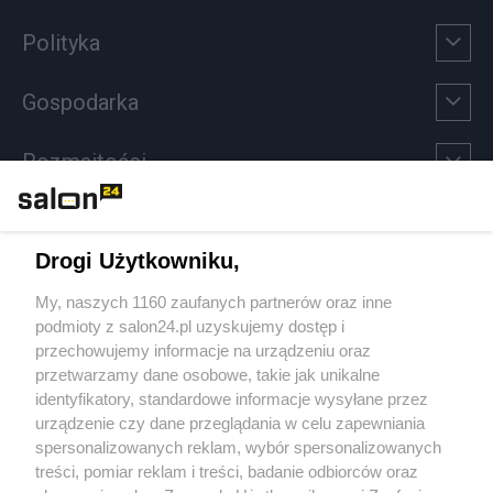
Polityka
Gospodarka
Rozmaitości
Technologie
Drogi Użytkowniku,
Sport
My, naszych 1160 zaufanych partnerów oraz inne
podmioty z salon24.pl uzyskujemy dostęp i
Społeczeństwo
przechowujemy informacje na urządzeniu oraz
przetwarzamy dane osobowe, takie jak unikalne
Kultura
identyfikatory, standardowe informacje wysyłane przez
urządzenie czy dane przeglądania w celu zapewniania
spersonalizowanych reklam, wybór spersonalizowanych
treści, pomiar reklam i treści, badanie odbiorców oraz