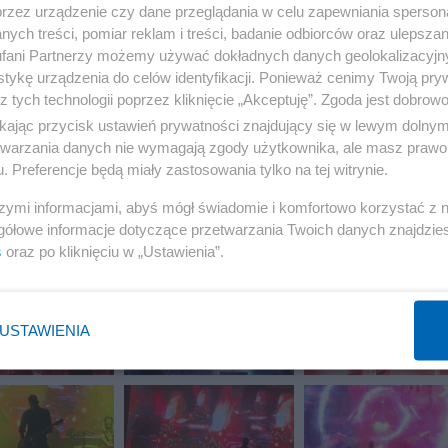
przez urządzenie czy dane przeglądania w celu zapewniania sperson
ych treści, pomiar reklam i treści, badanie odbiorców oraz ulepszan
fani Partnerzy możemy używać dokładnych danych geolokalizacyjn
tykę urządzenia do celów identyfikacji. Ponieważ cenimy Twoją pry
z tych technologii poprzez kliknięcie „Akceptuję”. Zgoda jest dobro
ikając przycisk ustawień prywatności znajdujący się w lewym dolny
etwarzania danych nie wymagają zgody użytkownika, ale masz prawo 
. Preferencje będą miały zastosowania tylko na tej witrynie.
szymi informacjami, abyś mógł świadomie i komfortowo korzystać z
gółowe informacje dotyczące przetwarzania Twoich danych znajdzi
s
oraz po kliknięciu w „Ustawienia”.
USTAWIENIA