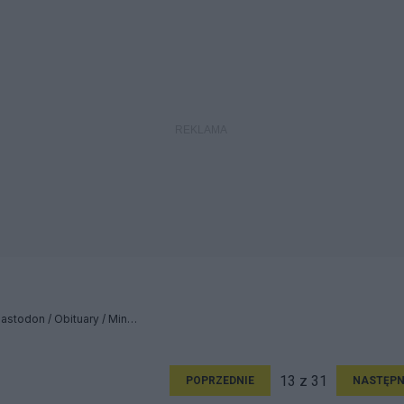
Oikofobia albo śmierć: Mastodon / Obituary / Ministry - Relacja
13 z 31
POPRZEDNIE
NASTĘPN