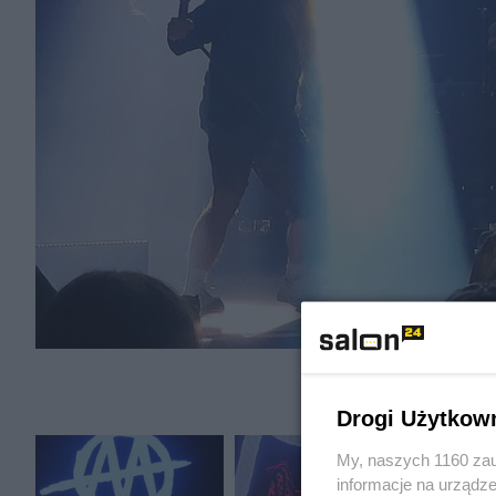
Drogi Użytkow
My, naszych 1160 zau
informacje na urządze