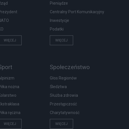
Rząd
Pieniądze
Prezydent
Centralny Port Komunikacyjny
NATO
Inwestycje
KO
Podatki
WIĘCEJ
WIĘCEJ
Sport
Społeczeństwo
Alpinizm
Głos Regionów
Piłka nożna
Śledztwa
Kolarstwo
Służba zdrowia
Ekstraklasa
Przestępczość
Piłka ręczna
Charytatywność
WIĘCEJ
WIĘCEJ