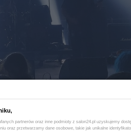
13 z 31
POPRZEDNIE
NASTĘPN
niku,
fanych partnerów oraz inne podmioty z salon24.pl uzyskujemy dost
niu oraz przetwarzamy dane osobowe, takie jak unikalne identyfikat