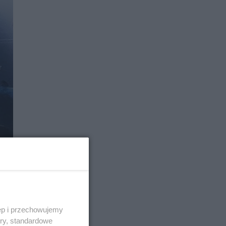
E
ęp i przechowujemy
ory, standardowe