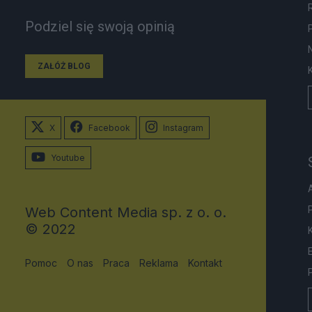
Podziel się swoją opinią
ZAŁÓŻ BLOG
X
Facebook
Instagram
Youtube
Web Content Media sp. z o. o.
© 2022
Pomoc
O nas
Praca
Reklama
Kontakt