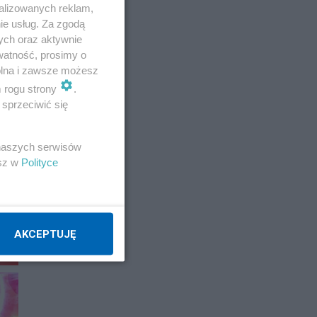
alizowanych reklam,
ie usług. Za zgodą
ych oraz aktywnie
watność, prosimy o
wolna i zawsze możesz
m rogu strony
.
sprzeciwić się
 naszych serwisów
esz w
Polityce
AKCEPTUJĘ