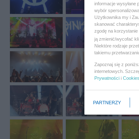
informacje wysyłane 
wybór spersonalizowan
Użytkownika my i Zau
skanować charakterys
zgodę na korzystanie 
ją zmienić/wycofać kl
Niektóre rodzaje prz
takiemu przetwarzaniu
Zapoznaj się z poniż
internetowych. Szcze
Prywatności
i
Cookie
PARTNERZY