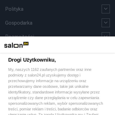
Polityka
Gospodarka
Rozmaitości
Technologie
Drogi Użytkowniku,
Sport
My, naszych 1162 zaufanych partnerów oraz inne
podmioty z salon24.pl uzyskujemy dostęp i
Społeczeństwo
przechowujemy informacje na urządzeniu oraz
przetwarzamy dane osobowe, takie jak unikalne
Kultura
identyfikatory, standardowe informacje wysyłane przez
urządzenie czy dane przeglądania w celu zapewniania
spersonalizowanych reklam, wybór spersonalizowanych
treści, pomiar reklam i treści, badanie odbiorców oraz
ulepszanie usług. Za zgodą Użytkownika my i Zaufani