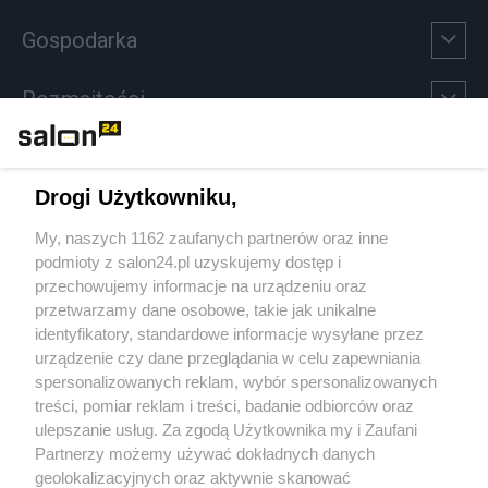
Gospodarka
Rozmaitości
Technologie
Drogi Użytkowniku,
Sport
My, naszych 1162 zaufanych partnerów oraz inne
podmioty z salon24.pl uzyskujemy dostęp i
Społeczeństwo
przechowujemy informacje na urządzeniu oraz
przetwarzamy dane osobowe, takie jak unikalne
Kultura
identyfikatory, standardowe informacje wysyłane przez
urządzenie czy dane przeglądania w celu zapewniania
spersonalizowanych reklam, wybór spersonalizowanych
treści, pomiar reklam i treści, badanie odbiorców oraz
ulepszanie usług. Za zgodą Użytkownika my i Zaufani
X
Facebook
Instagram
Youtube
Partnerzy możemy używać dokładnych danych
geolokalizacyjnych oraz aktywnie skanować