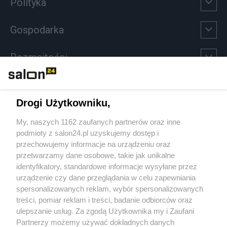
Polityka
Gospodarka
Rozmaitości
Technologie
Drogi Użytkowniku,
Sport
My, naszych 1162 zaufanych partnerów oraz inne
podmioty z salon24.pl uzyskujemy dostęp i
Społeczeństwo
przechowujemy informacje na urządzeniu oraz
przetwarzamy dane osobowe, takie jak unikalne
Kultura
identyfikatory, standardowe informacje wysyłane przez
urządzenie czy dane przeglądania w celu zapewniania
spersonalizowanych reklam, wybór spersonalizowanych
treści, pomiar reklam i treści, badanie odbiorców oraz
ulepszanie usług. Za zgodą Użytkownika my i Zaufani
X
Facebook
Instagram
Youtube
Partnerzy możemy używać dokładnych danych