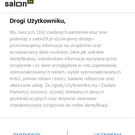
Technologie
Drogi Użytkowniku,
Sport
My, naszych 1162 zaufanych partnerów oraz inne
podmioty z salon24.pl uzyskujemy dostęp i
Społeczeństwo
przechowujemy informacje na urządzeniu oraz
przetwarzamy dane osobowe, takie jak unikalne
Kultura
identyfikatory, standardowe informacje wysyłane przez
urządzenie czy dane przeglądania w celu zapewniania
spersonalizowanych reklam, wybór spersonalizowanych
treści, pomiar reklam i treści, badanie odbiorców oraz
ulepszanie usług. Za zgodą Użytkownika my i Zaufani
X
Facebook
Instagram
Youtube
Partnerzy możemy używać dokładnych danych
geolokalizacyjnych oraz aktywnie skanować
charakterystykę urządzenia do celów identyfikacji.
Web Content Media sp. z o. o. © 2022
Ponieważ cenimy Twoją prywatność, prosimy o zgodę na
korzystanie z tych technologii poprzez kliknięcie
„Akceptuję”. Zgoda jest dobrowolna i zawsze możesz ją
Pomoc
O nas
Praca
Reklama
Kontakt
zmienić/wycofać klikając przycisk ustawień prywatności
PARTNERZY
USTAWIENIA