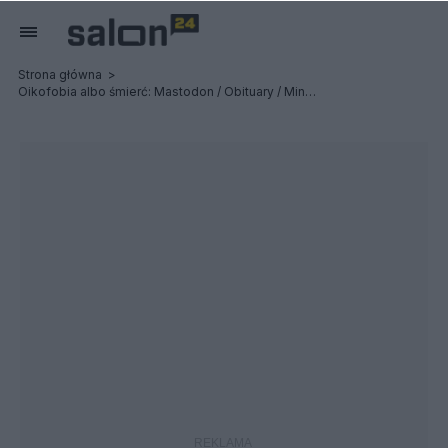
Strona główna
Oikofobia albo śmierć: Mastodon / Obituary / Ministry - Relacja