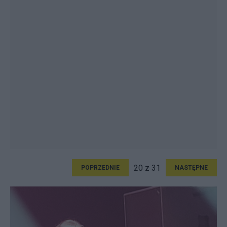
20 z 31
POPRZEDNIE
NASTĘPNE