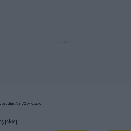
Katastroficzny kamuflaż zbrodni? An-72 w Kazachstanie
yjskiej