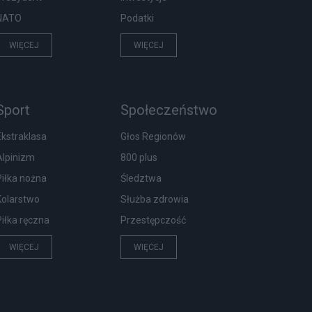
NATO
Podatki
WIĘCEJ
WIĘCEJ
Sport
Społeczeństwo
Ekstraklasa
Głos Regionów
Alpinizm
800 plus
Piłka nożna
Śledztwa
Kolarstwo
Służba zdrowia
Piłka ręczna
Przestępczość
WIĘCEJ
WIĘCEJ