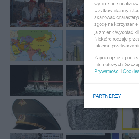
wybór spersonalizowan
Użytkownika my i Zau
skanować charakterys
zgodę na korzystanie 
ją zmienić/wycofać kl
Niektóre rodzaje prz
takiemu przetwarzaniu
Zapoznaj się z poniż
internetowych. Szcze
Prywatności
i
Cookie
PARTNERZY