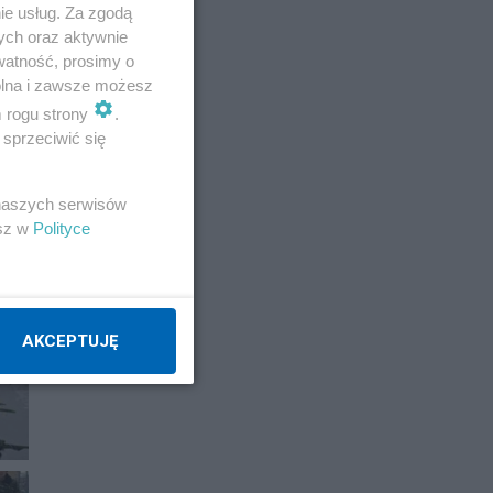
ie usług. Za zgodą
ych oraz aktywnie
watność, prosimy o
wolna i zawsze możesz
m rogu strony
.
sprzeciwić się
 naszych serwisów
esz w
Polityce
AKCEPTUJĘ