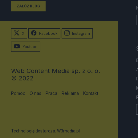
ZAŁÓŻ BLOG
X
Facebook
Instagram
Youtube
Web Content Media sp. z o. o.
© 2022
Pomoc
O nas
Praca
Reklama
Kontakt
Technologię dostarcza:
W3media.pl