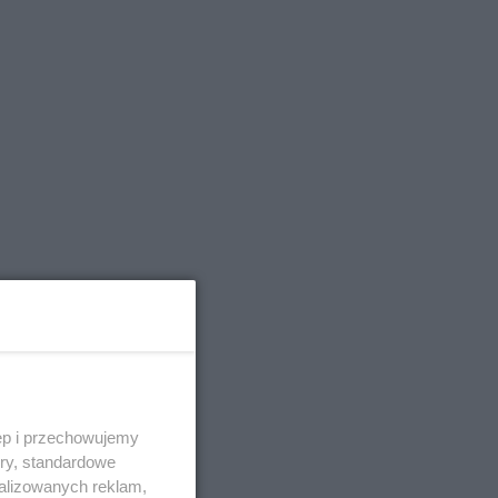
ęp i przechowujemy
E
ory, standardowe
alizowanych reklam,