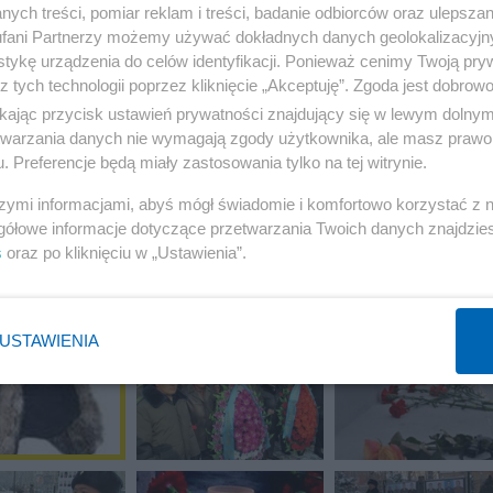
ych treści, pomiar reklam i treści, badanie odbiorców oraz ulepszan
fani Partnerzy możemy używać dokładnych danych geolokalizacyjn
tykę urządzenia do celów identyfikacji. Ponieważ cenimy Twoją pry
z tych technologii poprzez kliknięcie „Akceptuję”. Zgoda jest dobro
ikając przycisk ustawień prywatności znajdujący się w lewym dolny
etwarzania danych nie wymagają zgody użytkownika, ale masz prawo 
. Preferencje będą miały zastosowania tylko na tej witrynie.
szymi informacjami, abyś mógł świadomie i komfortowo korzystać z
gółowe informacje dotyczące przetwarzania Twoich danych znajdzi
s
oraz po kliknięciu w „Ustawienia”.
USTAWIENIA