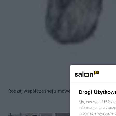
Rodzaj współczesnej zimowej wojskowej czapki ros
Drogi Użytkow
My, naszych 1162 zau
informacje na urządze
informacje wysyłane 