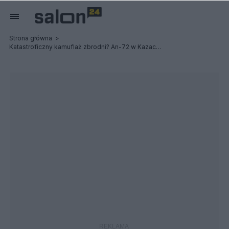
Strona główna
Katastroficzny kamuflaż zbrodni? An-72 w Kazachstanie