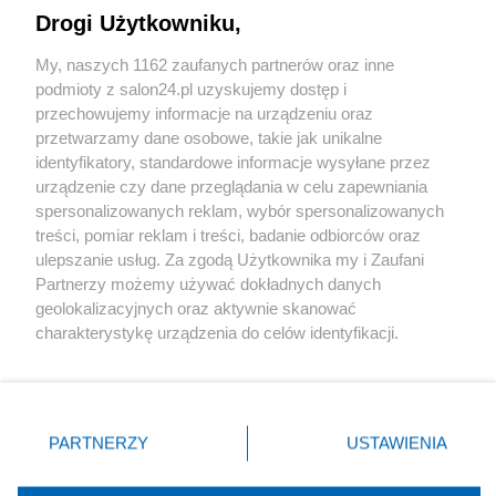
Drogi Użytkowniku,
Sport
My, naszych 1162 zaufanych partnerów oraz inne
podmioty z salon24.pl uzyskujemy dostęp i
Społeczeństwo
przechowujemy informacje na urządzeniu oraz
przetwarzamy dane osobowe, takie jak unikalne
Kultura
identyfikatory, standardowe informacje wysyłane przez
urządzenie czy dane przeglądania w celu zapewniania
spersonalizowanych reklam, wybór spersonalizowanych
treści, pomiar reklam i treści, badanie odbiorców oraz
ulepszanie usług. Za zgodą Użytkownika my i Zaufani
X
Facebook
Instagram
Youtube
Partnerzy możemy używać dokładnych danych
geolokalizacyjnych oraz aktywnie skanować
charakterystykę urządzenia do celów identyfikacji.
Web Content Media sp. z o. o. © 2022
Ponieważ cenimy Twoją prywatność, prosimy o zgodę na
korzystanie z tych technologii poprzez kliknięcie
„Akceptuję”. Zgoda jest dobrowolna i zawsze możesz ją
Pomoc
O nas
Praca
Reklama
Kontakt
zmienić/wycofać klikając przycisk ustawień prywatności
PARTNERZY
USTAWIENIA
znajdujący się w lewym dolnym rogu strony
. Niektóre
rodzaje przetwarzania danych nie wymagają zgody