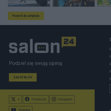
Powrót do artykułu
Podziel się swoją opinią
ZAŁÓŻ BLOG
X
Facebook
Instagram
Youtube