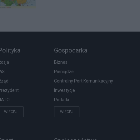
Polityka
Gospodarka
Rosja
Biznes
PiS
Pieniądze
Rząd
Centralny Port Komunikacyjny
Prezydent
Inwestycje
NATO
Podatki
WIĘCEJ
WIĘCEJ