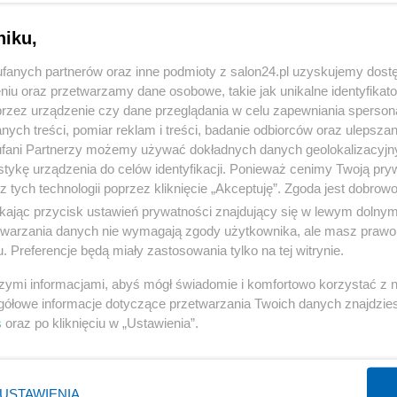
niku,
fanych partnerów oraz inne podmioty z salon24.pl uzyskujemy dost
niu oraz przetwarzamy dane osobowe, takie jak unikalne identyfikat
przez urządzenie czy dane przeglądania w celu zapewniania sperson
ych treści, pomiar reklam i treści, badanie odbiorców oraz ulepszan
fani Partnerzy możemy używać dokładnych danych geolokalizacyjn
tykę urządzenia do celów identyfikacji. Ponieważ cenimy Twoją pry
z tych technologii poprzez kliknięcie „Akceptuję”. Zgoda jest dobro
ikając przycisk ustawień prywatności znajdujący się w lewym dolny
etwarzania danych nie wymagają zgody użytkownika, ale masz prawo 
. Preferencje będą miały zastosowania tylko na tej witrynie.
szymi informacjami, abyś mógł świadomie i komfortowo korzystać z
gółowe informacje dotyczące przetwarzania Twoich danych znajdzi
s
oraz po kliknięciu w „Ustawienia”.
USTAWIENIA