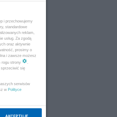
ęp i przechowujemy
ory, standardowe
alizowanych reklam,
ie usług. Za zgodą
ych oraz aktywnie
watność, prosimy o
wolna i zawsze możesz
m rogu strony
.
sprzeciwić się
 naszych serwisów
esz w
Polityce
AKCEPTUJĘ