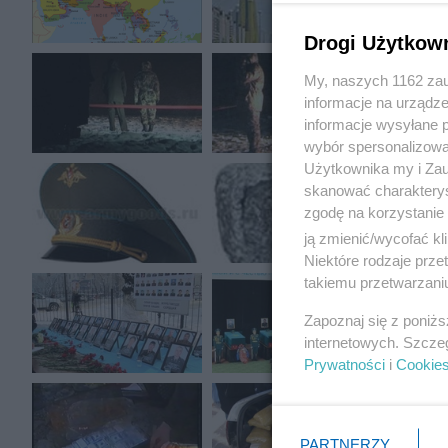
Drogi Użytkow
My, naszych 1162 zau
informacje na urządze
informacje wysyłane 
wybór spersonalizowan
Użytkownika my i Zau
skanować charakterys
zgodę na korzystanie 
ją zmienić/wycofać kl
Niektóre rodzaje prz
takiemu przetwarzaniu
Zapoznaj się z poniż
internetowych. Szcze
Prywatności
i
Cookie
PARTNERZY